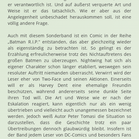
er verantwortlich ist. Und auf äußerst verquerte Art und
Weise ist er das tatsächlich. Wie er aber aus der
Angelegenheit unbeschadet herauskommen soll, ist eine
völlig andere Frage.
Auch mit diesem Sonderband ist ein Comic in der Reihe
„Batman R.I.P.“ entstanden, das aber gleichzeitig wieder
als eigenständig zu betrachten ist. So gelingt es der
Erzählung erfreulicherweise trotz des Nichtauftretens des
großen Batmen zu überzeugen. Nightwing hat sich als
eigener Charakter schon länger etabliert, weswegen sein
resoluter Auftritt niemanden überrascht. Verwirrt wird der
Leser eher von Two-Face und seinen Aktionen. Einerseits
will er als Harvey Dent eine ehemalige Freundin
beschützen, während andererseits seine dunkle Seite
ihren Tod will. Die Art und Weise wie er nach der
Eskalation reagiert, kann eigentlich nur als ein wenig
übertrieben und vielleicht auch unangemessen bezeichnet
werden. Jedoch weiß Autor Peter Tomasi die Situation so
darzustellen, dass die Geschichte trotz ein paar
Übertreibungen dennoch glaubwürdig bleibt. Insofern ist
der Band jedem Leser von DC-Comics und besonders Fans