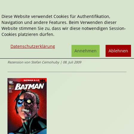
Diese Website verwendet Cookies für Authentifikation,
Navigation und andere Features. Beim Verwenden dieser
Home
Comics
Nightwing
Website stimmen Sie zu, dass wir diese notwendigen Session-
Cookies platzieren dürfen.
Batman
Nightwing
Datenschutzerklärung
von
D. Kramer
,
Peter J. Tomasi
,
R.
Annehmen
Ablehnen
Morales
Rezension von Stefan Cernohuby | 08. Juli 2009