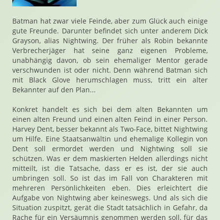
Batman hat zwar viele Feinde, aber zum Glück auch einige
gute Freunde. Darunter befindet sich unter anderem Dick
Grayson, alias Nightwing. Der früher als Robin bekannte
Verbrecherjäger hat seine ganz eigenen Probleme,
unabhängig davon, ob sein ehemaliger Mentor gerade
verschwunden ist oder nicht. Denn während Batman sich
mit Black Glove herumschlagen muss, tritt ein alter
Bekannter auf den Plan...
Konkret handelt es sich bei dem alten Bekannten um
einen alten Freund und einen alten Feind in einer Person.
Harvey Dent, besser bekannt als Two-Face, bittet Nightwing
um Hilfe. Eine Staatsanwältin und ehemalige Kollegin von
Dent soll ermordet werden und Nightwing soll sie
schützen. Was er dem maskierten Helden allerdings nicht
mitteilt, ist die Tatsache, dass er es ist, der sie auch
umbringen soll. So ist das im Fall von Charakteren mit
mehreren Persönlichkeiten eben. Dies erleichtert die
Aufgabe von Nightwing aber keineswegs. Und als sich die
Situation zuspitzt, gerät die Stadt tatsächlich in Gefahr, da
Rache für ein Versäumnis genommen werden soll, für das