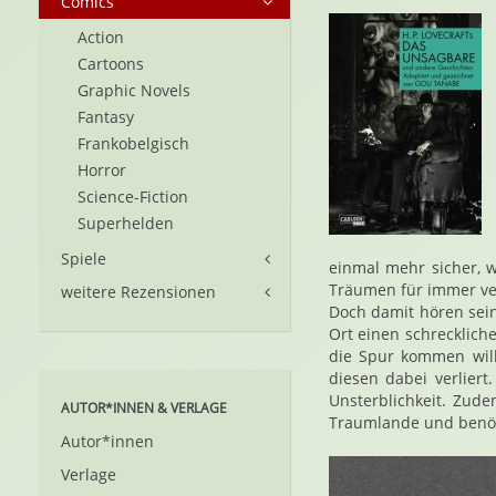
Comics
Action
Cartoons
Graphic Novels
Fantasy
Frankobelgisch
Horror
Science-Fiction
Superhelden
Spiele
einmal mehr sicher, w
Träumen für immer ver
weitere Rezensionen
Doch damit hören sein
Ort einen schrecklich
die Spur kommen wil
diesen dabei verlier
Unsterblichkeit. Zud
AUTOR*INNEN & VERLAGE
Traumlande und benöti
Autor*innen
Verlage