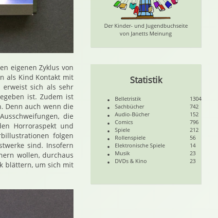
Der Kinder- und Jugendbuchseite
von Janetts Meinung
en eigenen Zyklus von
on als Kind Kontakt mit
Statistik
erweist sich als sehr
egeben ist. Zudem ist
Belletristik
1304
en. Denn auch wenn die
Sachbücher
742
Audio-Bücher
152
Ausschweifungen, die
Comics
796
 den Horroraspekt und
Spiele
212
illustrationen folgen
Rollenspiele
56
stwerke sind. Insofern
Elektronische Spiele
14
Musik
23
hern wollen, durchaus
DVDs & Kino
23
k blättern, um sich mit