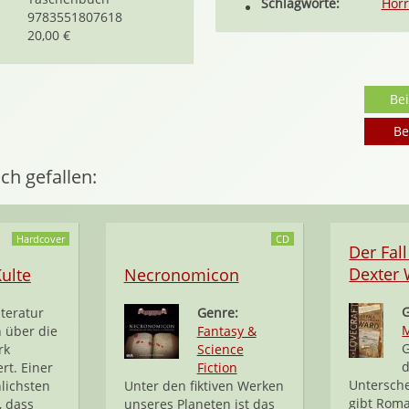
Schlagworte:
Horr
9783551807618
20,00 €
Be
Be
ch gefallen:
Hardcover
CD
Der Fal
Dexter
ulte
Necronomicon
iteratur
Genre:
M
h über die
Fantasy &
G
rk
Science
d
rt. Einer
Fiction
Untersche
lichsten
Unter den fiktiven Werken
gibt Roma
, dass
unseres Planeten ist das