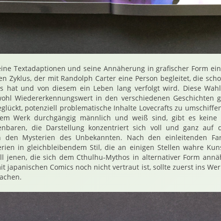
eine Textadaptionen und seine Annäherung in grafischer Form ein
en Zyklus, der mit Randolph Carter eine Person begleitet, die sch
s hat und von diesem ein Leben lang verfolgt wird. Diese Wahl 
wohl Wiedererkennungswert in den verschiedenen Geschichten g
geglückt, potenziell problematische Inhalte Lovecrafts zu umschiff
esem Werk durchgängig männlich und weiß sind, gibt es keine 
fenbaren, die Darstellung konzentriert sich voll und ganz auf
h den Mysterien des Unbekannten. Nach den einleitenden Farb
rien in gleichbleibendem Stil, die an einigen Stellen wahre Kun
l jenen, die sich dem Cthulhu-Mythos in alternativer Form annä
t japanischen Comics noch nicht vertraut ist, sollte zuerst ins Wer
machen.