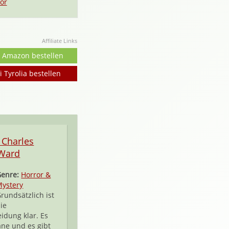
or
Affiliate Links
i Amazon bestellen
i Tyrolia bestellen
l Charles
 Ward
Genre:
Horror &
ystery
rundsätzlich ist
ie
idung klar. Es
ne und es gibt