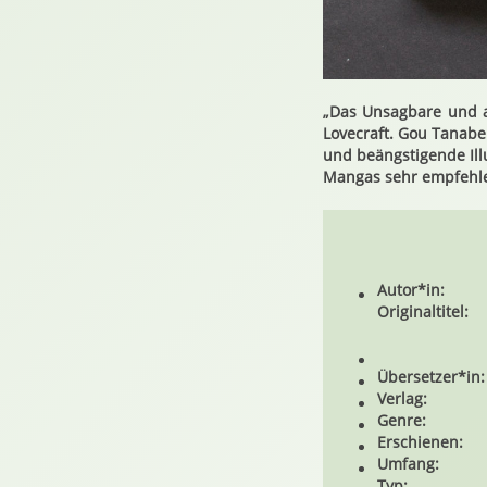
„Das Unsagbare und an
Lovecraft. Gou Tanabe
und beängstigende Ill
Mangas sehr empfehl
Autor*in:
Originaltitel:
Übersetzer*in:
Verlag:
Genre:
Erschienen:
Umfang:
Typ: