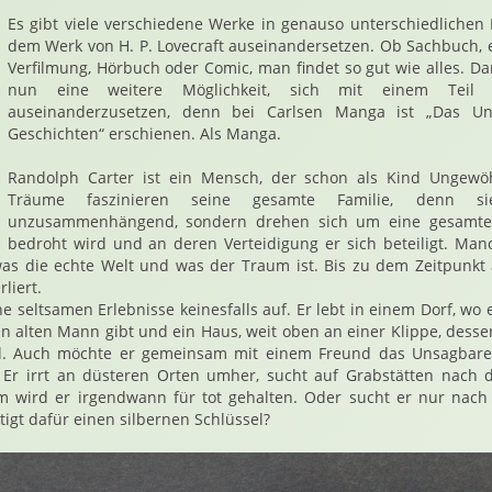
Es gibt viele verschiedene Werke in genauso unterschiedlichen 
dem Werk von H. P. Lovecraft auseinandersetzen. Ob Sachbuch, 
Verfilmung, Hörbuch oder Comic, man findet so gut wie alles. D
nun eine weitere Möglichkeit, sich mit einem Teil 
auseinanderzusetzen, denn bei Carlsen Manga ist „Das U
Geschichten“ erschienen. Als Manga.
Randolph Carter ist ein Mensch, der schon als Kind Ungewöh
Träume faszinieren seine gesamte Familie, denn si
unzusammenhängend, sondern drehen sich um eine gesamte 
bedroht wird und an deren Verteidigung er sich beteiligt. Manc
as die echte Welt und was der Traum ist. Bis zu dem Zeitpunkt a
liert.
e seltsamen Erlebnisse keinesfalls auf. Er lebt in einem Dorf, wo
en alten Mann gibt und ein Haus, weit oben an einer Klippe, dess
l. Auch möchte er gemeinsam mit einem Freund das Unsagbare
t. Er irrt an düsteren Orten umher, sucht auf Grabstätten nach
em wird er irgendwann für tot gehalten. Oder sucht er nur nach
gt dafür einen silbernen Schlüssel?