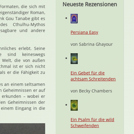
Neueste Rezensionen
Formaten, die sich mit
eigenständiger Roman,
ank Gou Tanabe gibt es
des Cthulhu-Mythos
nsagbare und andere
Persiana Easy
von Sabrina Ghayour
nliches erlebt. Seine
e sind keineswegs
Welt, die von außen
hmal ist er sich nicht
ls er die Fähigkeit zu
Ein Gebet für die
achtsam Schreitenden
 es an einem seltsamen
en Geheimnissen er auf
von Becky Chambers
 erkunden – wobei er
 den Geheimnissen der
 einem Eingang in die
Ein Psalm für die wild
Schweifenden