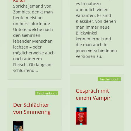
Kultur
es in nahezu
Spricht jemand von
unendlich vielen
Zombies, denkt man
Varianten. Es sind
heute meist an
Klassiker, von denen
umherschlurfende
man immer neue
Untote, welche nach
Blickwinkel
den Gehirnen
kennenlernet und
lebender Menschen
die man auch in
lechzen – oder
jenen verschiedenen
möglicherweise auch
Versionen zu...
nach anderem
Fleisch. Ob langsam
schlurfend...
Taschenbuch
Gespräch mit
Taschenbuch
einem Vampir
Der Schlächter
von Simmering