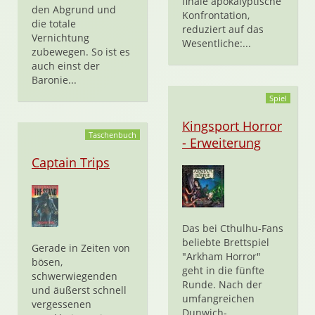
finale apokalyptische
den Abgrund und
Konfrontation,
die totale
reduziert auf das
Vernichtung
Wesentliche:...
zubewegen. So ist es
auch einst der
Baronie...
Spiel
Kingsport Horror
Taschenbuch
- Erweiterung
Captain Trips
Das bei Cthulhu-Fans
beliebte Brettspiel
Gerade in Zeiten von
"Arkham Horror"
bösen,
geht in die fünfte
schwerwiegenden
Runde. Nach der
und äußerst schnell
umfangreichen
vergessenen
Dunwich-