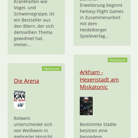
Krankheiten wie
Erweiterung beginnt
Vogel- und
Fantasy Flight Games
Schweinegrippe, ist
in Zusammenarbeit
ein Bestseller aus
mit dem
den 80ern, der sich
Heidelberger
demselben Thema
Spieleverlag...
gewidmet hat,
immer...
Hardcover
Hardcover
Arkham -
Hexenstadt am
Die Arena
Miskatonic
Rotwein
unterscheidet sich
Bestimmte Städte
von Weißwein in
besitzen eine
mehrerlei Hinsicht.
besondere