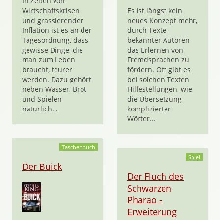
In Zeiten von
Wirtschaftskrisen
Es ist längst kein
und grassierender
neues Konzept mehr,
Inflation ist es an der
durch Texte
Tagesordnung, dass
bekannter Autoren
gewisse Dinge, die
das Erlernen von
man zum Leben
Fremdsprachen zu
braucht, teurer
fördern. Oft gibt es
werden. Dazu gehört
bei solchen Texten
neben Wasser, Brot
Hilfestellungen, wie
und Spielen
die Übersetzung
natürlich...
komplizierter
Wörter...
Taschenbuch
Spiel
Der Buick
Der Fluch des
Schwarzen
Pharao -
Erweiterung