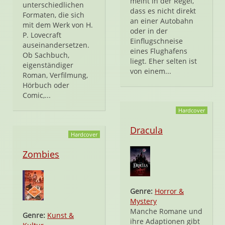
meint in der Regel,
unterschiedlichen
dass es nicht direkt
Formaten, die sich
an einer Autobahn
mit dem Werk von H.
oder in der
P. Lovecraft
Einflugschneise
auseinandersetzen.
eines Flughafens
Ob Sachbuch,
liegt. Eher selten ist
eigenständiger
von einem...
Roman, Verfilmung,
Hörbuch oder
Comic,...
Hardcover
Dracula
Hardcover
Zombies
Genre:
Horror &
Mystery
Manche Romane und
Genre:
Kunst &
ihre Adaptionen gibt