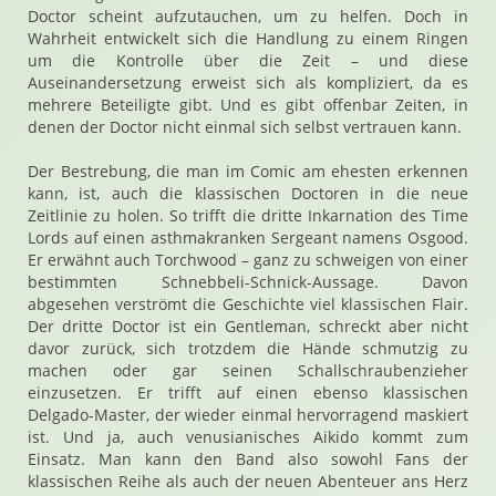
Doctor scheint aufzutauchen, um zu helfen. Doch in
Wahrheit entwickelt sich die Handlung zu einem Ringen
um die Kontrolle über die Zeit – und diese
Auseinandersetzung erweist sich als kompliziert, da es
mehrere Beteiligte gibt. Und es gibt offenbar Zeiten, in
denen der Doctor nicht einmal sich selbst vertrauen kann.
Der Bestrebung, die man im Comic am ehesten erkennen
kann, ist, auch die klassischen Doctoren in die neue
Zeitlinie zu holen. So trifft die dritte Inkarnation des Time
Lords auf einen asthmakranken Sergeant namens Osgood.
Er erwähnt auch Torchwood – ganz zu schweigen von einer
bestimmten Schnebbeli-Schnick-Aussage. Davon
abgesehen verströmt die Geschichte viel klassischen Flair.
Der dritte Doctor ist ein Gentleman, schreckt aber nicht
davor zurück, sich trotzdem die Hände schmutzig zu
machen oder gar seinen Schallschraubenzieher
einzusetzen. Er trifft auf einen ebenso klassischen
Delgado-Master, der wieder einmal hervorragend maskiert
ist. Und ja, auch venusianisches Aikido kommt zum
Einsatz. Man kann den Band also sowohl Fans der
klassischen Reihe als auch der neuen Abenteuer ans Herz