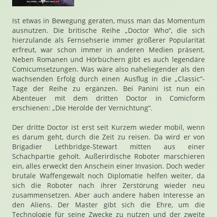
Ist etwas in Bewegung geraten, muss man das Momentum
ausnutzen. Die britische Reihe „Doctor Who“, die sich
hierzulande als Fernsehserie immer größerer Popularität
erfreut, war schon immer in anderen Medien präsent.
Neben Romanen und Hörbüchern gibt es auch legendäre
Comicumsetzungen. Was wäre also naheliegender als den
wachsenden Erfolg durch einen Ausflug in die „Classic“-
Tage der Reihe zu ergänzen. Bei Panini ist nun ein
Abenteuer mit dem dritten Doctor in Comicform
erschienen: „Die Herolde der Vernichtung“.
Der dritte Doctor ist erst seit Kurzem wieder mobil, wenn
es darum geht, durch die Zeit zu reisen. Da wird er von
Brigadier Lethbridge-Stewart mitten aus einer
Schachpartie geholt. Außerirdische Roboter marschieren
ein, alles erweckt den Anschein einer Invasion. Doch weder
brutale Waffengewalt noch Diplomatie helfen weiter, da
sich die Roboter nach ihrer Zerstörung wieder neu
zusammensetzen. Aber auch andere haben Interesse an
den Aliens. Der Master gibt sich die Ehre, um die
Technologie für seine Zwecke zu nutzen und der zweite