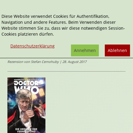
Diese Website verwendet Cookies für Authentifikation,
Navigation und andere Features. Beim Verwenden dieser
Home
Comics
Die Herolde der Vernichtung
Website stimmen Sie zu, dass wir diese notwendigen Session-
Cookies platzieren dürfen.
Doctor Who
Die Herolde der Vernichtung
Datenschutzerklärung
von
Paul
Annehmen
Ablehnen
Cornell
,
Christopher Jones
(Illustrator*in)
Rezension von Stefan Cernohuby | 28. August 2017