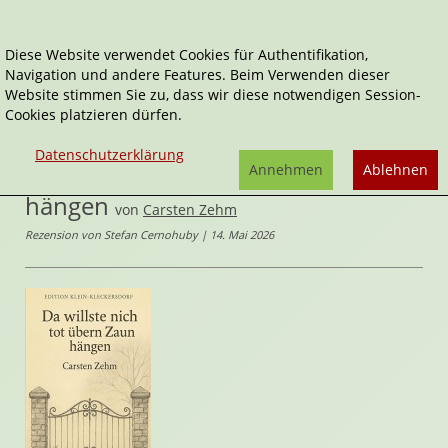
Diese Website verwendet Cookies für Authentifikation,
Navigation und andere Features. Beim Verwenden dieser
Home
Belletristik
Website stimmen Sie zu, dass wir diese notwendigen Session-
Da willste nich tot übern Zaun hängen
Cookies platzieren dürfen.
Edition Klein-Kleckersdorf
Datenschutzerklärung
Da willste nich tot übern Zaun
Annehmen
Ablehnen
hängen
von
Carsten Zehm
Rezension von Stefan Cernohuby | 14. Mai 2026