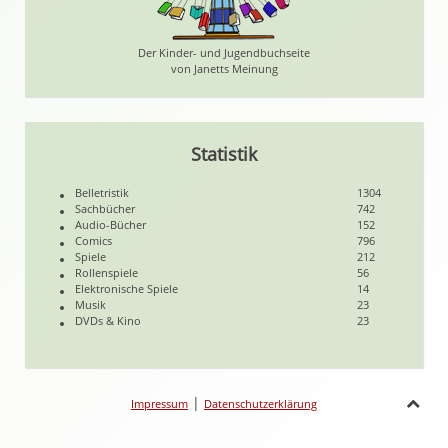
Der Kinder- und Jugendbuchseite
von Janetts Meinung
Statistik
Belletristik
1304
Sachbücher
742
Audio-Bücher
152
Comics
796
Spiele
212
Rollenspiele
56
Elektronische Spiele
14
Musik
23
DVDs & Kino
23
|
Impressum
Datenschutzerklärung