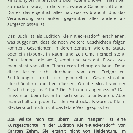
Einladung zu einem „Deep Dive“ (wenn das Wort nicht viel
zu modern wäre) in die verschworene Gemeinschft eines
Dorfes, das eigentlich alles hat, was es braucht. Und das
Veränderung von außen gegenüber alles andere als
aufgeschlossen ist.
Das Buch ist als „Edition Klein-Kleckersdorf“ erschienen,
was suggeriert, dass da noch weitere Geschichten folgen
könnten. Geschichten, in deren Zentrum wie eine Statue
oder ein Fixpunkt in Raum und Zeit Oma Hempel steht.
Oma Hempel, die weiß, kennt und versteht. Etwas, was
man nicht von allen Charakteren behaupten kann. Denn
diese lassen sich durchaus von den Ereignissen,
Enthüllungen und der generellen Gesamtsituation
einschüchtern und beeinflussen. Ob die Moral von der
Geschichte gut ist? Fair? Der Situation angemessen? Das
muss man beim Lesen für sich selbst beantworten. Aber
man erhält auf jeden Fall den Eindruck, als wäre zu Klein-
Kleckersdorf noch nicht das letzte Wort gesprochen.
„Da willste nich tot übern Zaun hängen“ ist eine
Kurzgeschichte in der „Edition Klein-Kleckersdorf“ von
Carsten Zehm. Sie erzählt nicht von Heldentum, im