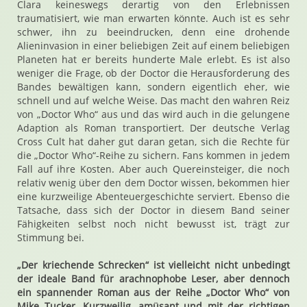
Clara keineswegs derartig von den Erlebnissen
traumatisiert, wie man erwarten könnte. Auch ist es sehr
schwer, ihn zu beeindrucken, denn eine drohende
Alieninvasion in einer beliebigen Zeit auf einem beliebigen
Planeten hat er bereits hunderte Male erlebt. Es ist also
weniger die Frage, ob der Doctor die Herausforderung des
Bandes bewältigen kann, sondern eigentlich eher, wie
schnell und auf welche Weise. Das macht den wahren Reiz
von „Doctor Who“ aus und das wird auch in die gelungene
Adaption als Roman transportiert. Der deutsche Verlag
Cross Cult hat daher gut daran getan, sich die Rechte für
die „Doctor Who“-Reihe zu sichern. Fans kommen in jedem
Fall auf ihre Kosten. Aber auch Quereinsteiger, die noch
relativ wenig über den dem Doctor wissen, bekommen hier
eine kurzweilige Abenteuergeschichte serviert. Ebenso die
Tatsache, dass sich der Doctor in diesem Band seiner
Fähigkeiten selbst noch nicht bewusst ist, trägt zur
Stimmung bei.
„Der kriechende Schrecken“ ist vielleicht nicht unbedingt
der ideale Band für arachnophobe Leser, aber dennoch
ein spannender Roman aus der Reihe „Doctor Who“ von
Mike Tucker. Kurzweilig, amüsant und mit der richtigen