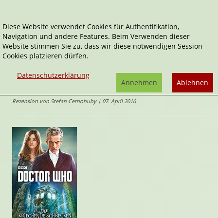
Diese Website verwendet Cookies für Authentifikation,
Navigation und andere Features. Beim Verwenden dieser
Home
Belletristik
Der kriechende Schrecken
Website stimmen Sie zu, dass wir diese notwendigen Session-
Cookies platzieren dürfen.
Doctor Who
,
Doctor Who - Der zwölfte Doctor
Der kriechende Schrecken
Datenschutzerklärung
von
Mike
Annehmen
Ablehnen
Tucker
Rezension von Stefan Cernohuby | 07. April 2016