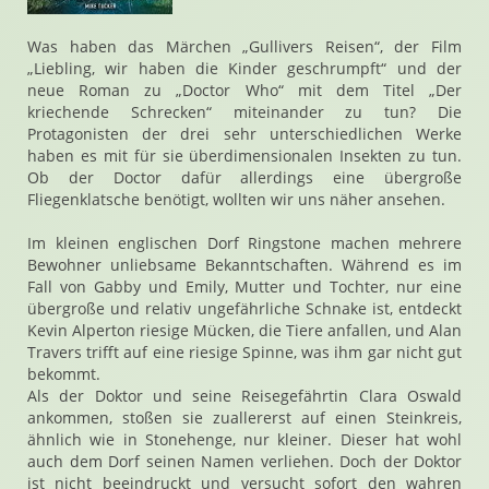
Was haben das Märchen „Gullivers Reisen“, der Film
„Liebling, wir haben die Kinder geschrumpft“ und der
neue Roman zu „Doctor Who“ mit dem Titel „Der
kriechende Schrecken“ miteinander zu tun? Die
Protagonisten der drei sehr unterschiedlichen Werke
haben es mit für sie überdimensionalen Insekten zu tun.
Ob der Doctor dafür allerdings eine übergroße
Fliegenklatsche benötigt, wollten wir uns näher ansehen.
Im kleinen englischen Dorf Ringstone machen mehrere
Bewohner unliebsame Bekanntschaften. Während es im
Fall von Gabby und Emily, Mutter und Tochter, nur eine
übergroße und relativ ungefährliche Schnake ist, entdeckt
Kevin Alperton riesige Mücken, die Tiere anfallen, und Alan
Travers trifft auf eine riesige Spinne, was ihm gar nicht gut
bekommt.
Als der Doktor und seine Reisegefährtin Clara Oswald
ankommen, stoßen sie zuallererst auf einen Steinkreis,
ähnlich wie in Stonehenge, nur kleiner. Dieser hat wohl
auch dem Dorf seinen Namen verliehen. Doch der Doktor
ist nicht beeindruckt und versucht sofort den wahren