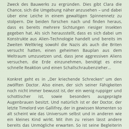
Zweck des Bauwerks zu ergründen. Dies gibt Clara die
Chance, sich die Umgebung näher anzusehen – und dabei
über eine Leiche in einem gewaltigen Spinnennetz zu
stolpern. Die beiden forschen nach und finden heraus,
dass es bereits mehrere Sichtungen riesiger Insekten
gegeben hat. Als sich herausstellt, dass es sich dabei um
Konstrukte aus Alien-Technologie handelt und bereits im
Zweiten Weltkrieg sowohl die Nazis als auch die Briten
versucht hatten, einen geheimen Bauplan aus dem
Weltraum umzusetzen und, dass jene aggressiven Aliens
versuchen, die Erde einzunehmen, benötigt es eine
schnelle Reaktion und einen Schallschraubenzieher...
Konkret geht es in „Der kriechende Schrecken“ um den
zwölften Doctor. Also einen, der sich seiner Fähigkeiten
noch nicht immer bewusst ist, der ein wenig ruppiger und
schottischer ist, sowie besonders ausgeprägte
Augenbrauen besitzt. Und natürlich ist er der Doctor, der
letzte Timelord von Gallifrey, der in gewissen Momenten so
alt scheint wie das Universum selbst und in anderen wie
ein kleines Kind wirkt. Mit ihm zu reisen lässt andere
bereits das Unmögliche erwarten. So ist seine Begleiterin