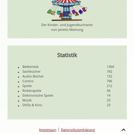
Der Kinder- und Jugendbuchseite
von Janetts Meinung
Statistik
Belletristik
1304
Sachbücher
742
Audio-Bücher
152
Comics
796
Spiele
212
Rollenspiele
56
Elektronische Spiele
14
Musik
23
DVDs & Kino
23
|
Impressum
Datenschutzerklärung