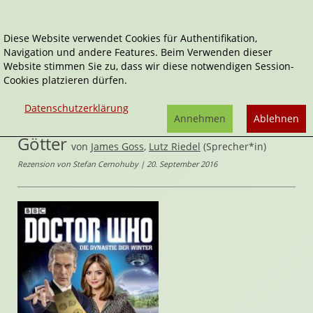
Diese Website verwendet Cookies für Authentifikation,
Navigation und andere Features. Beim Verwenden dieser
Home
Audio-Bücher
Fantasy & Science Fiction
Website stimmen Sie zu, dass wir diese notwendigen Session-
Die Dynastie der Winter 1: Die Götter
Cookies platzieren dürfen.
Die Dynastie der Winter
,
Doctor Who
Datenschutzerklärung
Die Dynastie der Winter 1: Die
Annehmen
Ablehnen
Götter
von
James Goss
,
Lutz Riedel
(Sprecher*in)
Rezension von Stefan Cernohuby | 20. September 2016