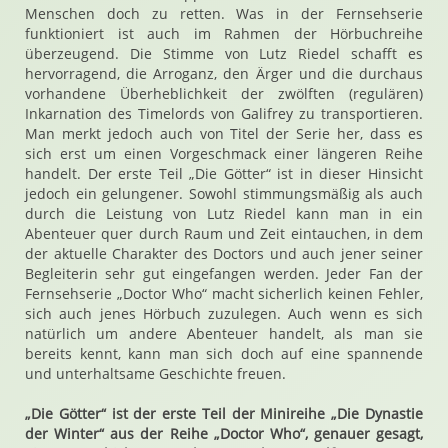
Menschen doch zu retten. Was in der Fernsehserie
funktioniert ist auch im Rahmen der Hörbuchreihe
überzeugend. Die Stimme von Lutz Riedel schafft es
hervorragend, die Arroganz, den Ärger und die durchaus
vorhandene Überheblichkeit der zwölften (regulären)
Inkarnation des Timelords von Galifrey zu transportieren.
Man merkt jedoch auch von Titel der Serie her, dass es
sich erst um einen Vorgeschmack einer längeren Reihe
handelt. Der erste Teil „Die Götter“ ist in dieser Hinsicht
jedoch ein gelungener. Sowohl stimmungsmäßig als auch
durch die Leistung von Lutz Riedel kann man in ein
Abenteuer quer durch Raum und Zeit eintauchen, in dem
der aktuelle Charakter des Doctors und auch jener seiner
Begleiterin sehr gut eingefangen werden. Jeder Fan der
Fernsehserie „Doctor Who“ macht sicherlich keinen Fehler,
sich auch jenes Hörbuch zuzulegen. Auch wenn es sich
natürlich um andere Abenteuer handelt, als man sie
bereits kennt, kann man sich doch auf eine spannende
und unterhaltsame Geschichte freuen.
„Die Götter“ ist der erste Teil der Minireihe „Die Dynastie
der Winter“ aus der Reihe „Doctor Who“, genauer gesagt,