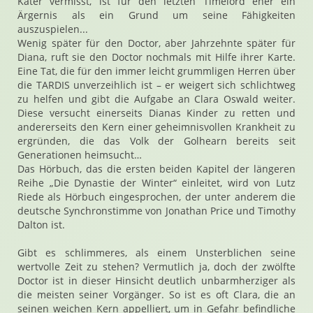
Kater vermisst, ist für den letzten Timelord eher ein
Ärgernis als ein Grund um seine Fähigkeiten
auszuspielen...
Wenig später für den Doctor, aber Jahrzehnte später für
Diana, ruft sie den Doctor nochmals mit Hilfe ihrer Karte.
Eine Tat, die für den immer leicht grummligen Herren über
die TARDIS unverzeihlich ist – er weigert sich schlichtweg
zu helfen und gibt die Aufgabe an Clara Oswald weiter.
Diese versucht einerseits Dianas Kinder zu retten und
andererseits den Kern einer geheimnisvollen Krankheit zu
ergründen, die das Volk der Golhearn bereits seit
Generationen heimsucht…
Das Hörbuch, das die ersten beiden Kapitel der längeren
Reihe „Die Dynastie der Winter“ einleitet, wird von Lutz
Riede als Hörbuch eingesprochen, der unter anderem die
deutsche Synchronstimme von Jonathan Price und Timothy
Dalton ist.
Gibt es schlimmeres, als einem Unsterblichen seine
wertvolle Zeit zu stehen? Vermutlich ja, doch der zwölfte
Doctor ist in dieser Hinsicht deutlich unbarmherziger als
die meisten seiner Vorgänger. So ist es oft Clara, die an
seinen weichen Kern appelliert, um in Gefahr befindliche