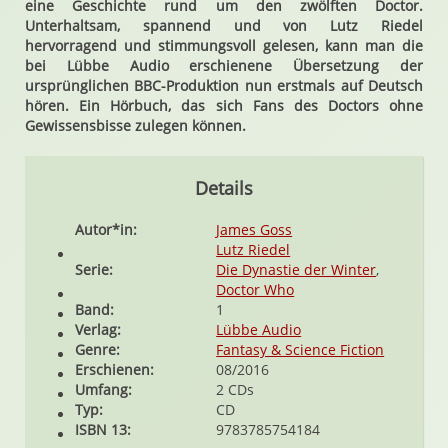
eine Geschichte rund um den zwölften Doctor.
Unterhaltsam, spannend und von Lutz Riedel
hervorragend und stimmungsvoll gelesen, kann man die
bei Lübbe Audio erschienene Übersetzung der
ursprünglichen BBC-Produktion nun erstmals auf Deutsch
hören. Ein Hörbuch, das sich Fans des Doctors ohne
Gewissensbisse zulegen können.
Details
Autor*in:
James Goss
Lutz Riedel
Serie:
Die Dynastie der Winter
,
Doctor Who
Band:
1
Verlag:
Lübbe Audio
Genre:
Fantasy & Science Fiction
Erschienen:
08/2016
Umfang:
2 CDs
Typ:
CD
ISBN 13:
9783785754184