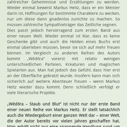
zahlreicher Geheimnisse und Erzählungen zu werden.
Wieder einmal beweist Markus Heitz, dass er ein Meister
darin ist, Hoffnungen für bestimmte Charaktere zu wecken,
nur um diese dann gnadenlos zunichte zu machen. So
müssen zahlreiche Sympathieträger das Zeitliche segnen.
Dies passt jedoch hervorragend zum ersten Band aus
einer neuen Welt. Wieder einmal ist klar, dass es keine
Geschenke gibt und auch die Helden eines Buchs erst
einmal überleben müssen, bevor sie sich auf mehr freuen
können. Im Vergleich zu anderen Reihen des Autors
kommt „Wédōra“ vorerst mit relativ wenigen
unterschiedlichen Parteien, Kreaturen und magischen
Spielarten aus. Man hat jedoch das Gefühl, dass hier erst
an der Oberfläche gekratzt wurde. Insofern kann man sich
sicherlich auf weitere Abenteuer freuen – wenn Markus
Heitz wieder dazu kommt. Denn schließlich verfolgt er
viele literarische Projekte.
„Wédōra – Staub und Blut“ ist nicht nur der erste Band
einer neuen Reihe von Markus Heitz. Er stellt tatsächlich
auch die Wiedergeburt einer ganzen Welt dar – einer Welt,
die der Autor bereits vor vielen Jahren geschaffen hat.
Man erhält nicht nur eine spannende Handlung rund um