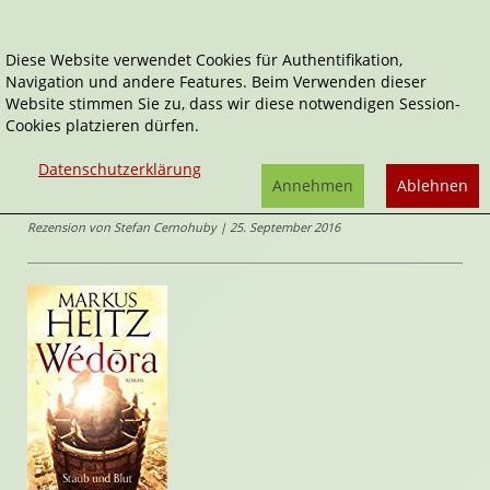
Diese Website verwendet Cookies für Authentifikation,
Navigation und andere Features. Beim Verwenden dieser
Home
Belletristik
Wédōra – Staub und Blut
Website stimmen Sie zu, dass wir diese notwendigen Session-
Cookies platzieren dürfen.
Wédōra
Wédōra – Staub und Blut
Datenschutzerklärung
von
Markus
Annehmen
Ablehnen
Heitz
Rezension von Stefan Cernohuby | 25. September 2016