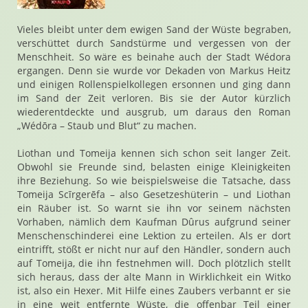
Vieles bleibt unter dem ewigen Sand der Wüste begraben,
verschüttet durch Sandstürme und vergessen von der
Menschheit. So wäre es beinahe auch der Stadt Wédora
ergangen. Denn sie wurde vor Dekaden von Markus Heitz
und einigen Rollenspielkollegen ersonnen und ging dann
im Sand der Zeit verloren. Bis sie der Autor kürzlich
wiederentdeckte und ausgrub, um daraus den Roman
„Wédōra – Staub und Blut“ zu machen.
Liothan und Tomeija kennen sich schon seit langer Zeit.
Obwohl sie Freunde sind, belasten einige Kleinigkeiten
ihre Beziehung. So wie beispielsweise die Tatsache, dass
Tomeija Scīrgerēfa – also Gesetzeshüterin – und Liothan
ein Räuber ist. So warnt sie ihn vor seinem nächsten
Vorhaben, nämlich dem Kaufman Dûrus aufgrund seiner
Menschenschinderei eine Lektion zu erteilen. Als er dort
eintrifft, stößt er nicht nur auf den Händler, sondern auch
auf Tomeija, die ihn festnehmen will. Doch plötzlich stellt
sich heraus, dass der alte Mann in Wirklichkeit ein Witko
ist, also ein Hexer. Mit Hilfe eines Zaubers verbannt er sie
in eine weit entfernte Wüste, die offenbar Teil einer