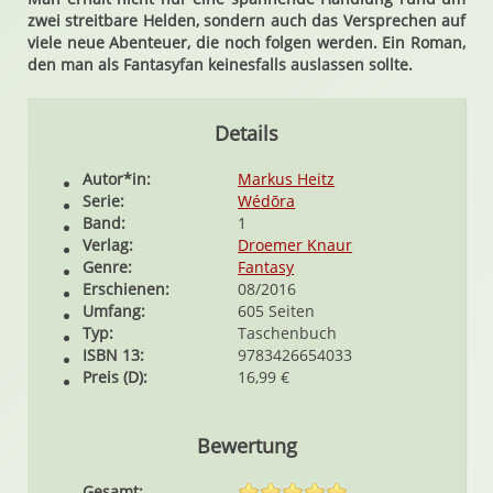
zwei streitbare Helden, sondern auch das Versprechen auf
viele neue Abenteuer, die noch folgen werden. Ein Roman,
den man als Fantasyfan keinesfalls auslassen sollte.
Details
Autor*in:
Markus Heitz
Serie:
Wédōra
Band:
1
Verlag:
Droemer Knaur
Genre:
Fantasy
Erschienen:
08/2016
Umfang:
605 Seiten
Typ:
Taschenbuch
ISBN 13:
9783426654033
Preis (D):
16,99 €
Bewertung
Gesamt: