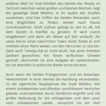
anderen Welt ist. Und inmitten des Sandes der Wüste, im
Zentrum zwischen vielen großen und kleinen Reichen, liegt
die gewaltige Stadt Wédōra. In ihr laufen alle Straßen
zusammen. Und hier hoffen die beiden Reisenden auch,
eine Möglichkeit zu finden, wieder nach Hause
zurückzukehren. Doch Liothan gelingt es wie so oft, mit
dem Gesetz in Konflikt zu geraten. Er wird zuerst
eingekerkert und dann als Sklave auf Zeit verkauft. Als
seine Herrin eines natürlichen Todes stirbt, findet er sich
inmitten eines Plans wieder, um den Herrscher zu stürzen.
Doch auch Tomeija hat es nicht leicht. Von einer fremden
Gottheit gezeichnet, mit ihrem verfluchten Schwert
gestraft, übernimmt sie eine Aufgabe als Geldeintreiber,
bis sie ebenfalls in politische Ränke verstrickt wird.
Auch wenn die beiden Protagonisten und ein bösartiger
Hexenmeister in ihrer Heimat die Handlung vorantreiben,
ist die eigentliche Hauptperson die Stadt Wédōra. Von
einem unbekannten und offenbar unsichtbaren Herrscher
gelenkt, uneinnehmbar durch feindliche Angriffe und mit
großer Bedeutung für die umliegenden und dem Leser
noch unbekannten Länder, verspricht sie ein Hort