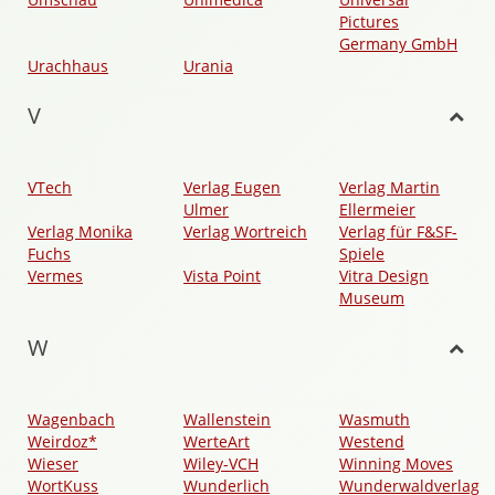
Pictures
Germany GmbH
Urachhaus
Urania
V
VTech
Verlag Eugen
Verlag Martin
Ulmer
Ellermeier
Verlag Monika
Verlag Wortreich
Verlag für F&SF-
Fuchs
Spiele
Vermes
Vista Point
Vitra Design
Museum
W
Wagenbach
Wallenstein
Wasmuth
Weirdoz*
WerteArt
Westend
Wieser
Wiley-VCH
Winning Moves
WortKuss
Wunderlich
Wunderwaldverlag