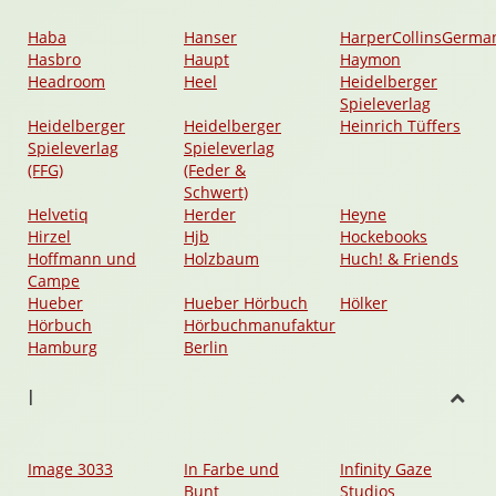
Haba
Hanser
HarperCollinsGerma
Hasbro
Haupt
Haymon
Headroom
Heel
Heidelberger
Spieleverlag
Heidelberger
Heidelberger
Heinrich Tüffers
Spieleverlag
Spieleverlag
(FFG)
(Feder &
Schwert)
Helvetiq
Herder
Heyne
Hirzel
Hjb
Hockebooks
Hoffmann und
Holzbaum
Huch! & Friends
Campe
Hueber
Hueber Hörbuch
Hölker
Hörbuch
Hörbuchmanufaktur
Hamburg
Berlin
I
Image 3033
In Farbe und
Infinity Gaze
Bunt
Studios