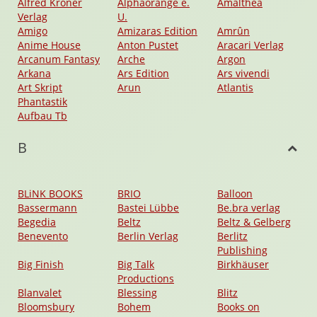
Alfred Kröner
Alphaorange e.
Amalthea
Verlag
U.
Amigo
Amizaras Edition
Amrûn
Anime House
Anton Pustet
Aracari Verlag
Arcanum Fantasy
Arche
Argon
Arkana
Ars Edition
Ars vivendi
Art Skript
Arun
Atlantis
Phantastik
Aufbau Tb
B
BLiNK BOOKS
BRIO
Balloon
Bassermann
Bastei Lübbe
Be.bra verlag
Begedia
Beltz
Beltz & Gelberg
Benevento
Berlin Verlag
Berlitz
Publishing
Big Finish
Big Talk
Birkhäuser
Productions
Blanvalet
Blessing
Blitz
Bloomsbury
Bohem
Books on