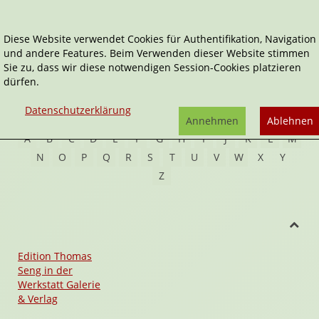
Diese Website verwendet Cookies für Authentifikation, Navigation
und andere Features. Beim Verwenden dieser Website stimmen
Home
Verlage
Sie zu, dass wir diese notwendigen Session-Cookies platzieren
dürfen.
Verlage
Datenschutzerklärung
Annehmen
Ablehnen
A
B
C
D
E
F
G
H
I
J
K
L
M
N
O
P
Q
R
S
T
U
V
W
X
Y
Z
Edition Thomas
Seng in der
Werkstatt Galerie
& Verlag