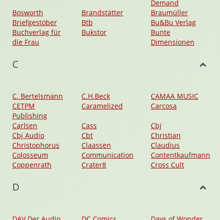
Demand
Bosworth
Brandstätter
Braumüller
Briefgestöber
Btb
Bu&Bu Verlag
Buchverlag für
Bukstor
Bunte
die Frau
Dimensionen
C
C. Bertelsmann
C.H.Beck
CAMAA MUSIC
CETPM
Caramelized
Carcosa
Publishing
Carlsen
Cass
Cbj
Cbj Audio
Cbt
Christian
Christophorus
Claassen
Claudius
Colosseum
Communication
Contentkaufmann
Coppenrath
Crater8
Cross Cult
D
DAV Der Audio
DC Comics
Days of Wonder