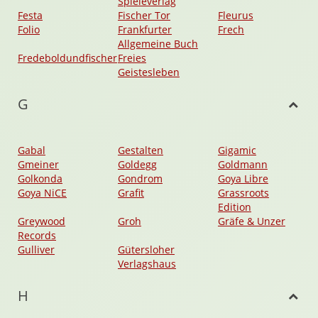
Spieleverlag
Festa
Fischer Tor
Fleurus
Folio
Frankfurter
Frech
Allgemeine Buch
Fredeboldundfischer
Freies
Geistesleben
G
Gabal
Gestalten
Gigamic
Gmeiner
Goldegg
Goldmann
Golkonda
Gondrom
Goya Libre
Goya NiCE
Grafit
Grassroots
Edition
Greywood
Groh
Gräfe & Unzer
Records
Gulliver
Gütersloher
Verlagshaus
H