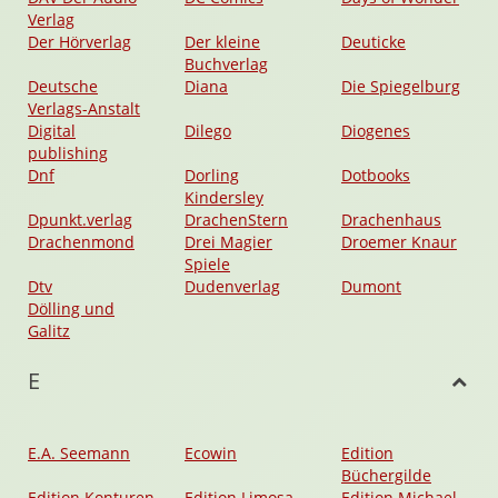
Verlag
Der Hörverlag
Der kleine
Deuticke
Buchverlag
Deutsche
Diana
Die Spiegelburg
Verlags-Anstalt
Digital
Dilego
Diogenes
publishing
Dnf
Dorling
Dotbooks
Kindersley
Dpunkt.verlag
DrachenStern
Drachenhaus
Drachenmond
Drei Magier
Droemer Knaur
Spiele
Dtv
Dudenverlag
Dumont
Dölling und
Galitz
E
E.A. Seemann
Ecowin
Edition
Büchergilde
Edition Konturen
Edition Limosa
Edition Michael