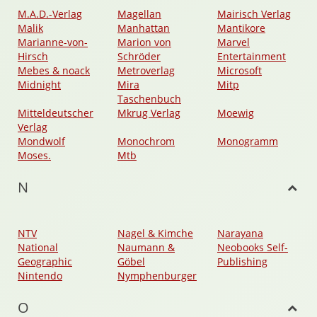
M.A.D.-Verlag
Magellan
Mairisch Verlag
Malik
Manhattan
Mantikore
Marianne-von-
Marion von
Marvel
Hirsch
Schröder
Entertainment
Mebes & noack
Metroverlag
Microsoft
Midnight
Mira
Mitp
Taschenbuch
Mitteldeutscher
Mkrug Verlag
Moewig
Verlag
Mondwolf
Monochrom
Monogramm
Moses.
Mtb
N
NTV
Nagel & Kimche
Narayana
National
Naumann &
Neobooks Self-
Geographic
Göbel
Publishing
Nintendo
Nymphenburger
O