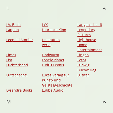
L
LV. Buch
LYX
Langenscheidt
Lappan
Laurence King
Legendary
Pictures
Leopold Stocker
Leseratten
Lighthouse
Verlag
Home
Entertainment
Limes
Lindwurm
Lingen
List
Lonely Planet
Lotos
Luchterhand
Ludus Leonis
Ludwig
Buchverlag
Luftschacht°
Lukas Verlag für
Luzifer
Kunst- und
Geistesgeschichte
Lysandra Books
Lübbe Audio
M