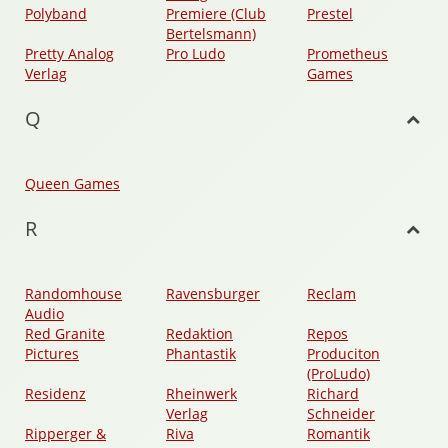
Polyband
Premiere (Club
Prestel
Bertelsmann)
Pretty Analog
Pro Ludo
Prometheus
Verlag
Games
Q
Queen Games
R
Randomhouse
Ravensburger
Reclam
Audio
Red Granite
Redaktion
Repos
Pictures
Phantastik
Produciton
(ProLudo)
Residenz
Rheinwerk
Richard
Verlag
Schneider
Ripperger &
Riva
Romantik