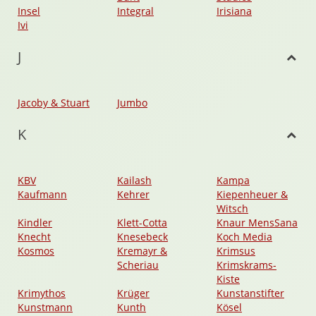
Insel
Integral
Irisiana
Ivi
J
Jacoby & Stuart
Jumbo
K
KBV
Kailash
Kampa
Kaufmann
Kehrer
Kiepenheuer &
Witsch
Kindler
Klett-Cotta
Knaur MensSana
Knecht
Knesebeck
Koch Media
Kosmos
Kremayr &
Krimsus
Scheriau
Krimskrams-
Kiste
Krimythos
Krüger
Kunstanstifter
Kunstmann
Kunth
Kösel