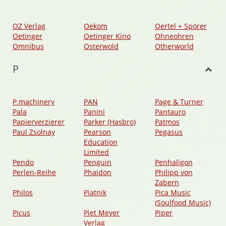
OZ Verlag
Oekom
Oertel + Spörer
Oetinger
Oetinger Kino
Ohneohren
Omnibus
Osterwold
Otherworld
P
P.machinery
PAN
Page & Turner
Pala
Panini
Pantauro
Papierverzierer
Parker (Hasbro)
Patmos
Paul Zsolnay
Pearson
Pegasus
Education
Limited
Pendo
Penguin
Penhaligon
Perlen-Reihe
Phaidon
Philipp von
Zabern
Philos
Piatnik
Pica Music
(Soulfood Music)
Picus
Piet Meyer
Piper
Verlag