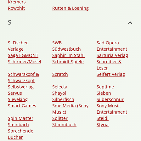
Kremers
Rowohlt
Rütten & Loening
S
S. Fischer
SWB
Sad Opera
Verlage
Südwestbuch
Entertainment
Saga EGMONT
Saphir im Stahl
Sarturia Verlag
Schirmer/Mosel
Schmidt Spiele
Schreiber &
Leser
Schwarzkopf &
Scratch
Seifert Verlag
Schwarzkopf
Selbstverlag
Selecta
Septime
Servus
Shayol
Sieben
Sieveking
Silberfisch
Silberschnur
Smart Games
Sme Media (Sony
Sony Music
Music)
Entertainment
Spin Master
Splitter
Steidl
Steinbach
Stimmbuch
Styria
Sprechende
Bücher