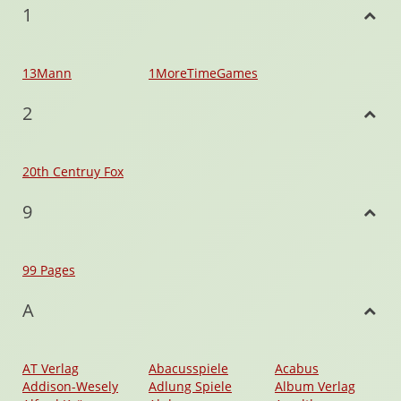
1
13Mann
1MoreTimeGames
2
20th Centruy Fox
9
99 Pages
A
AT Verlag
Abacusspiele
Acabus
Addison-Wesely
Adlung Spiele
Album Verlag