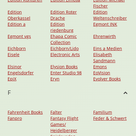
Fischer
Edition
Edition Roter
Edition
Oberkassel
Drache
Weltenschreiber
Edition a
Edition
Egmont INK
riedenburg
Egmont vgs
Ehapa Comic
Ehrenwirth
Collection
Eichborn
Eichborn/Lido
Eins a Medien
Eisele
Electronic Arts
Elisabeth
Sandmann
Elsinor
Elysion Books
Emons
Engelsdorfer
Enter Studio 98
EoVision
EpiX
Eryn
Evolver Books
F
Fahrenheit Books
Falter
Familium
Fanpro
Fantasy Flight
Feder & Schwert
Games/
Heidelberger