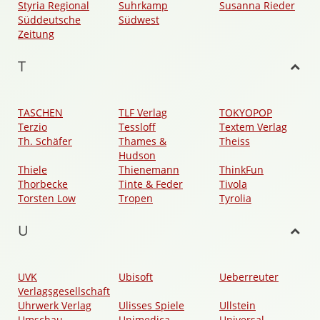
Styria Regional
Suhrkamp
Susanna Rieder
Süddeutsche
Südwest
Zeitung
T
TASCHEN
TLF Verlag
TOKYOPOP
Terzio
Tessloff
Textem Verlag
Th. Schäfer
Thames &
Theiss
Hudson
Thiele
Thienemann
ThinkFun
Thorbecke
Tinte & Feder
Tivola
Torsten Low
Tropen
Tyrolia
U
UVK
Ubisoft
Ueberreuter
Verlagsgesellschaft
Uhrwerk Verlag
Ulisses Spiele
Ullstein
Umschau
Unimedica
Universal