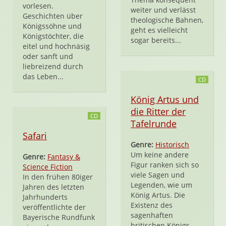
vorlesen.
weiter und verlässt
Geschichten über
theologische Bahnen,
Königssöhne und
geht es vielleicht
Königstöchter, die
sogar bereits...
eitel und hochnäsig
oder sanft und
liebreizend durch
das Leben...
CD
König Artus und
die Ritter der
CD
Tafelrunde
Safari
Genre:
Historisch
Um keine andere
Genre:
Fantasy &
Figur ranken sich so
Science Fiction
viele Sagen und
In den frühen 80iger
Legenden, wie um
Jahren des letzten
König Artus. Die
Jahrhunderts
Existenz des
veröffentlichte der
sagenhaften
Bayerische Rundfunk
britischen Königs,