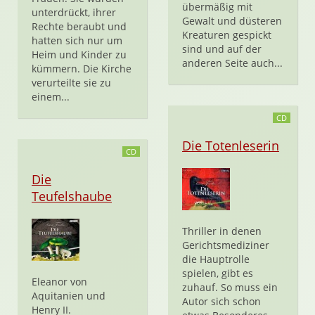
übermäßig mit
unterdrückt, ihrer
Gewalt und düsteren
Rechte beraubt und
Kreaturen gespickt
hatten sich nur um
sind und auf der
Heim und Kinder zu
anderen Seite auch...
kümmern. Die Kirche
verurteilte sie zu
einem...
CD
Die Totenleserin
CD
Die
Teufelshaube
Thriller in denen
Gerichtsmediziner
die Hauptrolle
spielen, gibt es
Eleanor von
zuhauf. So muss ein
Aquitanien und
Autor sich schon
Henry II.