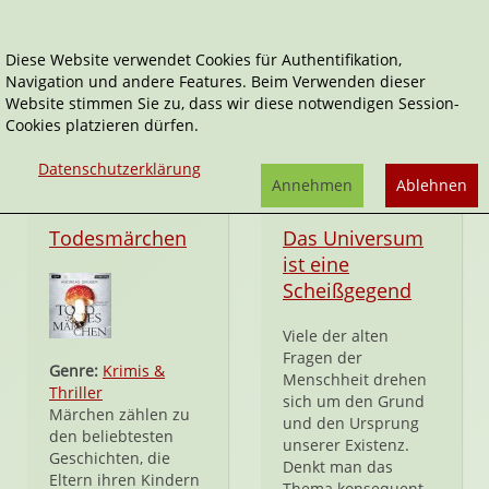
Diese Website verwendet Cookies für Authentifikation,
Navigation und andere Features. Beim Verwenden dieser
Der Hörverlag
Website stimmen Sie zu, dass wir diese notwendigen Session-
Cookies platzieren dürfen.
Datenschutzerklärung
Annehmen
Ablehnen
CD
CD
Todesmärchen
Das Universum
ist eine
Scheißgegend
Viele der alten
Fragen der
Genre:
Krimis &
Menschheit drehen
Thriller
sich um den Grund
Märchen zählen zu
und den Ursprung
den beliebtesten
unserer Existenz.
Geschichten, die
Denkt man das
Eltern ihren Kindern
Thema konsequent