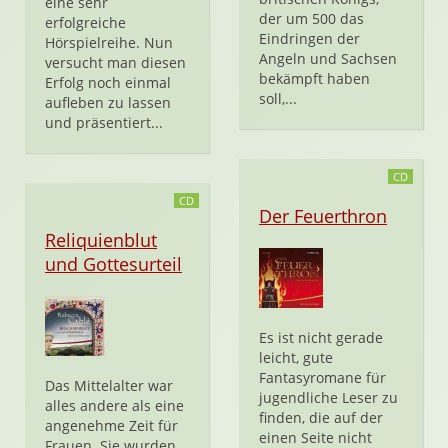
eine sehr
der um 500 das
erfolgreiche
Eindringen der
Hörspielreihe. Nun
Angeln und Sachsen
versucht man diesen
bekämpft haben
Erfolg noch einmal
soll,...
aufleben zu lassen
und präsentiert...
CD
CD
Der Feuerthron
Reliquienblut
und Gottesurteil
Es ist nicht gerade
leicht, gute
Fantasyromane für
Das Mittelalter war
jugendliche Leser zu
alles andere als eine
finden, die auf der
angenehme Zeit für
einen Seite nicht
Frauen. Sie wurden