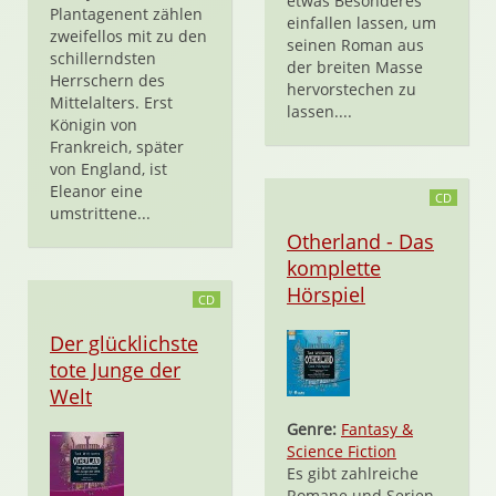
etwas Besonderes
Plantagenent zählen
einfallen lassen, um
zweifellos mit zu den
seinen Roman aus
schillerndsten
der breiten Masse
Herrschern des
hervorstechen zu
Mittelalters. Erst
lassen....
Königin von
Frankreich, später
von England, ist
Eleanor eine
CD
umstrittene...
Otherland - Das
komplette
Hörspiel
CD
Der glücklichste
tote Junge der
Welt
Genre:
Fantasy &
Science Fiction
Es gibt zahlreiche
Romane und Serien,