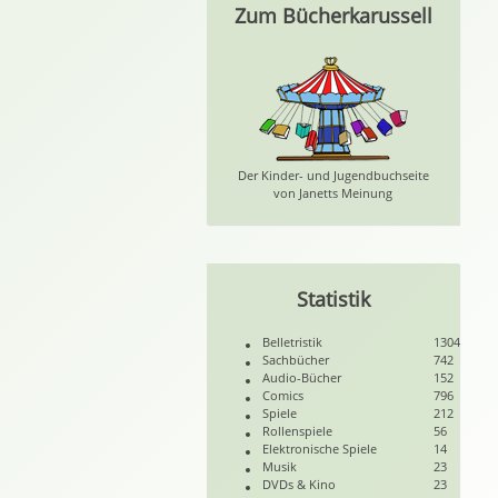
Zum Bücherkarussell
Der Kinder- und Jugendbuchseite
von Janetts Meinung
Statistik
Belletristik
1304
Sachbücher
742
Audio-Bücher
152
Comics
796
Spiele
212
Rollenspiele
56
Elektronische Spiele
14
Musik
23
DVDs & Kino
23