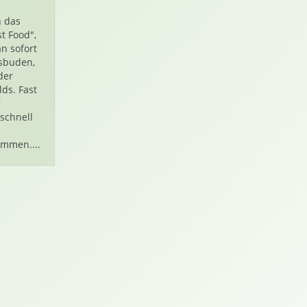
 das
t Food",
n sofort
sbuden,
der
ds. Fast
r
 schnell
mmen....