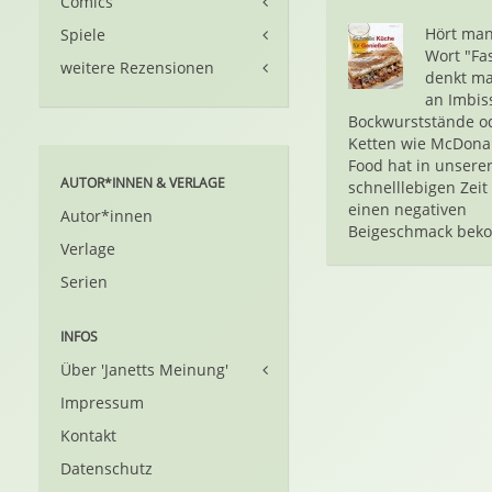
Comics
Hört man
Spiele
Wort "Fas
weitere Rezensionen
denkt ma
an Imbis
Bockwurststände o
Ketten wie McDonal
Food hat in unsere
AUTOR*INNEN & VERLAGE
schnelllebigen Zeit
einen negativen
Autor*innen
Beigeschmack beko
Verlage
Serien
INFOS
Über 'Janetts Meinung'
Impressum
Kontakt
Datenschutz