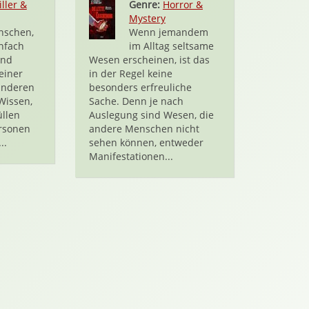
iller &
Genre:
Horror &
Mystery
nschen,
Wenn jemandem
infach
im Alltag seltsame
ind
Wesen erscheinen, ist das
einer
in der Regel keine
anderen
besonders erfreuliche
Wissen,
Sache. Denn je nach
üllen
Auslegung sind Wesen, die
rsonen
andere Menschen nicht
..
sehen können, entweder
Manifestationen...