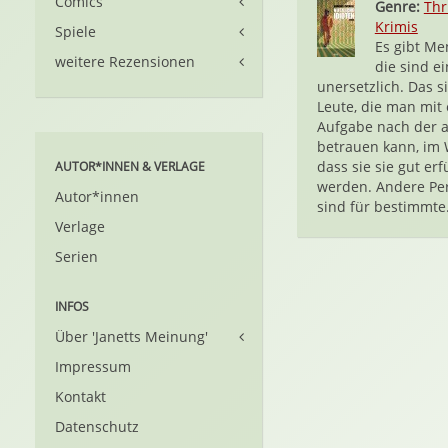
Comics
Genre:
Thr
Krimis
Spiele
Es gibt Me
weitere Rezensionen
die sind e
unersetzlich. Das s
Leute, die man mit 
Aufgabe nach der 
betrauen kann, im 
dass sie sie gut erf
AUTOR*INNEN & VERLAGE
werden. Andere Pe
Autor*innen
sind für bestimmte.
Verlage
Serien
INFOS
Über 'Janetts Meinung'
Impressum
Kontakt
Datenschutz