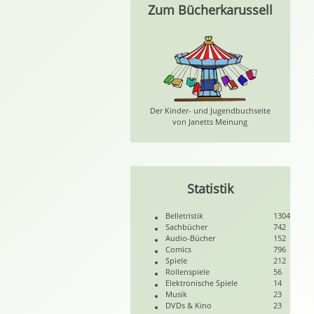
Zum Bücherkarussell
Der Kinder- und Jugendbuchseite
von Janetts Meinung
Statistik
Belletristik
1304
Sachbücher
742
Audio-Bücher
152
Comics
796
Spiele
212
Rollenspiele
56
Elektronische Spiele
14
Musik
23
DVDs & Kino
23