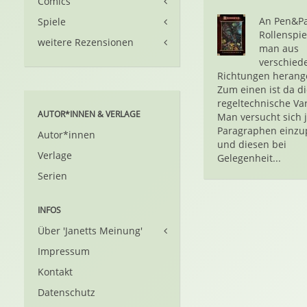
Comics
An Pen&Pa
Spiele
Rollenspie
weitere Rezensionen
man aus
verschied
Richtungen herang
Zum einen ist da di
regeltechnische Var
AUTOR*INNEN & VERLAGE
Man versucht sich 
Paragraphen einzu
Autor*innen
und diesen bei
Verlage
Gelegenheit...
Serien
INFOS
Über 'Janetts Meinung'
Impressum
Kontakt
Datenschutz