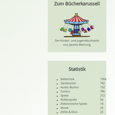
Zum Bücherkarussell
Der Kinder- und Jugendbuchseite
von Janetts Meinung
Statistik
Belletristik
1304
Sachbücher
742
Audio-Bücher
152
Comics
796
Spiele
212
Rollenspiele
56
Elektronische Spiele
14
Musik
23
DVDs & Kino
23