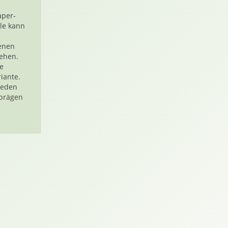
per-
le kann
enen
ehen.
e
iante.
jeden
prägen