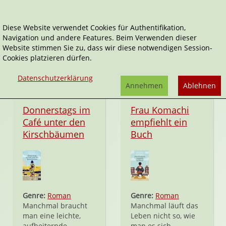
Diese Website verwendet Cookies für Authentifikation,
Navigation und andere Features. Beim Verwenden dieser
Kindler
Website stimmen Sie zu, dass wir diese notwendigen Session-
Cookies platzieren dürfen.
Datenschutzerklärung
Annehmen
Ablehnen
Hardcover
Hardcover
Donnerstags im
Frau Komachi
Café unter den
empfiehlt ein
Kirschbäumen
Buch
Genre:
Roman
Genre:
Roman
Manchmal braucht
Manchmal läuft das
man eine leichte,
Leben nicht so, wie
aufheiternde
man es sich