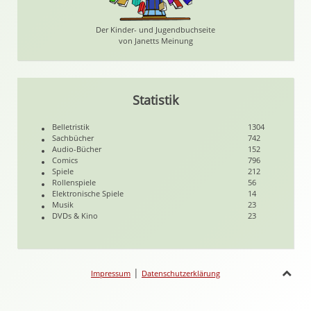
Der Kinder- und Jugendbuchseite
von Janetts Meinung
Statistik
Belletristik
1304
Sachbücher
742
Audio-Bücher
152
Comics
796
Spiele
212
Rollenspiele
56
Elektronische Spiele
14
Musik
23
DVDs & Kino
23
|
Impressum
Datenschutzerklärung