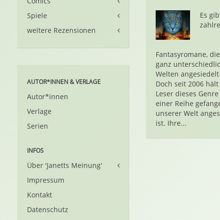
Comics
Es gib
Spiele
zahlr
weitere Rezensionen
Fantasyromane, die 
ganz unterschiedli
Welten angesiedelt
AUTOR*INNEN & VERLAGE
Doch seit 2006 hält
Leser dieses Genre
Autor*innen
einer Reihe gefange
Verlage
unserer Welt anges
ist. Ihre...
Serien
INFOS
Über 'Janetts Meinung'
Impressum
Kontakt
Datenschutz