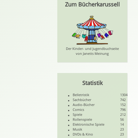
Zum Bücherkarussell
Der Kinder- und Jugendbuchseite
von Janetts Meinung
Statistik
Belletristik
1304
Sachbücher
742
Audio-Bücher
152
Comics
796
Spiele
212
Rollenspiele
56
Elektronische Spiele
14
Musik
23
DVDs & Kino
23