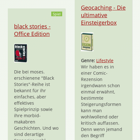
Geocaching - Die
ultimative
Spiel
Einsteigerbox
black stories -
Office Edition
Genre:
Lifestyle
Wir haben es in
Die bei moses.
einer Comic-
erschienene "Black
Rezension
Stories"-Reihe ist
irgendwann schon
bekannt für ihr
einmal erwähnt,
einfaches, aber
bestimmte
effektives
Steigerungsformen
Spielprinzip sowie
kann man
ihre morbid-
wohlwollend oder
makabren
kritisch auffassen.
Geschichten. Und wo
Denn wenn jemand
sind derartige
den Begriff