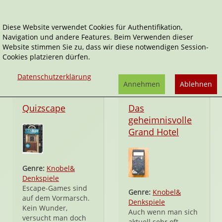
Diese Website verwendet Cookies für Authentifikation,
Navigation und andere Features. Beim Verwenden dieser
moses.
Website stimmen Sie zu, dass wir diese notwendigen Session-
Cookies platzieren dürfen.
Datenschutzerklärung
Annehmen
Ablehnen
Spiel
Spiel
Quizscape
Das
geheimnisvolle
Grand Hotel
Genre:
Knobel&
Denkspiele
Escape-Games sind
Genre:
Knobel&
auf dem Vormarsch.
Denkspiele
Kein Wunder,
Auch wenn man sich
versucht man doch
aktuell sehr oft