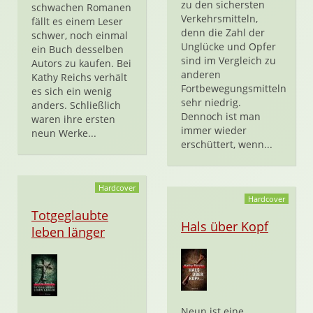
zu den sichersten
schwachen Romanen
Verkehrsmitteln,
fällt es einem Leser
denn die Zahl der
schwer, noch einmal
Unglücke und Opfer
ein Buch desselben
sind im Vergleich zu
Autors zu kaufen. Bei
anderen
Kathy Reichs verhält
Fortbewegungsmitteln
es sich ein wenig
sehr niedrig.
anders. Schließlich
Dennoch ist man
waren ihre ersten
immer wieder
neun Werke...
erschüttert, wenn...
Hardcover
Hardcover
Totgeglaubte
Hals über Kopf
leben länger
Neun ist eine