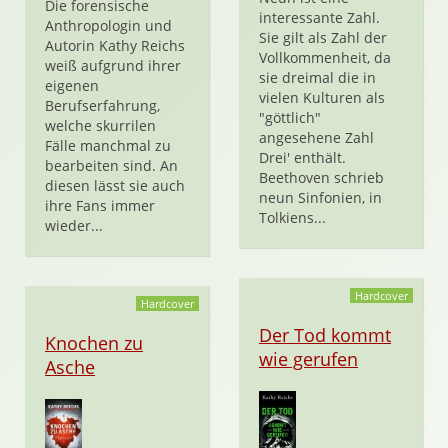
Die forensische
interessante Zahl.
Anthropologin und
Sie gilt als Zahl der
Autorin Kathy Reichs
Vollkommenheit, da
weiß aufgrund ihrer
sie dreimal die in
eigenen
vielen Kulturen als
Berufserfahrung,
"göttlich"
welche skurrilen
angesehene Zahl
Fälle manchmal zu
Drei' enthält.
bearbeiten sind. An
Beethoven schrieb
diesen lässt sie auch
neun Sinfonien, in
ihre Fans immer
Tolkiens...
wieder...
Hardcover
Hardcover
Der Tod kommt
Knochen zu
wie gerufen
Asche