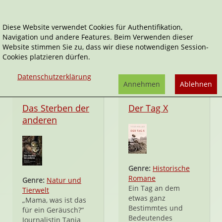
Diese Website verwendet Cookies für Authentifikation,
Navigation und andere Features. Beim Verwenden dieser
Blessing
Website stimmen Sie zu, dass wir diese notwendigen Session-
Cookies platzieren dürfen.
Datenschutzerklärung
Annehmen
Ablehnen
Taschenbuch
Hardcover
Das Sterben der
Der Tag X
anderen
Genre:
Historische
Romane
Genre:
Natur und
Ein Tag an dem
Tierwelt
etwas ganz
„Mama, was ist das
Bestimmtes und
für ein Geräusch?“
Bedeutendes
Journalistin Tanja