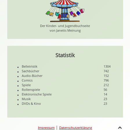
Der Kinder- und Jugendbuchseite
von Janetts Meinung
Statistik
Belletristik
1304
Sachbücher
742
Audio-Bücher
152
Comics
796
Spiele
212
Rollenspiele
56
Elektronische Spiele
14
Musik
23
DVDs & Kino
23
|
Impressum
Datenschutzerklärung