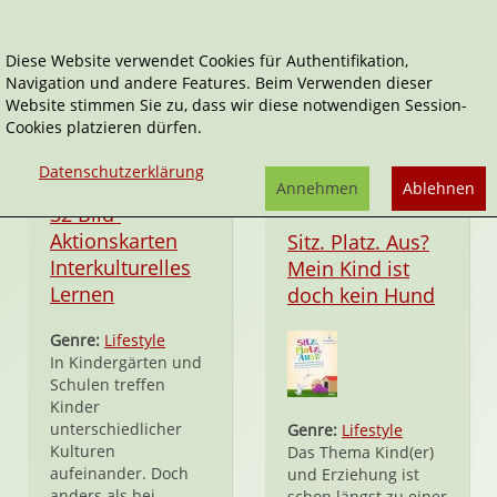
Diese Website verwendet Cookies für Authentifikation,
Navigation und andere Features. Beim Verwenden dieser
Beltz
Website stimmen Sie zu, dass wir diese notwendigen Session-
Cookies platzieren dürfen.
Datenschutzerklärung
Annehmen
Ablehnen
Hardcover
32 Bild-
Aktionskarten
Sitz. Platz. Aus?
Interkulturelles
Mein Kind ist
Lernen
doch kein Hund
Genre:
Lifestyle
In Kindergärten und
Schulen treffen
Kinder
unterschiedlicher
Genre:
Lifestyle
Kulturen
Das Thema Kind(er)
aufeinander. Doch
und Erziehung ist
anders als bei
schon längst zu einer