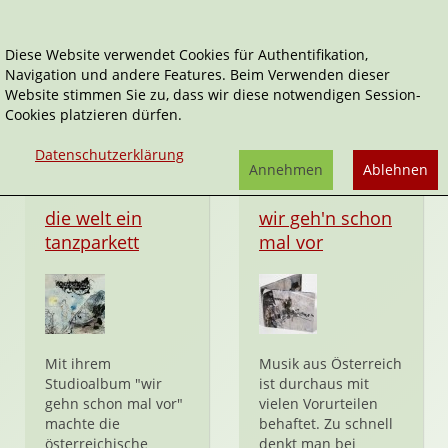
Diese Website verwendet Cookies für Authentifikation,
Navigation und andere Features. Beim Verwenden dieser
Crater8
Website stimmen Sie zu, dass wir diese notwendigen Session-
Cookies platzieren dürfen.
Datenschutzerklärung
Annehmen
Ablehnen
CD
CD
die welt ein
wir geh'n schon
tanzparkett
mal vor
Mit ihrem
Musik aus Österreich
Studioalbum "wir
ist durchaus mit
gehn schon mal vor"
vielen Vorurteilen
machte die
behaftet. Zu schnell
österreichische
denkt man bei