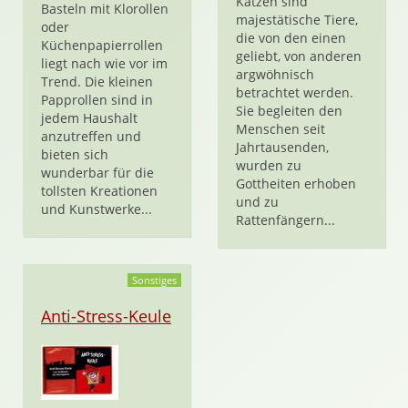
Katzen sind
Basteln mit Klorollen
majestätische Tiere,
oder
die von den einen
Küchenpapierrollen
geliebt, von anderen
liegt nach wie vor im
argwöhnisch
Trend. Die kleinen
betrachtet werden.
Papprollen sind in
Sie begleiten den
jedem Haushalt
Menschen seit
anzutreffen und
Jahrtausenden,
bieten sich
wurden zu
wunderbar für die
Gottheiten erhoben
tollsten Kreationen
und zu
und Kunstwerke...
Rattenfängern...
Sonstiges
Anti-Stress-Keule