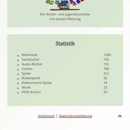
Der Kinder- und Jugendbuchseite
von Janetts Meinung
Statistik
Belletristik
1304
Sachbücher
742
Audio-Bücher
152
Comics
796
Spiele
212
Rollenspiele
56
Elektronische Spiele
14
Musik
23
DVDs & Kino
23
|
Impressum
Datenschutzerklärung