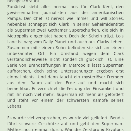
hochgeschraubt.
Zunächst sieht alles normal aus für Clark Kent, den
gewissenhaften Journalisten aus der amerikanischen
Pampa. Der Chef ist nervös wie immer und will Stories,
nebenbei schnappt sich Clark in seiner Geheimidentität
als Superman zwei Gothamer Superschurken, die sich in
Metropolis eingenistet haben. Doch der Schein trügt. Lois
Lane ist weg vom Daily Planet und auch aus Clarks Leben.
Zusammen mit seinem Sohn befinden sie sich an einem
unbekannten Ort. Ein Umstand, wegen dem Clark
verständlicherweise nicht sonderlich glücklich ist. Eine
Serie von Brandstiftungen in Metropolis lässt Superman
aufhorchen, doch seine Untersuchungen ergeben erst
einmal nichts. Und dann taucht ein mysteriöser Fremder
aus dem Raum auf der Erde auf und macht sich
bemerkbar. Er vernichtet die Festung der Einsamkeit und
mit ihr noch viel mehr. Superman ist mehr als gefordert
und steht vor einem der schwersten Kämpfe seines
Lebens.
Es wurde viel versprochen, es wurde viel geliefert. Bendis
fährt schwere Geschütze auf und geht den Superman-
Mythos noch einmal durch. War die Zerstörung Kryptons