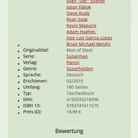
Evan "Doc" Shaner
Jason Fabok
Steve Rude
Ryan Sook
Kevin Maguire
Adam Hughes
Jose Luis Garcia-Lopez
Brian Michael Bendis
Originaltitel:
Man of Steel
Serie:
Superman
Verlag:
Panini
Genre:
Superhelden
Sprache:
Deutsch
Erschienen:
02/2019
Umfang:
180 Seiten
Typ:
Taschenbuch
EAN:
4192593218996
ISBN 13:
9783741611575
Preis (D):
18,99 €
Bewertung