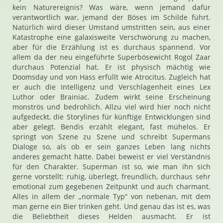
kein Naturereignis? Was wäre, wenn jemand dafür
verantwortlich war, jemand der Böses im Schilde führt.
Natürlich wird dieser Umstand umstritten sein, aus einer
Katastrophe eine galaxisweite Verschwörung zu machen,
aber für die Erzählung ist es durchaus spannend. Vor
allem da der neu eingeführte Superbösewicht Rogol Zaar
durchaus Potenzial hat. Er ist physisch mächtig wie
Doomsday und von Hass erfüllt wie Atrocitus. Zugleich hat
er auch die Intelligenz und Verschlagenheit eines Lex
Luthor oder Brainiac. Zudem wirkt seine Erscheinung
monströs und bedrohlich. Allzu viel wird hier noch nicht
aufgedeckt, die Storylines für künftige Entwicklungen sind
aber gelegt. Bendis erzählt elegant, fast mühelos. Er
springt von Szene zu Szene und schreibt Supermans
Dialoge so, als ob er sein ganzes Leben lang nichts
anderes gemacht hätte. Dabei beweist er viel Verständnis
für den Charakter. Superman ist so, wie man ihn sich
gerne vorstellt: ruhig, überlegt, freundlich, durchaus sehr
emotional zum gegebenen Zeitpunkt und auch charmant.
Alles in allem der „normale Typ“ von nebenan, mit dem
man gerne ein Bier trinken geht. Und genau das ist es, was
die Beliebtheit dieses Helden ausmacht. Er ist