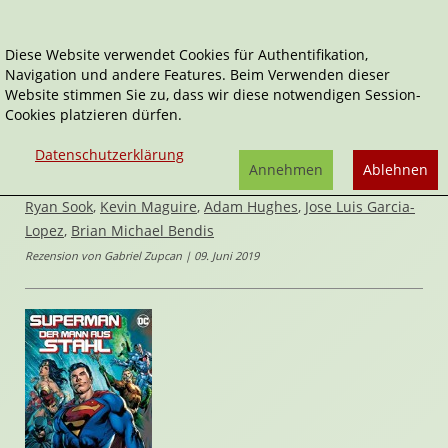
Diese Website verwendet Cookies für Authentifikation,
Navigation und andere Features. Beim Verwenden dieser
Home
Comics
Superman - Der Mann aus Stahl
Website stimmen Sie zu, dass wir diese notwendigen Session-
Cookies platzieren dürfen.
Superman
Superman - Der Mann aus Stahl
Datenschutzerklärung
von
Annehmen
Ablehnen
Ivan Reis
,
Evan "Doc" Shaner
,
Jason Fabok
,
Steve Rude
,
Ryan Sook
,
Kevin Maguire
,
Adam Hughes
,
Jose Luis Garcia-
Lopez
,
Brian Michael Bendis
Rezension von Gabriel Zupcan | 09. Juni 2019