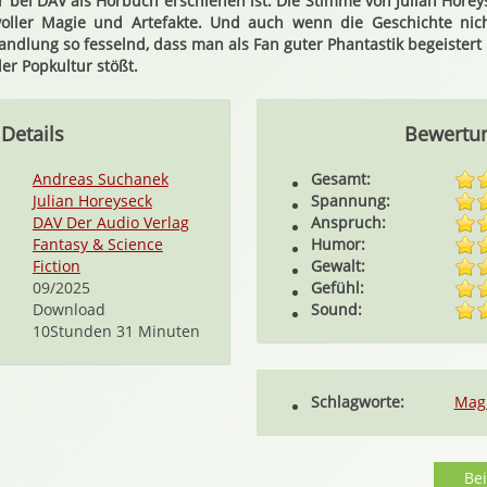
 bei DAV als Hörbuch erschienen ist. Die Stimme von Julian Horey
oller Magie und Artefakte. Und auch wenn die Geschichte nic
 Handlung so fesselnd, dass man als Fan guter Phantastik begeistert
er Popkultur stößt.
Details
Bewertu
Andreas Suchanek
Gesamt:
Julian Horeyseck
Spannung:
DAV Der Audio Verlag
Anspruch:
Fantasy & Science
Humor:
Fiction
Gewalt:
09/2025
Gefühl:
Download
Sound:
10Stunden 31 Minuten
Schlagworte:
Mag
Be