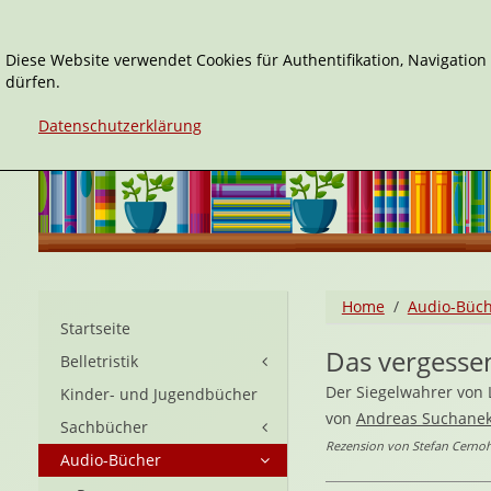
Diese Website verwendet Cookies für Authentifikation, Navigatio
dürfen.
Datenschutzerklärung
Home
Audio-Büc
Startseite
Das vergess
Belletristik
Der Siegelwahrer von
Kinder- und Jugendbücher
von
Andreas Suchane
Sachbücher
Rezension von Stefan Cernoh
Audio-Bücher