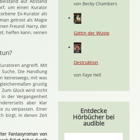
sbeistand auf Abstand
von Becky Chambers
arf, um einen Kurator
torbene Ex-Kurator als
 man getrost als Magie
nen Freund Harry, der
t, helfen kann, seinen
Göttin der Wüste
 tun?
Destruktion
uratoren angreift. Mit
ie Suche. Die Handlung
von Faye Hell
en keineswegs, mit was
gleichermaßen gruslig
 Zum Glück wird nicht
 in der Vergangenheit
dererseits aber klar
e zu verpassen. Einer
Entdecke
ch birgt, in denen Zeit
Hörbücher bei
audible
lter Fantasyroman von