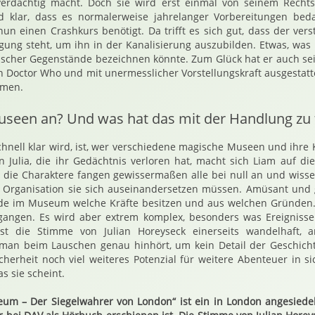
erdächtig macht. Doch sie wird erst einmal von seinem Recht
rd klar, dass es normalerweise jahrelanger Vorbereitungen bed
nun einen Crashkurs benötigt. Da trifft es sich gut, dass der vers
ügung steht, um ihn in der Kanalisierung auszubilden. Etwas, was
scher Gegenstände bezeichnen könnte. Zum Glück hat er auch sei
n Doctor Who und mit unermesslicher Vorstellungskraft ausgestatte
hmen.
Museen an? Und was hat das mit der Handlung zu
chnell klar wird, ist, wer verschiedene magische Museen und ihre K
n Julia, die ihr Gedächtnis verloren hat, macht sich Liam auf d
, die Charaktere fangen gewissermaßen alle bei null an und wiss
en Organisation sie sich auseinandersetzen müssen. Amüsant und 
nde im Museum welche Kräfte besitzen und aus welchen Gründen.
gegangen. Es wird aber extrem komplex, besonders was Ereignisse
st die Stimme von Julian Horeyseck einerseits wandelhaft, an
s man beim Lauschen genau hinhört, um kein Detail der Geschicht
cherheit noch viel weiteres Potenzial für weitere Abenteuer in si
s sie scheint.
um – Der Siegelwahrer von London“ ist ein in London angesiede