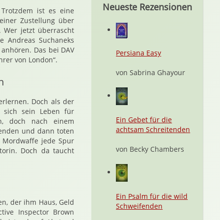
Neueste Rezensionen
 Trotzdem ist es eine
 einer Zustellung über
 Wer jetzt überrascht
ise Andreas Suchaneks
anhören. Das bei DAV
Persiana Easy
hrer von London“.
von Sabrina Ghayour
n
erlernen. Doch als der
t sich sein Leben für
Ein Gebet für die
en, doch nach einem
achtsam Schreitenden
rbenden und dann toten
 Mordwaffe jede Spur
von Becky Chambers
torin. Doch da taucht
Ein Psalm für die wild
en, der ihm Haus, Geld
Schweifenden
tive Inspector Brown