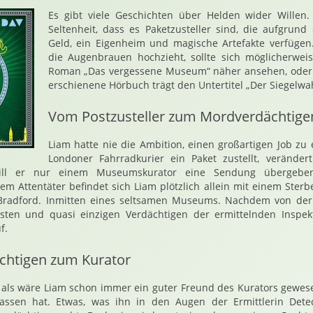
Es gibt viele Geschichten über Helden wider Willen.
Seltenheit, dass es Paketzusteller sind, die aufgrund
Geld, ein Eigenheim und magische Artefakte verfügen.
die Augenbrauen hochzieht, sollte sich möglicherwe
Roman „Das vergessene Museum“ näher ansehen, oder 
erschienene Hörbuch trägt den Untertitel „Der Siegelwa
Vom Postzusteller zum Mordverdächtige
Liam hatte nie die Ambition, einen großartigen Job zu 
Londoner Fahrradkurier ein Paket zustellt, veränder
will er nur einem Museumskurator eine Sendung übergeb
m Attentäter befindet sich Liam plötzlich allein mit einem Ste
Bradford. Inmitten eines seltsamen Museums. Nachdem von der
rsten und quasi einzigen Verdächtigen der ermittelnden Inspek
f.
htigen zum Kurator
so als wäre Liam schon immer ein guter Freund des Kurators gewes
assen hat. Etwas, was ihn in den Augen der Ermittlerin Detec