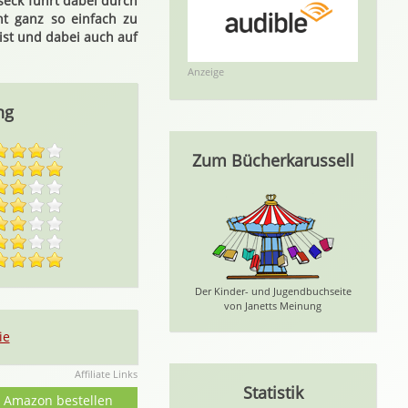
seck führt dabei durch
ht ganz so einfach zu
 ist und dabei auch auf
Anzeige
ng
Zum Bücherkarussell
Der Kinder- und Jugendbuchseite
von Janetts Meinung
ie
Affiliate Links
Statistik
i Amazon bestellen