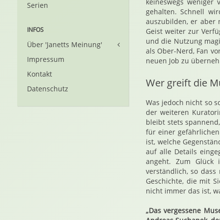
keineswegs weniger v
Serien
gehalten. Schnell wi
auszubilden, er aber 
INFOS
Geist weiter zur Verf
und die Nutzung magi
Über 'Janetts Meinung'
als Ober-Nerd, Fan vo
Impressum
neuen Job zu überne
Kontakt
Wer greift die 
Datenschutz
Was jedoch nicht so s
der weiteren Kuratori
bleibt stets spannend
für einer gefährlich
ist, welche Gegenstä
auf alle Details ein
angeht. Zum Glück i
verständlich, so das
Geschichte, die mit Si
nicht immer das ist, wa
„Das vergessene Muse