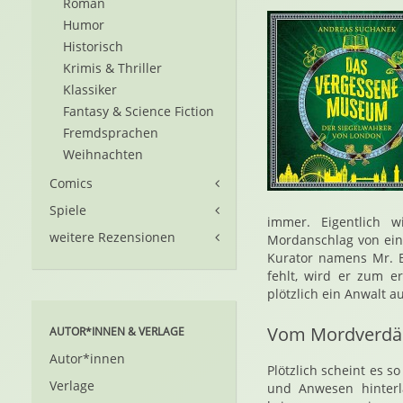
Roman
Humor
Historisch
Krimis & Thriller
Klassiker
Fantasy & Science Fiction
Fremdsprachen
Weihnachten
Comics
Spiele
immer. Eigentlich 
weitere Rezensionen
Mordanschlag von eine
Kurator namens Mr. 
fehlt, wird er zum e
plötzlich ein Anwalt au
Vom Mordverdäc
AUTOR*INNEN & VERLAGE
Autor*innen
Plötzlich scheint es 
Verlage
und Anwesen hinterl