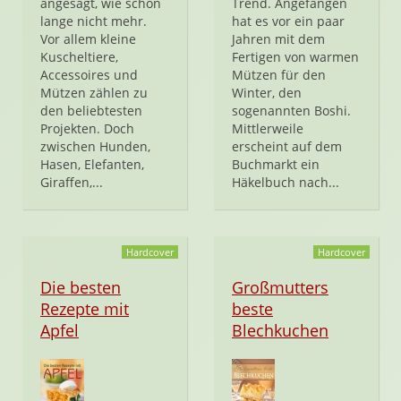
angesagt, wie schon
Trend. Angefangen
lange nicht mehr.
hat es vor ein paar
Vor allem kleine
Jahren mit dem
Kuscheltiere,
Fertigen von warmen
Accessoires und
Mützen für den
Mützen zählen zu
Winter, den
den beliebtesten
sogenannten Boshi.
Projekten. Doch
Mittlerweile
zwischen Hunden,
erscheint auf dem
Hasen, Elefanten,
Buchmarkt ein
Giraffen,...
Häkelbuch nach...
Hardcover
Hardcover
Die besten
Großmutters
Rezepte mit
beste
Apfel
Blechkuchen