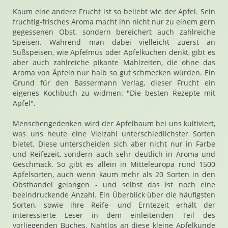
Kaum eine andere Frucht ist so beliebt wie der Apfel. Sein
fruchtig-frisches Aroma macht ihn nicht nur zu einem gern
gegessenen Obst, sondern bereichert auch zahlreiche
Speisen. Während man dabei vielleicht zuerst an
Süßspeisen, wie Apfelmus oder Apfelkuchen denkt, gibt es
aber auch zahlreiche pikante Mahlzeiten, die ohne das
Aroma von Äpfeln nur halb so gut schmecken würden. Ein
Grund für den Bassermann Verlag, dieser Frucht ein
eigenes Kochbuch zu widmen: "Die besten Rezepte mit
Apfel".
Menschengedenken wird der Apfelbaum bei uns kultiviert,
was uns heute eine Vielzahl unterschiedlichster Sorten
bietet. Diese unterscheiden sich aber nicht nur in Farbe
und Reifezeit, sondern auch sehr deutlich in Aroma und
Geschmack. So gibt es allein in Mitteleuropa rund 1500
Apfelsorten, auch wenn kaum mehr als 20 Sorten in den
Obsthandel gelangen - und selbst das ist noch eine
beeindruckende Anzahl. Ein Überblick über die häufigsten
Sorten, sowie ihre Reife- und Erntezeit erhält der
interessierte Leser in dem einleitenden Teil des
vorliegenden Buches. Nahtlos an diese kleine Apfelkunde