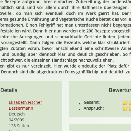
ie Rezepte aufgrund ihrer einfachen Zubereitung, der bodenstän
ältlich sind, und vor allem durch ihre Raffinesse überzeugen
weifel, ob man sich eventuell doch im Werk geirrt hat. Den
ema gesunde Ernährung und vegetarische Küche bietet das vorl
formationen. Einen Fehlgriff hat man unterdessen nicht begange
feststellen wird. Denn hier nun werden die 200 Rezepte vorgestellt
zahlreiche Anregungen und schmackhafte Gerichte finden. Jedem
t vorangestellt. Dann folgen die Rezepte, welche klar strukturiert
igten Zutaten voran, bevor anschließend eine schrittweise Anle
urz und bündig, aber dennoch klar und deutlich geschrieben. So 
cht schwer, die einzelnen Handschläge nachzuvollziehen.
en gibt es nur vereinzelt. Hier wurde eindeutig der Platz dafür
Dennoch sind die abgedruckten Fotos großflächig und deutlich zu
Details
Bewertu
Elisabeth Fischer
Gesamt:
Bassermann
Anspruch:
Deutsch
04/2009
128 Seiten