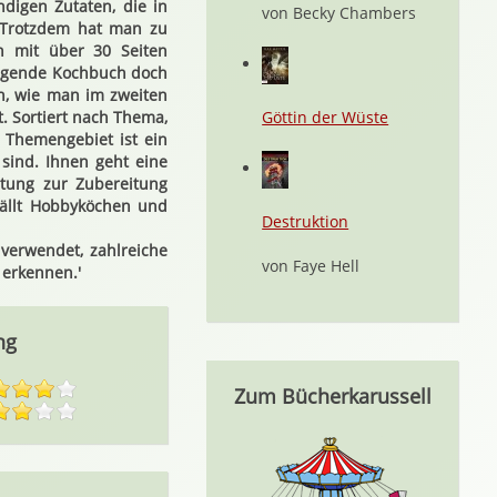
digen Zutaten, die in
von Becky Chambers
. Trotzdem hat man zu
n mit über 30 Seiten
iegende Kochbuch doch
n, wie man im zweiten
. Sortiert nach Thema,
Göttin der Wüste
 Themengebiet ist ein
 sind. Ihnen geht eine
itung zur Zubereitung
fällt Hobbyköchen und
Destruktion
 verwendet, zahlreiche
von Faye Hell
 erkennen.'
ng
Zum Bücherkarussell