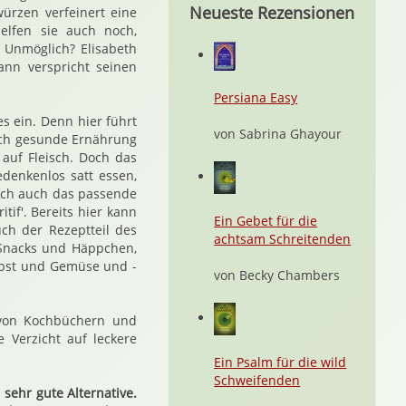
Neueste Rezensionen
ürzen verfeinert eine
elfen sie auch noch,
 Unmöglich? Elisabeth
ann verspricht seinen
Persiana Easy
s ein. Denn hier führt
von Sabrina Ghayour
auch gesunde Ernährung
 auf Fleisch. Doch das
denkenlos satt essen,
ich auch das passende
if'. Bereits hier kann
Ein Gebet für die
ch der Rezeptteil des
achtsam Schreitenden
 Snacks und Häppchen,
Obst und Gemüse und -
von Becky Chambers
n von Kochbüchern und
 Verzicht auf leckere
Ein Psalm für die wild
Schweifenden
 sehr gute Alternative.