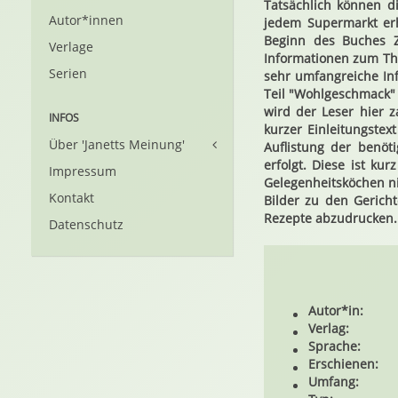
Tatsächlich können d
Autor*innen
jedem Supermarkt erh
Beginn des Buches Z
Verlage
Informationen zum Th
Serien
sehr umfangreiche In
Teil "Wohlgeschmack" 
wird der Leser hier 
INFOS
kurzer Einleitungstex
Über 'Janetts Meinung'
Auflistung der benöt
erfolgt. Diese ist k
Impressum
Gelegenheitsköchen ni
Kontakt
Bilder zu den Gericht
Rezepte abzudrucken. 
Datenschutz
Autor*in:
Verlag:
Sprache:
Erschienen:
Umfang: