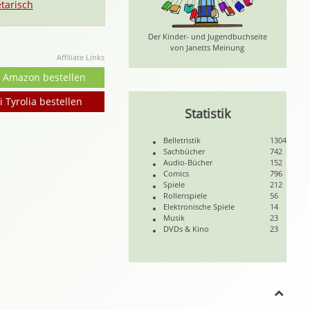
tarisch
Der Kinder- und Jugendbuchseite
von Janetts Meinung
Affiliate Links
i Amazon bestellen
i Tyrolia bestellen
Statistik
Belletristik
1304
Sachbücher
742
Audio-Bücher
152
Comics
796
Spiele
212
Rollenspiele
56
Elektronische Spiele
14
Musik
23
DVDs & Kino
23