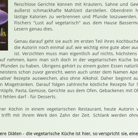
fleischlose Gerichte können mit Kräutern, Sahne und Gew
äußerst schmackhafte Mahlzeit darstellen. Obendrein h
lästige Kalorien zu verbrennen und Pfunde loszuwerden.
Fischers "Lust auf vegetarisch" aus dem Hause Basserm
Lesern genau dies.
Genau darauf geht sie auch im ersten Teil ihres Kochbuche
die Autorin noch einmal auf, wie wichtig eine gute aber 
ist. Verzichten muss man eigentlich auf nichts, höchstens
uf nehmen, kann man sich doch in der vegetarischen Küche be
 Pfunden zu haben. Übrigens gehört zu einem guten Essen natürl
meistens schon zuvor gereicht, wenn auch unter dem Namen Aperit
native' Rezepte ausweichen, also ohne Alkohol. Daher beginnt au
n Mixgetränken. Darauf folgen zahlreiche köstliche Rezepte für
intöpfe, Pasta, Gemüse, Gerichte aus dem Ofen, Gebackenes mit 
 fehlen darf - für Desserts.
rüher Köchin in einem vegetarischen Restaurant, heute Autori
 trifft mit ihrem Werk den Zahn der Zeit. Schlank werden ohne
Diäten - die vegetarische Küche ist hier, so verspricht sie, eine