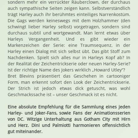
sondern mehr ein verrückter Räuberclown, der durchaus
auch sympathische Seiten zeigen kann. Selbstverständlich
trägt Harley auch ihr berühmtes einteiliges Narrenkostüm.
Die Gags werden keineswegs mit dem Holzhammer (den
schwingt lieber Harley selbst) vorgetragen, sondern sind
durchaus subtil und wortgewandt. Man lernt etwas über
Harleys Vergangenheit. Und es gibt wieder ein
Markenzeichen der Serie: eine Traumsequenz, in der
Harley einen Dialog mit sich selbst übt. Das gibt Stoff zum
Nachdenken. Spielt sich alles nur in Harleys Kopf ab? In
der Realität der Zeichentrickserie oder neuen Harley-Serie?
Ist der richtige Name des Jokers wirklich „Howard Utley“?
Bret Blevins präsentiert das Geschehen in cartooniger
Form, man erkennt sofort den Look der Zeichentrickserie.
Der Strich ist jedoch etwas dick getuscht, was wohl
Geschmackssache ist – unser Geschmack ist es nicht.
Eine absolute Empfehlung für die Sammlung eines jeden
Harley- und Joker-Fans, sowie Fans der Animationsserien
von DC. Witzige Unterhaltung aus Gotham City mit Hirn
und Herz. Dini und Palmiotti harmonieren offensichtlich
gut miteinander.