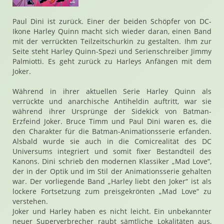
Paul Dini ist zurück. Einer der beiden Schöpfer von DC-
Ikone Harley Quinn macht sich wieder daran, einen Band
mit der verrückten Teilzeitschurkin zu gestalten. Ihm zur
Seite steht Harley Quinn-Spezi und Serienschreiber Jimmy
Palmiotti. Es geht zurück zu Harleys Anfängen mit dem
Joker.
Während in ihrer aktuellen Serie Harley Quinn als
verrückte und anarchische Antiheldin auftritt, war sie
während ihrer Ursprünge der Sidekick von Batman-
Erzfeind Joker. Bruce Timm und Paul Dini waren es, die
den Charakter für die Batman-Animationsserie erfanden.
Alsbald wurde sie auch in die Comicrealität des DC
Universums integriert und somit fixer Bestandteil des
Kanons. Dini schrieb den modernen Klassiker „Mad Love“,
der in der Optik und im Stil der Animationsserie gehalten
war. Der vorliegende Band „Harley liebt den Joker“ ist als
lockere Fortsetzung zum preisgekrönten „Mad Love“ zu
verstehen.
Joker und Harley haben es nicht leicht. Ein unbekannter
neuer Superverbrecher raubt sämtliche Lokalitäten aus,