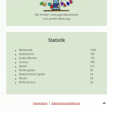
Der Kinder- und Jugendbuchseite
von Janetts Meinung
Statistik
Belletristik
1304
Sachbücher
742
Audio-Bücher
152
Comics
796
Spiele
212
Rollenspiele
56
Elektronische Spiele
14
Musik
23
DVDs & Kino
23
|
Impressum
Datenschutzerklärung