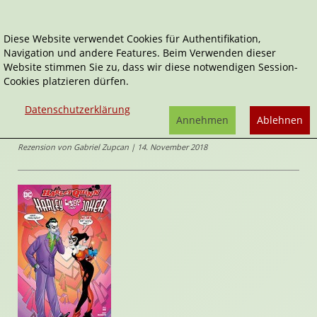
Diese Website verwendet Cookies für Authentifikation,
Navigation und andere Features. Beim Verwenden dieser
Home
Comics
Harley liebt den Joker
Website stimmen Sie zu, dass wir diese notwendigen Session-
Cookies platzieren dürfen.
Harley Quinn
Harley liebt den Joker
Datenschutzerklärung
von
Paul Dini
,
Jimmy
Annehmen
Ablehnen
Palmiotti
,
Bret Blevins
(Illustrator*in)
Rezension von Gabriel Zupcan | 14. November 2018