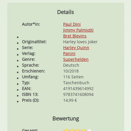
Details
Autor*in:
Paul Dini
Jimmy Palmiotti
Bret Blevins
Originaltitel:
Harley loves Joker
Serie:
Harley Quinn
Verlag:
Panini
Genre:
Superhelden
Sprache:
Deutsch
Erschienen:
10/2018
Umfang:
116 Seiten
Typ:
Taschenbuch
EAN:
4191439614992
ISBN 13:
9783741608094
Preis (D):
14,99 €
Bewertung
Gesamt: