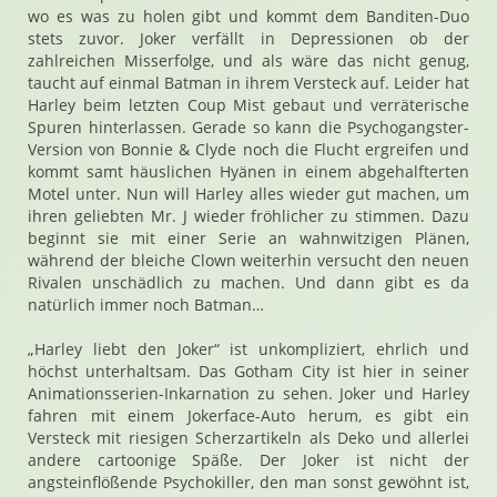
wo es was zu holen gibt und kommt dem Banditen-Duo
stets zuvor. Joker verfällt in Depressionen ob der
zahlreichen Misserfolge, und als wäre das nicht genug,
taucht auf einmal Batman in ihrem Versteck auf. Leider hat
Harley beim letzten Coup Mist gebaut und verräterische
Spuren hinterlassen. Gerade so kann die Psychogangster-
Version von Bonnie & Clyde noch die Flucht ergreifen und
kommt samt häuslichen Hyänen in einem abgehalfterten
Motel unter. Nun will Harley alles wieder gut machen, um
ihren geliebten Mr. J wieder fröhlicher zu stimmen. Dazu
beginnt sie mit einer Serie an wahnwitzigen Plänen,
während der bleiche Clown weiterhin versucht den neuen
Rivalen unschädlich zu machen. Und dann gibt es da
natürlich immer noch Batman…
„Harley liebt den Joker“ ist unkompliziert, ehrlich und
höchst unterhaltsam. Das Gotham City ist hier in seiner
Animationsserien-Inkarnation zu sehen. Joker und Harley
fahren mit einem Jokerface-Auto herum, es gibt ein
Versteck mit riesigen Scherzartikeln als Deko und allerlei
andere cartoonige Späße. Der Joker ist nicht der
angsteinflößende Psychokiller, den man sonst gewöhnt ist,