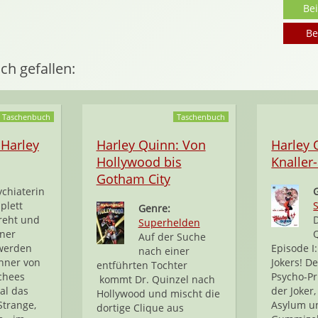
Be
Be
ch gefallen:
Taschenbuch
Taschenbuch
 Harley
Harley Quinn: Von
Harley 
Hollywood bis
Knaller
Gotham City
ychiaterin
plett
Genre:
reht und
Superhelden
ener
Auf der Suche
 werden
Episode I:
nach einer
nner von
Jokers! D
entführten Tochter
chees
Psycho-Pri
kommt Dr. Quinzel nach
al das
der Joker
Hollywood und mischt die
Strange,
Asylum un
dortige Clique aus