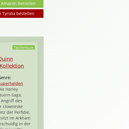
i Amazon bestellen
i Tyrolia bestellen
Taschenbuch
Quinn
-Kollektion
Genre:
Superhelden
Die Harley
Quinn-Saga,
 Angriff des
er clowneske
nz der Perfidie,
, sitzt im Arkham
schuldig in der