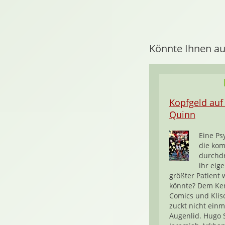
Könnte Ihnen au
Kopfgeld auf
Quinn
Eine Ps
die kom
durchd
ihr eig
größter Patient
könnte? Dem Ke
Comics und Klis
zuckt nicht einm
Augenlid. Hugo 