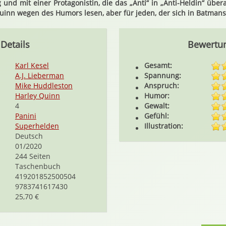
 und mit einer Protagonistin, die das „Anti“ in „Anti-Heldin“ über
Quinn wegen des Humors lesen, aber für jeden, der sich in Batmans 
Details
Bewertu
Karl Kesel
Gesamt:
A.J. Lieberman
Spannung:
Mike Huddleston
Anspruch:
Harley Quinn
Humor:
4
Gewalt:
Panini
Gefühl:
Superhelden
Illustration:
Deutsch
01/2020
244 Seiten
Taschenbuch
419201852500504
9783741617430
25,70 €