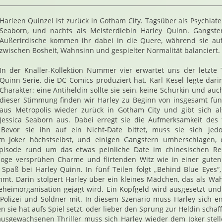
Harleen Quinzel ist zurück in Gotham City. Tagsüber als Psychiate
Seaborn, und nachts als Meisterdiebin Harley Quinn. Gangste
Außerirdische kommen ihr dabei in die Quere, während sie a
zwischen Bosheit, Wahnsinn und gespielter Normalität balanciert.
In der Knaller-Kollektion Nummer vier erwartet uns der letzte 
Quinn-Serie, die DC Comics produziert hat. Karl Kesel legte dar
Charakter: eine Antiheldin sollte sie sein, keine Schurkin und auc
dieser Stimmung finden wir Harley zu Beginn von insgesamt fünf
aus Metropolis wieder zurück in Gotham City und gibt sich als
Jessica Seaborn aus. Dabei erregt sie die Aufmerksamkeit des 
 Bevor sie ihn auf ein Nicht-Date bittet, muss sie sich jed
em Joker höchstselbst, und einigen Gangstern umherschlagen,
Episode rund um das etwas peinliche Date im chinesischen Res
loge versprühen Charme und flirtenden Witz wie in einer gut
 Spaß bei Harley Quinn. In fünf Teilen folgt „Behind Blue Eyes“
t. Darin stolpert Harley über ein kleines Mädchen, das als Wah
eheimorganisation gejagt wird. Ein Kopfgeld wird ausgesetzt un
 Polizei und Söldner mit. In diesem Szenario muss Harley sich e
 sie hat aufs Spiel setzt, oder lieber den Sprung zur Heldin schaff
usgewachsenen Thriller muss sich Harley wieder dem Joker stelle