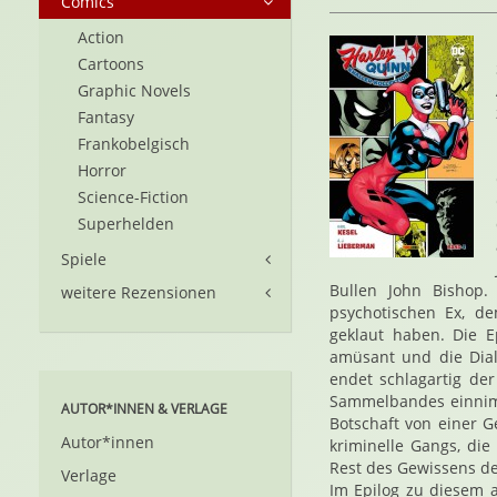
Comics
Action
Cartoons
Graphic Novels
Fantasy
Frankobelgisch
Horror
Science-Fiction
Superhelden
Spiele
Bullen John Bishop.
weitere Rezensionen
psychotischen Ex, d
geklaut haben. Die 
amüsant und die Dia
endet schlagartig der
Sammelbandes einnimm
AUTOR*INNEN & VERLAGE
Botschaft von einer G
Autor*innen
kriminelle Gangs, die
Rest des Gewissens den
Verlage
Im Epilog zu diesem a