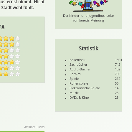
aus ernst nimmt. Nicht
Stadt wohl fühlt.
Der Kinder- und Jugendbuchseite
von Janetts Meinung
ng
Statistik
Belletristik
1304
Sachbücher
742
Audio-Bücher
152
Comics
796
Spiele
212
Rollenspiele
56
Elektronische Spiele
14
Musik
23
DVDs & Kino
23
Affiliate Links