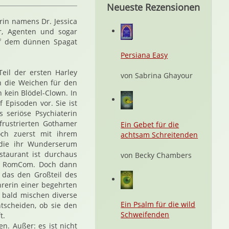
Neueste Rezensionen
rin namens Dr. Jessica
r, Agenten und sogar
uf dem dünnen Spagat
Persiana Easy
Teil der ersten Harley
von Sabrina Ghayour
in die Weichen für den
h kein Blödel-Clown. In
 Episoden vor. Sie ist
 seriöse Psychiaterin
frustrierten Gothamer
Ein Gebet für die
och zuerst mit ihrem
achtsam Schreitenden
 die ihr Wunderserum
taurant ist durchaus
von Becky Chambers
en RomCom. Doch dann
, das den Großteil des
rerin einer begehrten
d bald mischen diverse
Ein Psalm für die wild
ntscheiden, ob sie den
Schweifenden
t.
n. Außer: es ist nicht