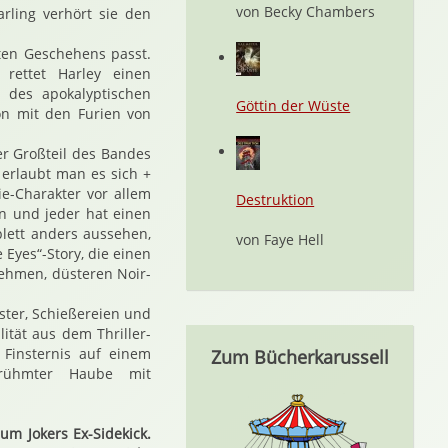
von Becky Chambers
arling verhört sie den
rten Geschehens passt.
 rettet Harley einen
 des apokalyptischen
Göttin der Wüste
on mit den Furien von
r Großteil des Bandes
 erlaubt man es sich +
ie-Charakter vor allem
Destruktion
en und jeder hat einen
plett anders aussehen,
von Faye Hell
Eyes“-Story, die einen
ehmen, düsteren Noir-
ster, Schießereien und
lität aus dem Thriller-
 Finsternis auf einem
Zum Bücherkarussell
erühmter Haube mit
um Jokers Ex-Sidekick.