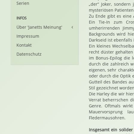
Serien
„der“ Joker, sondern 
mysteriösen Patienten 
Zu Ende gibt es eine 
INFOS
Ein Tie-In zum Cros
Über 'Janetts Meinung'
umherirrenden Jimmy
Backgrounds wird hie
Impressum
Darkseid ist ebenfalls
Kontakt
Ein kleines Wechselb
recht düster gehalten
Datenschutz
im Bonus-Epilog die l
durch die zahlreich w
eigenen, sehr charakt
oder durch die Optik 
Gutteil des Bandes a
Stil gezeichnet worde
Die Harley die wir hi
Verrat beherrschen die
Genre. Oftmals wirkt
Mauervorsprung la
Fledermausohren.
Insgesamt ein solider