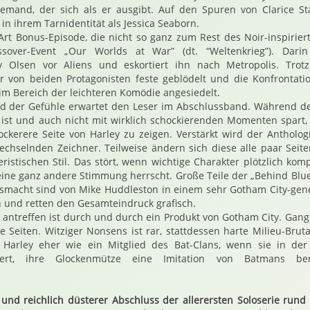
jemand, der sich als er ausgibt. Auf den Spuren von Clarice St
in ihrem Tarnidentität als Jessica Seaborn.
Art Bonus-Episode, die nicht so ganz zum Rest des Noir-inspirie
sover-Event „Our Worlds at War” (dt. “Weltenkrieg”). Darin
 Olsen vor Aliens und eskortiert ihn nach Metropolis. Trotz
r von beiden Protagonisten feste geblödelt und die Konfrontati
 im Bereich der leichteren Komödie angesiedelt.
ad der Gefühle erwartet den Leser im Abschlussband. Während de
 ist und auch nicht mit wirklich schockierenden Momenten spart,
ockerere Seite von Harley zu zeigen. Verstärkt wird der Antholog
echselnden Zeichner. Teilweise ändern sich diese alle paar Seit
eristischen Stil. Das stört, wenn wichtige Charakter plötzlich kom
eine ganz andere Stimmung herrscht. Große Teile der „Behind Blue 
usmacht sind von Mike Huddleston in einem sehr Gotham City-gen
n und retten den Gesamteindruck grafisch.
er antreffen ist durch und durch ein Produkt von Gotham City. Gang
 Seiten. Witziger Nonsens ist rar, stattdessen harte Milieu-Bruta
 Harley eher wie ein Mitglied des Bat-Clans, wenn sie in der
uert, ihre Glockenmütze eine Imitation von Batmans b
 und reichlich düsterer Abschluss der allerersten Soloserie rund 