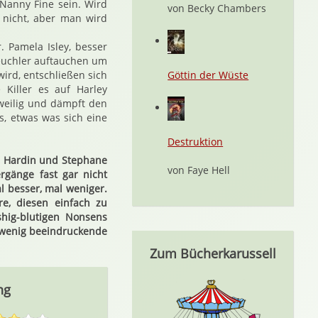
 Nanny Fine sein. Wird
von Becky Chambers
h nicht, aber man wird
. Pamela Isley, besser
Meuchler auftauchen um
ird, entschließen sich
Göttin der Wüste
Killer es auf Harley
gweilig und dämpft den
, etwas was sich eine
Destruktion
ad Hardin und Stephane
von Faye Hell
rgänge fast gar nicht
 besser, mal weniger.
e, diesen einfach zu
hig-blutigen Nonsens
e wenig beeindruckende
Zum Bücherkarussell
ng