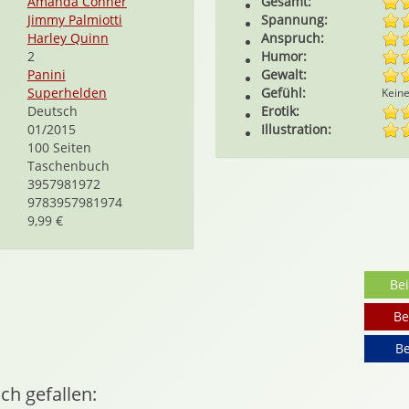
Amanda Conner
Gesamt:
Jimmy Palmiotti
Spannung:
Harley Quinn
Anspruch:
2
Humor:
Panini
Gewalt:
Superhelden
Gefühl:
Kein
Deutsch
Erotik:
01/2015
Illustration:
100 Seiten
Taschenbuch
3957981972
9783957981974
9,99 €
Be
Be
Be
ch gefallen: