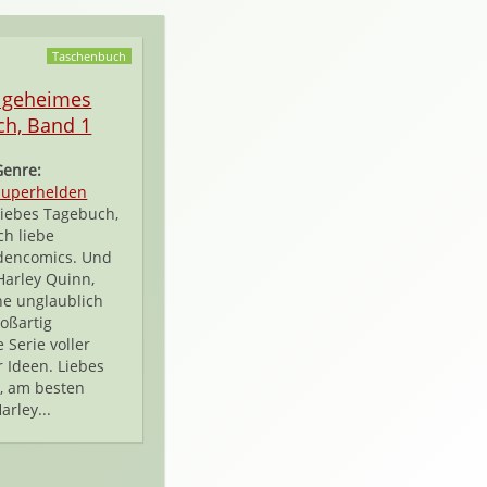
Taschenbuch
 geheimes
h, Band 1
Genre:
Superhelden
Liebes Tagebuch,
ch liebe
dencomics. Und
 Harley Quinn,
ine unglaublich
roßartig
e Serie voller
r Ideen. Liebes
, am besten
arley...