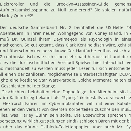
Elektroroller und die Brooklyn-Assassinen-Gilde gemei
Aufmerksamkeitsspanne zu Null tendierend? Sie spielen natürli
Harley Quinn #2!
Der deutsche Sammelband Nr. 2 beinhaltet die US-Hefte #4
Abenteuern in ihrer neuen Wohngegend von Coney Island. In d
muß Dr. Quinzel ihrem Daytime-Job als Psychologin in ein
nachgehen. So gut getarnt, dass Clark Kent neidisch wäre, geht s
und überschminkter porzellanweißer Hautfarbe enthusiastisch a
Zu enthusiastisch, wie sich schon sehr bald herausstellt und der 
 es die durchschnittlichen Vorstadt-Spießer hier tatsächlich v
nd misshandelt zu werden muss jeder Leser für sich entscheiden
ll einen der zahllosen, möglicherweise unterbeschäftigten DCU-
ight: eine köstliche Star Wars-Parodie. Solche Momente halten e
Geschichten bei der Stange.
Geschichten beinhalten eine Doppelfolge. Im Altenheim sitzt
im Kalten Krieg bekannt als "Syborg" (keinesfalls zu verwechse
ge Elektrorolli-Fahrer mit Cyberimplantaten will mit einer Kaba
enen er den Verlust von diversen Körperteilen zuschreiben muß. 
alles, was Harley Quinn sein sollte. Die Bösewichte sprechen 
bersetzung wirklich gut gelungen sind!), schlagen Bären mit der b
 über das dünne Ostblock-Toilettenpapier. Aber auch Mr. Syb