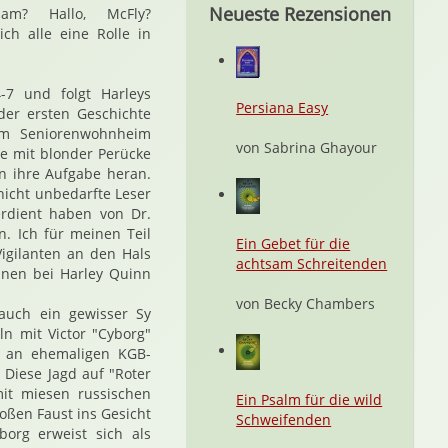
Neueste Rezensionen
nsam? Hallo, McFly?
ch alle eine Rolle in
-7 und folgt Harleys
Persiana Easy
er ersten Geschichte
em Seniorenwohnheim
von Sabrina Ghayour
ie mit blonder Perücke
n ihre Aufgabe heran.
nicht unbedarfte Leser
erdient haben von Dr.
. Ich für meinen Teil
Ein Gebet für die
Vigilanten an den Hals
achtsam Schreitenden
inen bei Harley Quinn
von Becky Chambers
 auch ein gewisser Sy
ln mit Victor "Cyborg"
le an ehemaligen KGB-
Diese Jagd auf "Roter
mit miesen russischen
Ein Psalm für die wild
loßen Faust ins Gesicht
Schweifenden
org erweist sich als