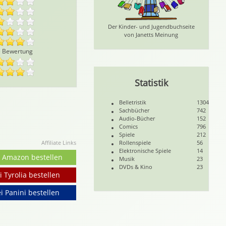
Der Kinder- und Jugendbuchseite
von Janetts Meinung
e Bewertung
Statistik
Belletristik
1304
Sachbücher
742
Audio-Bücher
152
Comics
796
Spiele
212
Affiliate Links
Rollenspiele
56
Elektronische Spiele
14
i Amazon bestellen
Musik
23
DVDs & Kino
23
i Tyrolia bestellen
i Panini bestellen