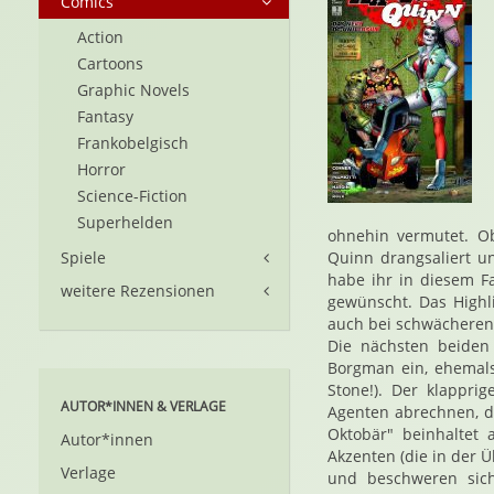
Comics
Action
Cartoons
Graphic Novels
Fantasy
Frankobelgisch
Horror
Science-Fiction
Superhelden
ohnehin vermutet. Ob
Spiele
Quinn drangsaliert u
habe ihr in diesem Fa
weitere Rezensionen
gewünscht. Das Highl
auch bei schwächeren 
Die nächsten beiden 
Borgman ein, ehemals 
Stone!). Der klappri
AUTOR*INNEN & VERLAGE
Agenten abrechnen, d
Oktobär" beinhaltet 
Autor*innen
Akzenten (die in der Ü
Verlage
und beschweren sich