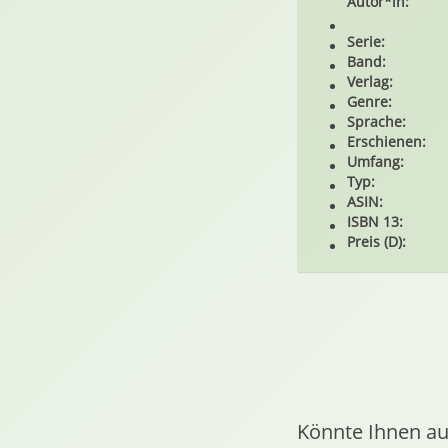
Autor*in:
Serie:
Band:
Verlag:
Genre:
Sprache:
Erschienen:
Umfang:
Typ:
ASIN:
ISBN 13:
Preis (D):
Könnte Ihnen au