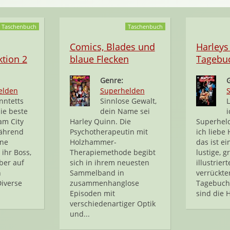
Taschenbuch
Taschenbuch
Comics, Blades und
Harleys
ktion 2
blaue Flecken
Tagebuc
Genre:
elden
Superhelden
nntetts
Sinnlose Gewalt,
die beste
dein Name sei
i
am City
Harley Quinn. Die
Superhel
ährend
Psychotherapeutin mit
ich liebe
äne
Holzhammer-
das ist e
ihr Boss,
Therapiemethode begibt
lustige, g
ber auf
sich in ihrem neuesten
illustriert
n
Sammelband in
verrückte
Diverse
zusammenhanglose
Tagebuch
Episoden mit
sind die H
verschiedenartiger Optik
und...