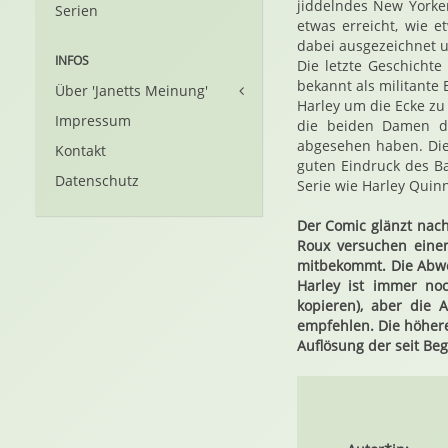
jiddelndes New Yorker
Serien
etwas erreicht, wie e
dabei ausgezeichnet u
INFOS
Die letzte Geschichte
bekannt als militante
Über 'Janetts Meinung'
Harley um die Ecke zu
Impressum
die beiden Damen de
abgesehen haben. Die 
Kontakt
guten Eindruck des B
Datenschutz
Serie wie Harley Quinn
Der Comic glänzt nach
Roux versuchen einen
mitbekommt. Die Abwe
Harley ist immer no
kopieren), aber die
empfehlen. Die höhere
Auflösung der seit Beg