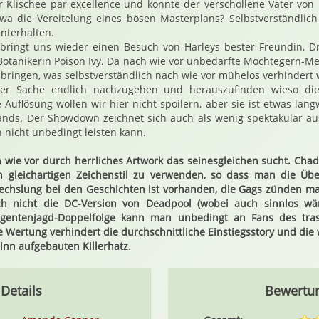
 Klischee par excellence und könnte der verschollene Vater von
twa die Vereitelung eines bösen Masterplans? Selbstverständlic
nterhalten.
 bringt uns wieder einen Besuch von Harleys bester Freundin, Dr
 Botanikerin Poison Ivy. Da nach wie vor unbedarfte Möchtegern-
 bringen, was selbstverständlich nach wie vor mühelos verhindert w
r Sache endlich nachzugehen und herauszufinden wieso die 
Auflösung wollen wir hier nicht spoilern, aber sie ist etwas lan
ands. Der Showdown zeichnet sich auch als wenig spektakulär aus
 nicht unbedingt leisten kann.
 wie vor durch herrliches Artwork das seinesgleichen sucht. Ch
 gleichartigen Zeichenstil zu verwenden, so dass man die Übe
chslung bei den Geschichten ist vorhanden, die Gags zünden mal
ch nicht die DC-Version von Deadpool (wobei auch sinnlos wär
 Agentenjagd-Doppelfolge kann man unbedingt an Fans des tras
 Wertung verhindert die durchschnittliche Einstiegsstory und di
inn aufgebauten Killerhatz.
Details
Bewertu