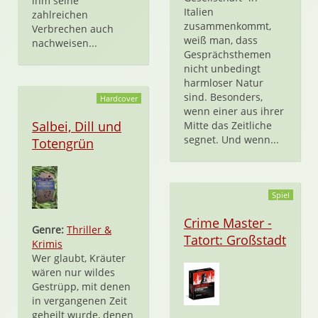
ihm seine
Italien
zahlreichen
zusammenkommt,
Verbrechen auch
weiß man, dass
nachweisen...
Gesprächsthemen
nicht unbedingt
harmloser Natur
sind. Besonders,
Hardcover
wenn einer aus ihrer
Salbei, Dill und
Mitte das Zeitliche
segnet. Und wenn...
Totengrün
Spiel
Crime Master -
Genre:
Thriller &
Tatort: Großstadt
Krimis
Wer glaubt, Kräuter
wären nur wildes
Gestrüpp, mit denen
in vergangenen Zeit
geheilt wurde, denen