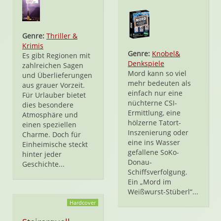
Genre:
Thriller &
Krimis
Genre:
Knobel&
Es gibt Regionen mit
Denkspiele
zahlreichen Sagen
Mord kann so viel
und Überlieferungen
mehr bedeuten als
aus grauer Vorzeit.
einfach nur eine
Für Urlauber bietet
nüchterne CSI-
dies besondere
Ermittlung, eine
Atmosphäre und
hölzerne Tatort-
einen speziellen
Inszenierung oder
Charme. Doch für
eine ins Wasser
Einheimische steckt
gefallene SoKo-
hinter jeder
Donau-
Geschichte...
Schiffsverfolgung.
Ein „Mord im
Weißwurst-Stüberl“...
Hardcover