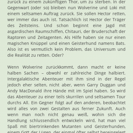
zurück zu einem zukünftigen Thor, um zu sterben. In der
Gegenwart (oder so) bleiben nun Wolverine und Loki mit
einem seltsamen Auftrag zurück. Sie sollen Hector retten,
wer immer das auch ist. Tatsächlich ist Hector der Träger
des Zeitsteins. Und schon beginnt eine Jagd mit
asgardischen Raumschiffen, Chitauri, der Bruderschaft der
Raptoren und Zeitagenten. Als Hilfe haben sie nur einen
magischen Knüppel und einen Geisterhund namens Bats.
Also ist es vermutlich kein Problem, das Universum und
die Realität zu retten. Oder?
Wenn Wolverine zurückkommt, dann macht er keine
halben Sachen – obwohl er zahlreiche Dinge halbiert.
Intergalaktische Abenteuer mit ihm sind in der Regel
jedoch eher selten, nicht aber, wenn Garry Duggan und
Andy MacDonald ihre Hände mit im Spiel haben. So wird
das Abenteuer zu einer teils skurrilen und seltsamen Tour
durchs All. Ein Gegner folgt auf den anderen, beobachtet
wird alles von zwei Gestalten aus ferner Zukunft. Auch
wenn man noch nicht genau weiß, wohin sich die
Handlung schlussendlich entwickeln wird, hat man viel
Spaß mit biertrinkenden Mutanten und Geisterhunden,
einem Gott der Lügen, der einmal öfter selbst hereingelegt