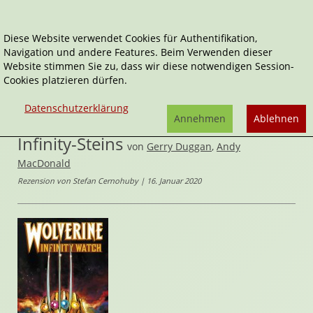
Diese Website verwendet Cookies für Authentifikation,
Navigation und andere Features. Beim Verwenden dieser
Home
Comics
Website stimmen Sie zu, dass wir diese notwendigen Session-
Wolverine: Das Geheimnis des Infinity-Steins
Cookies platzieren dürfen.
Wolverine
Datenschutzerklärung
Wolverine: Das Geheimnis des
Annehmen
Ablehnen
Infinity-Steins
von
Gerry Duggan
,
Andy
MacDonald
Rezension von Stefan Cernohuby | 16. Januar 2020