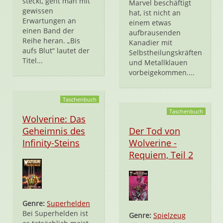
steckt, geht man mit
Marvel beschäftigt
gewissen
hat, ist nicht an
Erwartungen an
einem etwas
einen Band der
aufbrausenden
Reihe heran. „Bis
Kanadier mit
aufs Blut“ lautet der
Selbstheilungskräften
Titel...
und Metallklauen
vorbeigekommen....
Taschenbuch
Taschenbuch
Wolverine: Das
Geheimnis des
Der Tod von
Infinity-Steins
Wolverine -
Requiem, Teil 2
Genre:
Superhelden
Bei Superhelden ist
Genre:
Spielzeug