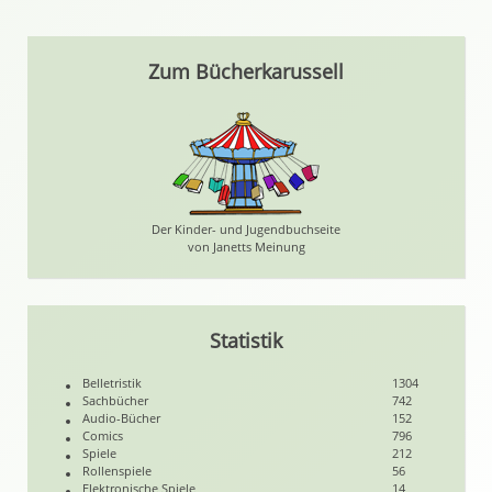
Zum Bücherkarussell
Der Kinder- und Jugendbuchseite
von Janetts Meinung
Statistik
Belletristik
1304
Sachbücher
742
Audio-Bücher
152
Comics
796
Spiele
212
Rollenspiele
56
Elektronische Spiele
14