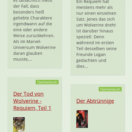
es tatsächlich meist
Ein Requiem hat
der Fall, dass
meistens mehr als
besonders heiß
nur einen einzelnen
geliebte Charaktere
Satz. Jenes das sich
irgendwann auf die
um Wolverine dreht
eine oder andere
ist darüber hinaus
Weise zurückkehren.
speziell. Denn
Als im Marvel-
während im ersten
Universum Wolverine
Teil desselben seine
daran glauben
Freunde Logan
musste,...
gedachten und
dies...
Taschenbuch
Taschenbuch
Der Tod von
Wolverine -
Der Abtrünnige
Requiem, Teil 1