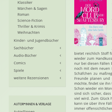
Klassiker
Märchen & Sagen
Roman
Science-Fiction
Thriller & Krimis
Weihnachten
Kinder- und Jugendbücher
Sachbücher
bietet reichlich Stof
Audio-Bücher
wieder zum Handkuss 
Comics
nur bei diesen Fällen
noch mit dem neuen P
Spiele
Schäfchen zu maßrege
weitere Rezensionen
Freunde planen und 
möchte, findet sie ihn 
Schon wieder ein Mord 
sind sich sicher, das
viel wird. Zum Glück
kann sie über ihre Fä
AUTOR*INNEN & VERLAGE
immer offensichtliche
Autor*innen