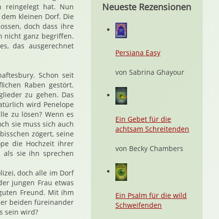
Neueste Rezensionen
n reingelegt hat. Nun
 dem kleinen Dorf. Die
ossen, doch dass ihre
 nicht ganz begriffen.
es, das ausgerechnet
Persiana Easy
von Sabrina Ghayour
aftesbury. Schon seit
lichen Raben gestört.
glieder zu gehen. Das
atürlich wird Penelope
lle zu lösen? Wenn es
Ein Gebet für die
och sie muss sich auch
achtsam Schreitenden
isschen zögert, seine
pe die Hochzeit ihrer
von Becky Chambers
als sie ihn sprechen
izei, doch alle im Dorf
 der jungen Frau etwas
guten Freund. Mit ihm
Ein Psalm für die wild
der beiden füreinander
Schweifenden
s sein wird?