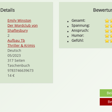
Details
Bewertu
Emily Winston
Gesamt:
Der Mordclub von
Spannung:
Shaftesbury
Anspruch:
2
Humor:
Aufbau Tb
Gefühl:
Thriller & Krimis
Deutsch
05/2023
317 Seiten
Taschenbuch
9783746639673
14 €
Be
Be