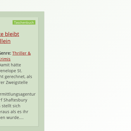
Taschenbuch
e bleibt
llein
Genre:
Thriller &
Krimis
Damit hätte
Penelope St.
ht gerechnet, als
rer Zweigstelle
rmittlungsagentur
rf Shaftesbury
 stellt sich
raus als es ihr
en wurde....