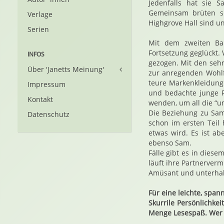
Jedenfalls hat sie S
Gemeinsam brüten s
Verlage
Highgrove Hall sind u
Serien
Mit dem zweiten Ba
Fortsetzung geglückt.
INFOS
gezogen. Mit den sehr
Über 'Janetts Meinung'
zur anregenden Wohlfü
teure Markenkleidung
Impressum
und bedachte junge F
Kontakt
wenden, um all die “un
Die Beziehung zu Sam
Datenschutz
schon im ersten Teil 
etwas wird. Es ist a
ebenso Sam.
Fälle gibt es in dies
läuft ihre Partnerverm
Amüsant und unterhal
Für eine leichte, span
Skurrile Persönlichkei
Menge Lesespaß. Wer d