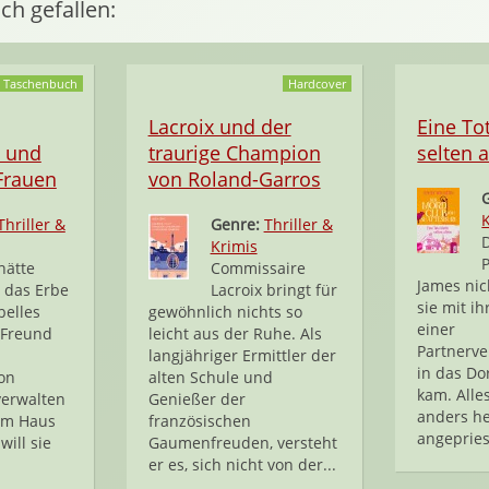
ch gefallen:
Taschenbuch
Hardcover
Lacroix und der
Eine Tot
 und
traurige Champion
selten a
 Frauen
von Roland-Garros
Thriller &
Genre:
Thriller &
Krimis
hätte
Commissaire
James nic
e das Erbe
Lacroix bringt für
sie mit ih
belles
gewöhnlich nichts so
einer
-Freund
leicht aus der Ruhe. Als
Partnerve
langjähriger Ermittler der
in das Do
on
alten Schule und
kam. Alles
 verwalten
Genießer der
anders he
em Haus
französischen
angepries
will sie
Gaumenfreuden, versteht
er es, sich nicht von der...