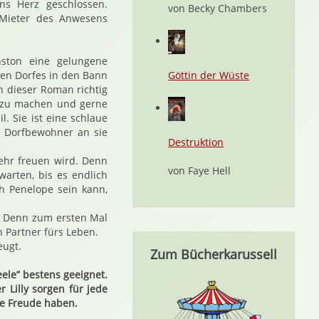
ins Herz geschlossen.
von Becky Chambers
Mieter des Anwesens
ston eine gelungene
nen Dorfes in den Bann
Göttin der Wüste
h dieser Roman richtig
ic zu machen und gerne
 Sie ist eine schlaue
e Dorfbewohner an sie
Destruktion
ehr freuen wird. Denn
von Faye Hell
warten, bis es endlich
h Penelope sein kann,
t. Denn zum ersten Mal
n Partner fürs Leben.
eugt.
Zum Bücherkarussell
eele” bestens geeignet.
r Lilly sorgen für jede
ne Freude haben.