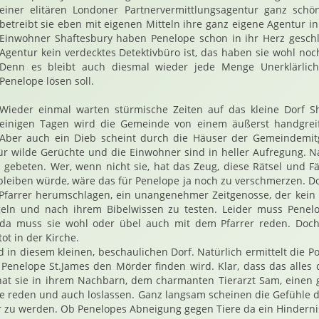
einer elitären Londoner Partnervermittlungsagentur ganz schö
betreibt sie eben mit eigenen Mitteln ihre ganz eigene Agentur in
Einwohner Shaftesbury haben Penelope schon in ihr Herz geschl
Agentur kein verdecktes Detektivbüro ist, das haben sie wohl noch
Denn es bleibt auch diesmal wieder jede Menge Unerklärlich
Penelope lösen soll.
Wieder einmal warten stürmische Zeiten auf das kleine Dorf Sh
einigen Tagen wird die Gemeinde von einem äußerst handgreif
Aber auch ein Dieb scheint durch die Häuser der Gemeindemit
f für wilde Gerüchte und die Einwohner sind in heller Aufregung. N
gebeten. Wer, wenn nicht sie, hat das Zeug, diese Rätsel und Fä
 bleiben würde, wäre das für Penelope ja noch zu verschmerzen. D
farrer herumschlagen, ein unangenehmer Zeitgenosse, der kein b
ln und nach ihrem Bibelwissen zu testen. Leider muss Penelo
da muss sie wohl oder übel auch mit dem Pfarrer reden. Doch 
tot in der Kirche.
in diesem kleinen, beschaulichen Dorf. Natürlich ermittelt die Pol
s Penelope St.James den Mörder finden wird. Klar, dass das alles
 hat sie in ihrem Nachbarn, dem charmanten Tierarzt Sam, einen 
lle reden und auch loslassen. Ganz langsam scheinen die Gefühle 
r zu werden. Ob Penelopes Abneigung gegen Tiere da ein Hinderni