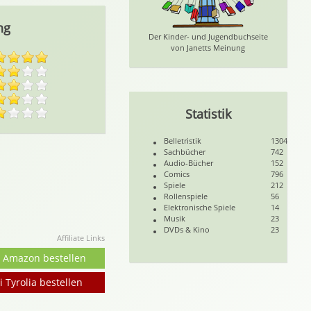
ng
Der Kinder- und Jugendbuchseite
von Janetts Meinung
Statistik
Belletristik
1304
Sachbücher
742
Audio-Bücher
152
Comics
796
Spiele
212
Rollenspiele
56
Elektronische Spiele
14
Musik
23
DVDs & Kino
23
Affiliate Links
i Amazon bestellen
i Tyrolia bestellen