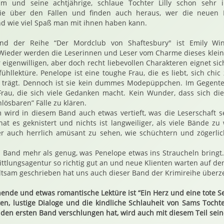
am und seine achtjährige, schlaue Tochter Lilly schon sehr 
ie über den Fällen und finden auch heraus, wer die neuen 
nd wie viel Spaß man mit ihnen haben kann.
nd der Reihe “Der Mordclub von Shaftesbury" ist Emily Win
 Wieder werden die Leserinnen und Leser vom Charme dieses klei
 eigenwilligen, aber doch recht liebevollen Charakteren eignet sic
hllektüre. Penelope ist eine toughe Frau, die es liebt, sich ch
 trägt. Dennoch ist sie kein dummes Modepüppchen. Im Gegenteil.
rau, die sich viele Gedanken macht. Kein Wunder, dass sich di
lösbaren” Fälle zu klären.
 wird in diesem Band auch etwas vertieft, was die Leserschaft s
hat es geknistert und nichts ist langweiliger, als viele Bände zu 
ber auch herrlich amüsant zu sehen, wie schüchtern und zögerlic
em Band mehr als genug, was Penelope etwas ins Straucheln bring
ittlungsagentur so richtig gut an und neue Klienten warten auf de
tsam geschrieben hat uns auch dieser Band der Krimireihe überz
nende und etwas romantische Lektüre ist “Ein Herz und eine tote S
ten, lustige Dialoge und die kindliche Schlauheit von Sams Tochte
en ersten Band verschlungen hat, wird auch mit diesem Teil sei