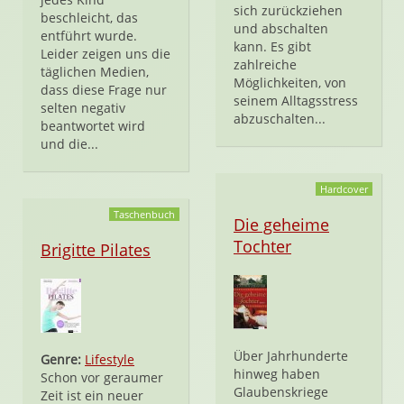
sich zurückziehen
beschleicht, das
und abschalten
entführt wurde.
kann. Es gibt
Leider zeigen uns die
zahlreiche
täglichen Medien,
Möglichkeiten, von
dass diese Frage nur
seinem Alltagsstress
selten negativ
abzuschalten...
beantwortet wird
und die...
Hardcover
Taschenbuch
Die geheime
Tochter
Brigitte Pilates
Über Jahrhunderte
Genre:
Lifestyle
hinweg haben
Schon vor geraumer
Glaubenskriege
Zeit ist ein neuer