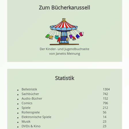
Zum Bücherkarussell
Der Kinder- und Jugendbuchseite
von Janetts Meinung
Statistik
Belletristik
1304
Sachbücher
742
Audio-Bücher
152
Comics
796
Spiele
212
Rollenspiele
56
Elektronische Spiele
14
Musik
23
DVDs & Kino
23