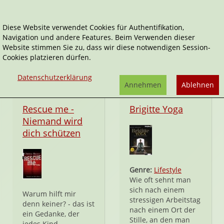
Diese Website verwendet Cookies für Authentifikation,
Navigation und andere Features. Beim Verwenden dieser
Diana
Website stimmen Sie zu, dass wir diese notwendigen Session-
Cookies platzieren dürfen.
Datenschutzerklärung
Annehmen
Ablehnen
Taschenbuch
Taschenbuch
Rescue me -
Brigitte Yoga
Niemand wird
dich schützen
Genre:
Lifestyle
Wie oft sehnt man
sich nach einem
Warum hilft mir
stressigen Arbeitstag
denn keiner? - das ist
nach einem Ort der
ein Gedanke, der
Stille, an den man
jedes Kind