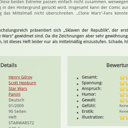
iese beiden Extreme passen einfach nicht zusammen, weswegen
g in den Hintergrund gerückt wird. Insgesamt kann der Comic au
g das Mittelmaß nicht überschreiten. „Clone Wars“-Fans könnt
chslungsreich präsentiert sich „Sklaven der Republik“, der erst
ne Wars“ gewidmet sind. Da die Zeichnungen aber sehr gewöhnungs
, ist dieses Heft leider nur als mittelmäßig einzustufen. Schade, hi
Details
Bewertu
Henry Gilroy
Gesamt:
Scott Hepburn
Spannung:
Star Wars
Anspruch:
Panini
Humor:
Deutsch
Gewalt:
01/2009
Gefühl:
Kein
90 Seiten
Erotik:
Kein
Heft
Illustration:
STARWARS72