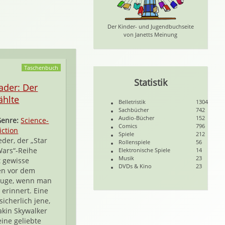
Der Kinder- und Jugendbuchseite
von Janetts Meinung
Taschenbuch
Statistik
ader: Der
ählte
Belletristik
1304
Sachbücher
742
Audio-Bücher
152
Genre:
Science-
Comics
796
iction
Spiele
212
eder, der „Star
Rollenspiele
56
ars“-Reihe
Elektronische Spiele
14
Musik
23
t gewisse
DVDs & Kino
23
en vor dem
Auge, wenn man
 erinnert. Eine
sicherlich jene,
akin Skywalker
eine geliebte