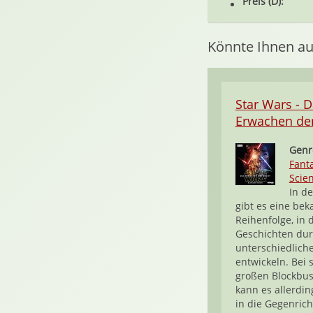
Preis (D):
Könnte Ihnen au
Star Wars - 
Erwachen de
Genr
Fant
Scien
In de
gibt es eine bek
Reihenfolge, in 
Geschichten du
unterschiedlich
entwickeln. Bei 
großen Blockbus
kann es allerdi
in die Gegenric