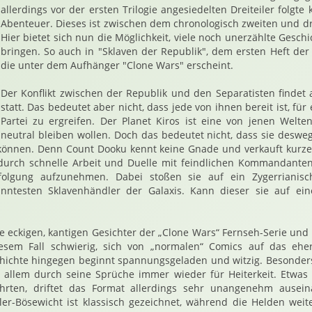
allerdings vor der ersten Trilogie angesiedelten Dreiteiler folgte 
Abenteuer. Dieses ist zwischen dem chronologisch zweiten und dri
Hier bietet sich nun die Möglichkeit, viele noch unerzählte Gesc
bringen. So auch in "Sklaven der Republik", dem ersten Heft der
die unter dem Aufhänger "Clone Wars" erscheint.
Der Konflikt zwischen der Republik und den Separatisten findet
statt. Das bedeutet aber nicht, dass jede von ihnen bereit ist, für
Partei zu ergreifen. Der Planet Kiros ist eine von jenen Welte
neutral bleiben wollen. Doch das bedeutet nicht, dass sie desw
können. Denn Count Dooku kennt keine Gnade und verkauft kurze
r durch schnelle Arbeit und Duelle mit feindlichen Kommandante
folgung aufzunehmen. Dabei stoßen sie auf ein Zygerrianisc
anntesten Sklavenhändler der Galaxis. Kann dieser sie auf ei
 eckigen, kantigen Gesichter der „Clone Wars“ Fernseh-Serie und 
iesem Fall schwierig, sich von „normalen“ Comics auf das ehe
chichte hingegen beginnt spannungsgeladen und witzig. Besonder
allem durch seine Sprüche immer wieder für Heiterkeit. Etwas s
ührten, driftet das Format allerdings sehr unangenehm ausein
r-Bösewicht ist klassisch gezeichnet, während die Helden weite