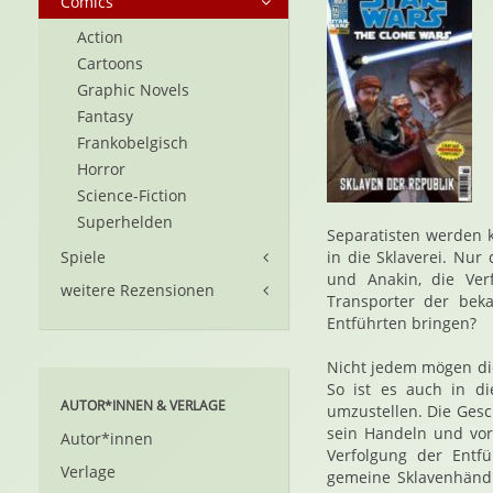
Comics
Action
Cartoons
Graphic Novels
Fantasy
Frankobelgisch
Horror
Science-Fiction
Superhelden
Separatisten werden 
Spiele
in die Sklaverei. Nu
und Anakin, die Ver
weitere Rezensionen
Transporter der bek
Entführten bringen?
Nicht jedem mögen die
So ist es auch in d
AUTOR*INNEN & VERLAGE
umzustellen. Die Ges
sein Handeln und vor 
Autor*innen
Verfolgung der Entf
Verlage
gemeine Sklavenhändle