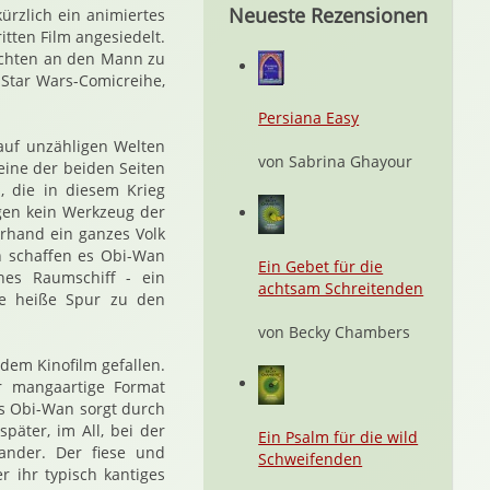
Neueste Rezensionen
kürzlich ein animiertes
tten Film angesiedelt.
hichten an den Mann zu
 Star Wars-Comicreihe,
Persiana Easy
 auf unzähligen Welten
von Sabrina Ghayour
 eine der beiden Seiten
n, die in diesem Krieg
egen kein Werkzeug der
rhand ein ganzes Volk
n schaffen es Obi-Wan
Ein Gebet für die
hes Raumschiff - ein
achtsam Schreitenden
ne heiße Spur zu den
von Becky Chambers
dem Kinofilm gefallen.
r mangaartige Format
s Obi-Wan sorgt durch
päter, im All, bei der
Ein Psalm für die wild
ander. Der fiese und
Schweifenden
r ihr typisch kantiges