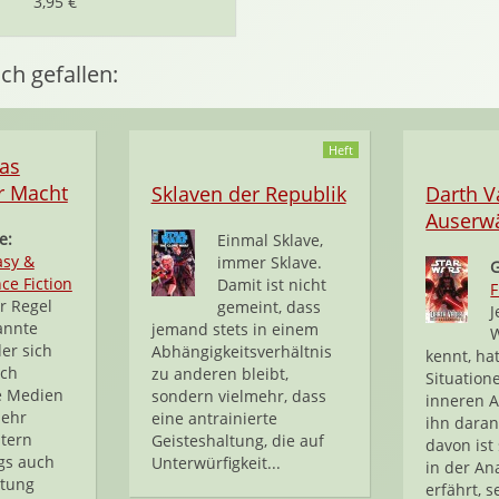
3,95 €
ch gefallen:
Heft
Das
r Macht
Sklaven der Republik
Darth V
Auserw
e:
Einmal Sklave,
asy &
immer Sklave.
ce Fiction
Damit ist nicht
F
r Regel
gemeint, dass
J
annte
jemand stets in einem
W
der sich
Abhängigkeitsverhältnis
kennt, ha
rch
zu anderen bleibt,
Situation
e Medien
sondern vielmehr, dass
inneren 
sehr
eine antrainierte
ihn daran
tern
Geisteshaltung, die auf
davon ist 
ngs auch
Unterwürfigkeit...
in der An
htung
erfährt, s