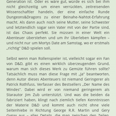
Generation ist. Oder es wäre gut, würde es sich bei ihm
nicht gleichzeitig um einen verrückten, zeitreisenden
Wissenschaftler handeln, der eine einfache Runde
Dungeons&Dragons zu einer Beinahe-Nahtot-Erfahrung
macht. Als dann auch noch seine Mutter, seine Schwester
und letztendlich sogar sein Vater mit von der Partie sind,
ist das Chaos perfekt. Sie müssen in einer Welt ein
Abenteuer überstehen und um ihr Überleben kämpfen –
und nicht nur um Mortys Date am Samstag, wo er erstmals
„richtig“ D&D spielen soll.
Selbst wenn man Rollenspieler ist, vielleicht sogar ein Fan
von D&D, gibt es einen wirklich überzeugenden Grund,
warum man sich dieses Werk zu Gemüte führen sollte?
Tatsächlich muss man diese Frage mit „Ja“ beantworten,
denn Autor dieses Abenteuers ist niemand Geringerer als
Patrick Rothfuss, Verfasser des Bestsellers „Der Name des
Windes“. Dabei wird er von niemand geringerem als
Starautor Jim Zub unterstützt. Und was die beiden da
fabriziert haben, klingt nach ziemlich tiefen Kenntnissen
der Materie D&D und kommt auch nicht ohne viele
Seitenhiebe in Richtung George R.R. Martin und Gery
Gygax aus – alles Details, die man zwischen den Zeilen,