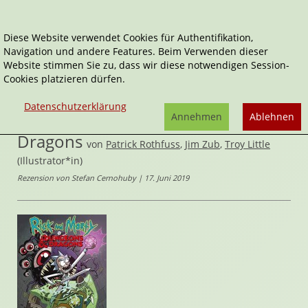
Diese Website verwendet Cookies für Authentifikation,
Navigation und andere Features. Beim Verwenden dieser
Home
Comics
Website stimmen Sie zu, dass wir diese notwendigen Session-
Rick and Morty vs. Dungeons & Dragons
Cookies platzieren dürfen.
Rick and Morty
Datenschutzerklärung
Rick and Morty vs. Dungeons &
Annehmen
Ablehnen
Dragons
von
Patrick Rothfuss
,
Jim Zub
,
Troy Little
(Illustrator*in)
Rezension von Stefan Cernohuby | 17. Juni 2019