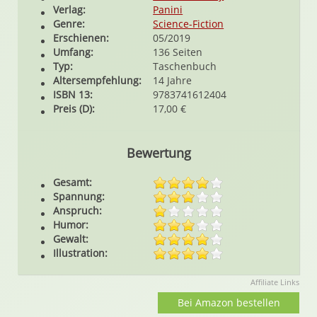
Verlag:
Panini
Genre:
Science-Fiction
Erschienen:
05/2019
Umfang:
136 Seiten
Typ:
Taschenbuch
Altersempfehlung:
14 Jahre
ISBN 13:
9783741612404
Preis (D):
17,00 €
Bewertung
Gesamt:
Spannung:
Anspruch:
Humor:
Gewalt:
Illustration:
Affiliate Links
Bei Amazon bestellen