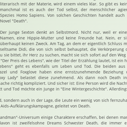
literarisch mit der Materie, wird einem vieles klar. So gibt es k
manchmal ist es auch der Tod selbst, der menschlicher agier
Spezies Homo Sapiens. Von solchen Geschichten handelt auch 
Novel "Death".
Der junge Sexton denkt an Selbstmord. Nicht nur, weil er eine
Namen, eine Hippie-Mutter und keine Freunde hat. Nein, er s
überhaupt keinen Zweck. Am Tag, an dem er eigentlich Schluss mach
seltsame Didi, die von sich selbst behauptet, die Verkörperung 
au sie bittet, ihr Herz zu suchen, macht sie sich sofort auf den W
Der Preis des Lebens", wie der Titel der Erzählung lautet, ist ein h
 Lebens" geht es ebenfalls um Leben und Tod. Die beiden aus
zel und Foxglove haben eine ernstzunehmende Beziehung 
Foxy Lady" belastet diese zunehmend. Als dann noch Death in
 Sache richtig kompliziert. Und sicher ist: Eine Person wird die Nac
t und Tod möchte ein Junge in "Eine Wintergeschichte". Allerdings
d, sondern auch in der Lage, die Leute ein wenig von sich fernzuh
e Aids-Aufklärungskampagne, geleitet von Death.
Sandman"-Universum einige Charaktere erschaffen, bei denen ma
 davon ist zweifelsohne Dreams Schwester Death, die immer ei