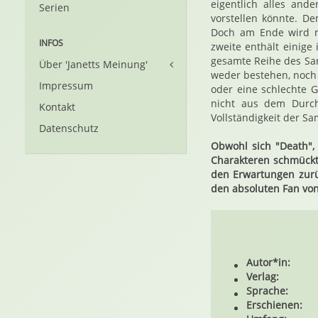
eigentlich alles and
Serien
vorstellen könnte. D
Doch am Ende wird ma
INFOS
zweite enthält einige
gesamte Reihe des Sa
Über 'Janetts Meinung'
weder bestehen, noch
Impressum
oder eine schlechte 
nicht aus dem Durch
Kontakt
Vollständigkeit der S
Datenschutz
Obwohl sich "Death",
Charakteren schmückt 
den Erwartungen zurü
den absoluten Fan vo
Autor*in:
Verlag:
Sprache:
Erschienen: