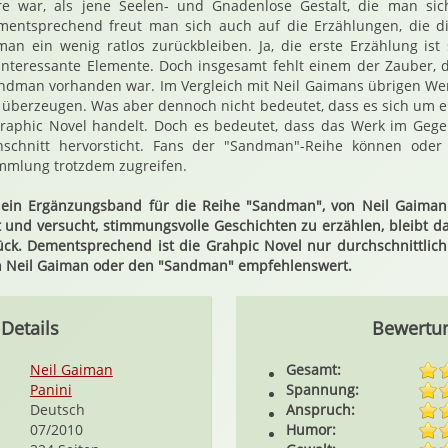
ere war, als jene Seelen- und Gnadenlose Gestalt, die man sich
ementsprechend freut man sich auch auf die Erzählungen, die di
n ein wenig ratlos zurückbleiben. Ja, die erste Erzählung ist s
 interessante Elemente. Doch insgesamt fehlt einem der Zauber,
ndman vorhanden war. Im Vergleich mit Neil Gaimans übrigen We
 überzeugen. Was aber dennoch nicht bedeutet, dass es sich um e
Graphic Novel handelt. Doch es bedeutet, dass das Werk im Geg
schnitt hervorsticht. Fans der "Sandman"-Reihe können oder 
ammlung trotzdem zugreifen.
 ein Ergänzungsband für die Reihe "Sandman", von Neil Gaiman
und versucht, stimmungsvolle Geschichten zu erzählen, bleibt da
ck. Dementsprechend ist die Grahpic Novel nur durchschnittlich
n Neil Gaiman oder den "Sandman" empfehlenswert.
Details
Bewertu
Neil Gaiman
Gesamt:
Panini
Spannung:
Deutsch
Anspruch:
07/2010
Humor: