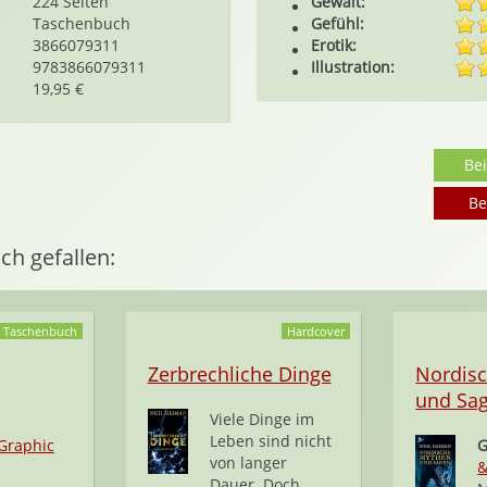
224 Seiten
Gewalt:
Taschenbuch
Gefühl:
3866079311
Erotik:
9783866079311
Illustration:
19,95 €
Be
Be
ch gefallen:
Taschenbuch
Hardcover
Zerbrechliche Dinge
Nordis
und Sa
Viele Dinge im
Leben sind nicht
Graphic
G
von langer
&
Dauer. Doch