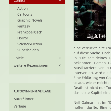
Comics
Action
Cartoons
Graphic Novels
Fantasy
Frankobelgisch
Horror
Science-Fiction
eine Verrückte alte Fr
Superhelden
auf diese Suche. Doch "
Spiele
In "Die Zeit deines
bekannten Damen Ha
weitere Rezensionen
Musikkarriere von "
interveniert, wird die
Eine Erklärung von Got
so aus, wie er möchte.
Death ist nicht nur To
AUTOR*INNEN & VERLAGE
das letzte Kapitel ein
Autor*innen
Neil Gaiman hat im "
Verlage
hoffen durfte. Eine