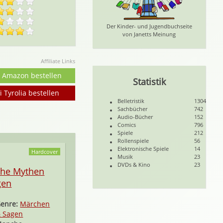
Der Kinder- und Jugendbuchseite
von Janetts Meinung
Affiliate Links
i Amazon bestellen
Statistik
i Tyrolia bestellen
Belletristik
1304
Sachbücher
742
Audio-Bücher
152
Comics
796
Spiele
212
Rollenspiele
56
Elektronische Spiele
14
Hardcover
Musik
23
DVDs & Kino
23
che Mythen
gen
enre:
Märchen
 Sagen