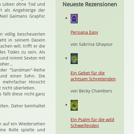
Neueste Rezensionen
ein Leben ohne Tod und
t als Angehörige der
Neil Gaimans Graphic
Persiana Easy
n völlig bescheuerten
ieht in seinem Dasein
von Sabrina Ghayour
en will, trifft er die
des Todes zu sein. Als
eg und nimmt Sexton mit
oher...
 der "Sandman"-Reihe
Ein Gebet für die
und einen Sohn. Die
achtsam Schreitenden
 mehrfacher Hinsicht
ht nicht überleben.
von Becky Chambers
 fällt diese nicht ganz
alten. Daher beinhaltet
Ein Psalm für die wild
n auf ein Wiedersehen
Schweifenden
ne Rolle spielte und