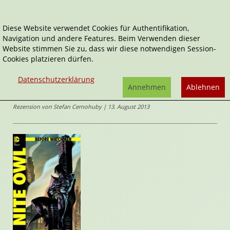
Diese Website verwendet Cookies für Authentifikation,
Navigation und andere Features. Beim Verwenden dieser
Home
Comics
Nite Owl
Website stimmen Sie zu, dass wir diese notwendigen Session-
Cookies platzieren dürfen.
Before Watchmen
Nite Owl
Datenschutzerklärung
von
Andy Kubert
,
J. Michael Straczynski
,
Joe
Annehmen
Ablehnen
Kubert
Rezension von Stefan Cernohuby | 13. August 2013