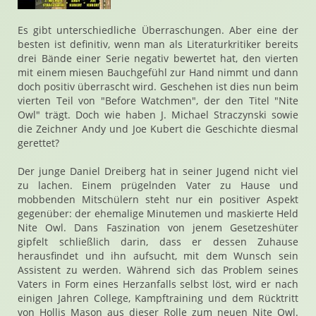
Es gibt unterschiedliche Überraschungen. Aber eine der
besten ist definitiv, wenn man als Literaturkritiker bereits
drei Bände einer Serie negativ bewertet hat, den vierten
mit einem miesen Bauchgefühl zur Hand nimmt und dann
doch positiv überrascht wird. Geschehen ist dies nun beim
vierten Teil von "Before Watchmen", der den Titel "Nite
Owl" trägt. Doch wie haben J. Michael Straczynski sowie
die Zeichner Andy und Joe Kubert die Geschichte diesmal
gerettet?
Der junge Daniel Dreiberg hat in seiner Jugend nicht viel
zu lachen. Einem prügelnden Vater zu Hause und
mobbenden Mitschülern steht nur ein positiver Aspekt
gegenüber: der ehemalige Minutemen und maskierte Held
Nite Owl. Dans Faszination von jenem Gesetzeshüter
gipfelt schließlich darin, dass er dessen Zuhause
herausfindet und ihn aufsucht, mit dem Wunsch sein
Assistent zu werden. Während sich das Problem seines
Vaters in Form eines Herzanfalls selbst löst, wird er nach
einigen Jahren College, Kampftraining und dem Rücktritt
von Hollis Mason aus dieser Rolle zum neuen Nite Owl.