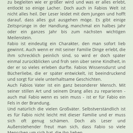
zu begleiten wie er größer wird und was er alles erlebt,
entlockt so einige Lacher. Doch auch in Fabios Welt ist
nicht alles heil. Der Leser leidet mit dem Jungen und hofft
darauf, dass alles gut ausgehen möge. Es gibt einige
Zeitsprünge in der Handlung, manchmal ein halbes Jahr
oder ein ganzes Jahr bis zum nächsten wichtigen
Meilenstein.
Fabio ist eindeutig ein Charakter, den man sofort lieb
gewinnt. Auch wenn er mit seiner Familie Dinge erlebt, die
ihm schrecklich peinlich sind, so wird er doch später
einmal zurückblicken und froh sein über seine Kindheit, in
der er so vieles erleben durfte. Fabios Wissensdurst und
Bücherliebe, die er später entwickelt, ist beeindruckend
und sorgt für viele unterhaltsame Geschichten.
Auch Fabios Vater ist ein ganz besonderer Mensch. Mit
seiner stillen Art und seinem Drang alles zu reparieren -
auch mal Fabio wenn es sein muss - ist er für Fabio ein
Fels in der Brandung.
Und natürlich die vielen Großväter. Selbstverständlich ist
es für Fabio nicht leicht mit dieser Familie und er muss
sich oft genug schämen. Doch als Leser und
Außenstehender freut man sich, dass Fabio so viele
Menschen um sich hat, die ihn lieben.