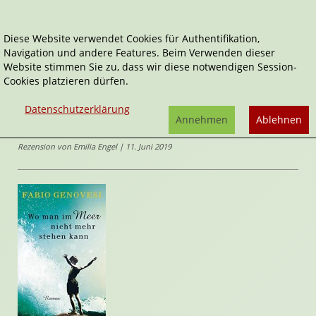
Diese Website verwendet Cookies für Authentifikation,
Navigation und andere Features. Beim Verwenden dieser
Home
Belletristik
Website stimmen Sie zu, dass wir diese notwendigen Session-
Wo man im Meer nicht stehen kann
Cookies platzieren dürfen.
Wo man im Meer nicht stehen kann
Datenschutzerklärung
Annehmen
Ablehnen
von
Fabio Genovesi
Rezension von Emilia Engel | 11. Juni 2019