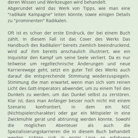
deren Wissen und Werkzeugen wird behandelt.
Abgerundet wird das Werk von Tipps, wie man eine
"radikale Kampagne" leiten könnte, sowie einigen Details
zu "prominenten" Radikalen.
Oft ist es schon der erste Eindruck, der bei einem Buch
zählt. In diesem Fall ist das Cover des Werks Das
Handbuch des Radikalen" bereits ziemlich beeindruckend,
wird auf ihm bereits anschaulich illustriert, wie ein
Inquisitor den Kampf um seine Seele verliert. Da es nur
teilweise um regeltechnische Änderungen und neue
Karrierewege geht, setzt ein guter Teil des Werks auch
darauf die entsprechende Stimmung wiederzuspiegeln.
Stimmung die man erwartet, wenn man sich vom reinen
Licht des Gott-Imperators abwendet, um zu einem Teil des
Dunkels zu werden, um das Dunkel selbst zu zerstören.
Klar ist, dass man Anfänger besser noch nicht mit einem
Szenario konfrontiert, in dem ein NSC
(Nichtspielercharakter) oder gar ein Mitspieler in eine
Zwickmühle gerät und abtrünnig werden könnte. Sowohl
die möglichen Abenteuer als auch die
Spezialisierungskarrieren die in diesem Buch behandelt
werden, richten sich in erster Linie an erfahrene