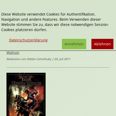
Diese Website verwendet Cookies für Authentifikation,
Navigation und andere Features. Beim Verwenden dieser
Home
weitere Rezensionen
Rollenspiele
Website stimmen Sie zu, dass wir diese notwendigen Session-
Das Handbuch des Radikalen
Cookies platzieren dürfen.
Warhammer 40.000
Datenschutzerklärung
Das Handbuch des Radikalen
Annehmen
Ablehnen
von
Ross
Watson
Rezension von Stefan Cernohuby | 03. Juli 2011