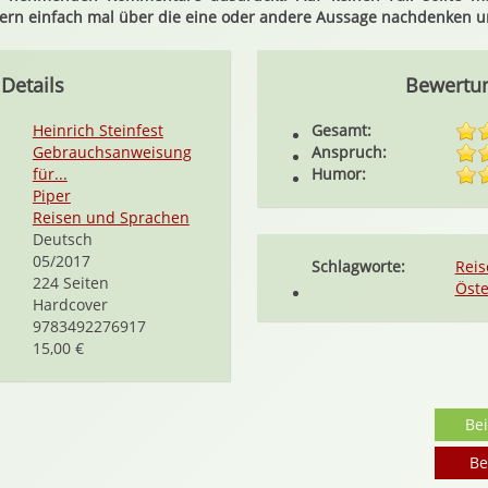
dern einfach mal über die eine oder andere Aussage nachdenken 
Details
Bewertu
Heinrich Steinfest
Gesamt:
Gebrauchsanweisung
Anspruch:
für...
Humor:
Piper
Reisen und Sprachen
Deutsch
05/2017
Schlagworte:
Reis
224 Seiten
Öste
Hardcover
9783492276917
15,00 €
Be
Be