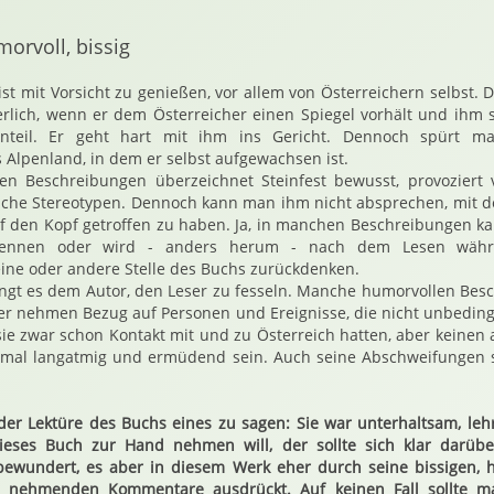
orvoll, bissig
st mit Vorsicht zu genießen, vor allem von Österreichern selbst. D
erlich, wenn er dem Österreicher einen Spiegel vorhält und ihm 
enteil. Er geht hart mit ihm ins Gericht. Dennoch spürt m
 Alpenland, in dem er selbst aufgewachsen ist.
en Beschreibungen überzeichnet Steinfest bewusst, provoziert v
nche Stereotypen. Dennoch kann man ihm nicht absprechen, mit d
f den Kopf getroffen zu haben. Ja, in manchen Beschreibungen k
rkennen oder wird - anders herum - nach dem Lesen wäh
eine oder andere Stelle des Buchs zurückdenken.
ingt es dem Autor, den Leser zu fesseln. Manche humorvollen Bes
er nehmen Bezug auf Personen und Ereignisse, die nicht unbedin
sie zwar schon Kontakt mit und zu Österreich hatten, aber keinen a
mal langatmig und ermüdend sein. Auch seine Abschweifungen 
er Lektüre des Buchs eines zu sagen: Sie war unterhaltsam, lehr
ses Buch zur Hand nehmen will, der sollte sich klar darüber
 bewundert, es aber in diesem Werk eher durch seine bissigen, 
 nehmenden Kommentare ausdrückt. Auf keinen Fall sollte m