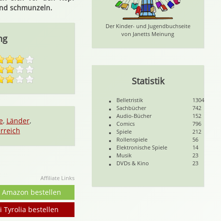
und schmunzeln.
Der Kinder- und Jugendbuchseite
von Janetts Meinung
ng
Statistik
Belletristik
1304
Sachbücher
742
Audio-Bücher
152
e
,
Länder
,
Comics
796
rreich
Spiele
212
Rollenspiele
56
Elektronische Spiele
14
Musik
23
DVDs & Kino
23
Affiliate Links
i Amazon bestellen
i Tyrolia bestellen