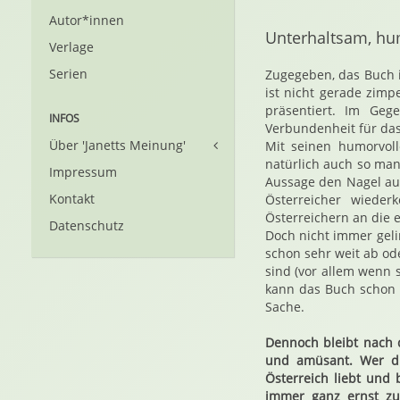
Autor*innen
Unterhaltsam, hum
Verlage
Serien
Zugegeben, das Buch i
ist nicht gerade zimp
präsentiert. Im Geg
INFOS
Verbundenheit für das
Über 'Janetts Meinung'
Mit seinen humorvoll
natürlich auch so ma
Impressum
Aussage den Nagel au
Kontakt
Österreicher wiede
Österreichern an die 
Datenschutz
Doch nicht immer gel
schon sehr weit ab od
sind (vor allem wenn 
kann das Buch schon 
Sache.
Dennoch bleibt nach d
und amüsant. Wer die
Österreich liebt und
immer ganz ernst zu