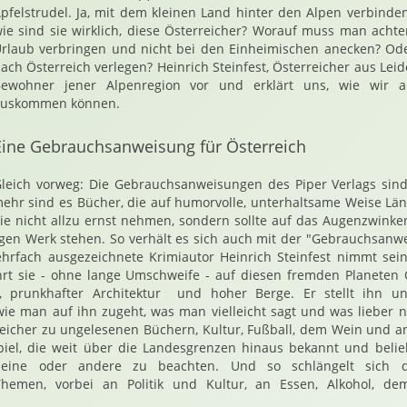
pfelstrudel. Ja, mit dem kleinen Land hinter den Alpen verbinden
ie sind sie wirklich, diese Österreicher? Worauf muss man achte
rlaub verbringen und nicht bei den Einheimischen anecken? Od
ach Österreich verlegen? Heinrich Steinfest, Österreicher aus Leide
ewohner jener Alpenregion vor und erklärt uns, wie wir 
auskommen können.
Eine Gebrauchsanweisung für Österreich
leich vorweg: Die Gebrauchsanweisungen des Piper Verlags sind 
mehr sind es Bücher, die auf humorvolle, unterhaltsame Weise Län
sie nicht allzu ernst nehmen, sondern sollte auf das Augenzwinke
igen Werk stehen. So verhält es sich auch mit der "Gebrauchsanwe
rfach ausgezeichnete Krimiautor Heinrich Steinfest nimmt seine
rt sie - ohne lange Umschweife - auf diesen fremden Planeten Ös
n, prunkhafter Architektur und hoher Berge. Er stellt ihn u
 wie man auf ihn zugeht, was man vielleicht sagt und was lieber n
rreicher zu ungelesenen Büchern, Kultur, Fußball, dem Wein und 
iel, die weit über die Landesgrenzen hinaus bekannt und beliebt
eine oder andere zu beachten. Und so schlängelt sich 
 Themen, vorbei an Politik und Kultur, an Essen, Alkohol, d