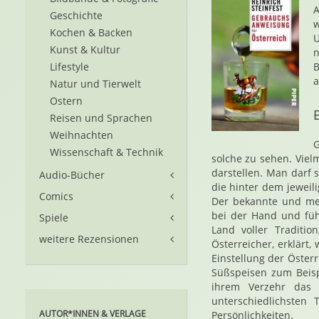
A
Geschichte
w
Kochen & Backen
U
Kunst & Kultur
n
Lifestyle
B
Natur und Tierwelt
Ostern
Reisen und Sprachen
Weihnachten
G
Wissenschaft & Technik
solche zu sehen. Viel
darstellen. Man darf 
Audio-Bücher
die hinter dem jeweil
Comics
Der bekannte und meh
bei der Hand und füh
Spiele
Land voller Traditio
weitere Rezensionen
Österreicher, erklärt,
Einstellung der Öste
Süßspeisen zum Beisp
ihrem Verzehr das 
unterschiedlichsten
AUTOR*INNEN & VERLAGE
Persönlichkeiten.