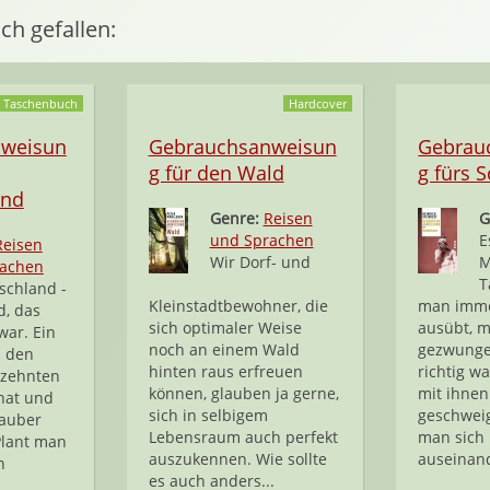
ch gefallen:
Taschenbuch
Hardcover
nweisun
Gebrauchsanweisun
Gebrau
g für den Wald
g fürs 
and
Genre:
Reisen
G
und Sprachen
E
Reisen
Wir Dorf- und
M
rachen
T
schland -
Kleinstadtbewohner, die
man imme
d, das
sich optimaler Weise
ausübt, 
war. Ein
noch an einem Wald
gezwunge
n den
hinten raus erfreuen
richtig w
rzehnten
können, glauben ja gerne,
mit ihnen
 hat und
sich in selbigem
geschwei
lauber
Lebensraum auch perfekt
man sich 
 Plant man
auszukennen. Wie sollte
auseinand
n
es auch anders...