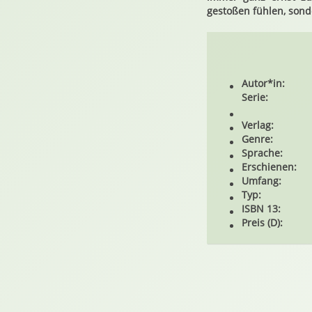
gestoßen fühlen, son
Autor*in:
Serie:
Verlag:
Genre:
Sprache:
Erschienen:
Umfang:
Typ:
ISBN 13:
Preis (D):