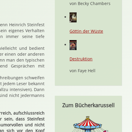
von Becky Chambers
enn Heinrich Steinfest
sein eigenes Verhalten
Göttin der Wüste
an immer seine tiefe
ielleicht und bedient
er einen oder anderen
Destruktion
ann man den typischen
rend Gesprächen mit
von Faye Hell
chreibungen schweifen
gt jedem Leser bekannt
llzu intensiven). Dann
sind nicht jedermanns
Zum Bücherkarussell
reich, aufschlussreich
 sein, dass Steinfest
humorvollen und nicht
an sich vor den Kopf