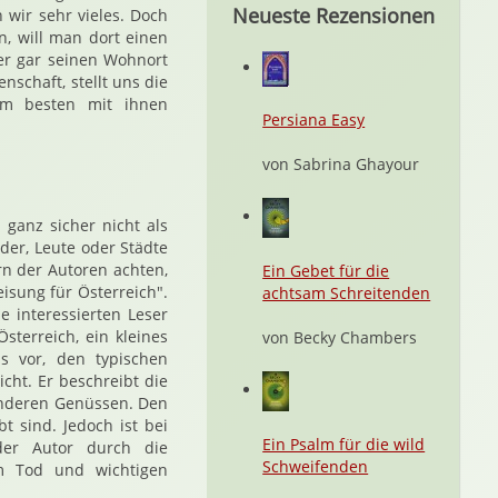
Neueste Rezensionen
 wir sehr vieles. Doch
n, will man dort einen
er gar seinen Wohnort
nschaft, stellt uns die
am besten mit ihnen
Persiana Easy
von Sabrina Ghayour
ganz sicher nicht als
der, Leute oder Städte
rn der Autoren achten,
Ein Gebet für die
isung für Österreich".
achtsam Schreitenden
 interessierten Leser
terreich, ein kleines
von Becky Chambers
ns vor, den typischen
icht. Er beschreibt die
anderen Genüssen. Den
 sind. Jedoch ist bei
Ein Psalm für die wild
der Autor durch die
Schweifenden
em Tod und wichtigen