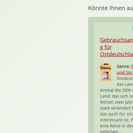
Könnte Ihnen au
Gebrauchsa
g für
Ostdeutschl
Genre:
und Sp
Ostdeut
das Lan
einmal die DDR 
Land, das sich i
letzten zwei Jah
stark verändert
das auch für Ur
interessant ist.
eine Reise in de
östlichen...