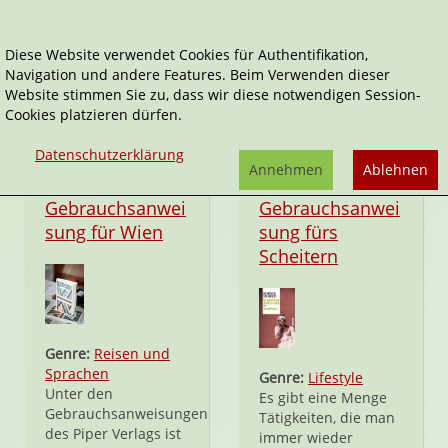
Diese Website verwendet Cookies für Authentifikation,
Navigation und andere Features. Beim Verwenden dieser
Gebrauchsanweisung für...
Website stimmen Sie zu, dass wir diese notwendigen Session-
Cookies platzieren dürfen.
Datenschutzerklärung
Annehmen
Ablehnen
Flexcover
Taschenbuch
Gebrauchsanwei
Gebrauchsanwei
sung für Wien
sung fürs
Scheitern
Genre:
Reisen und
Sprachen
Genre:
Lifestyle
Unter den
Es gibt eine Menge
Gebrauchsanweisungen
Tätigkeiten, die man
des Piper Verlags ist
immer wieder