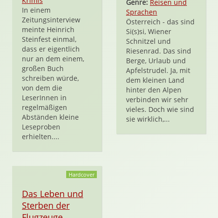
Krimis
Genre:
Reisen und
In einem
Sprachen
Zeitungsinterview
Österreich - das sind
meinte Heinrich
Si(s)si, Wiener
Steinfest einmal,
Schnitzel und
dass er eigentlich
Riesenrad. Das sind
nur an dem einem,
Berge, Urlaub und
großen Buch
Apfelstrudel. Ja, mit
schreiben würde,
dem kleinen Land
von dem die
hinter den Alpen
LeserInnen in
verbinden wir sehr
regelmäßigen
vieles. Doch wie sind
Abständen kleine
sie wirklich,...
Leseproben
erhielten....
Hardcover
Das Leben und
Sterben der
Flugzeuge