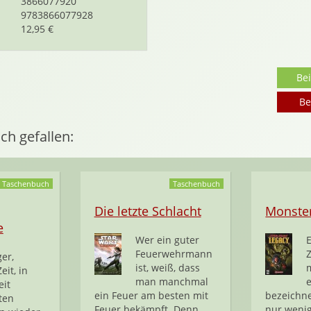
3866077920
9783866077928
12,95 €
Be
Be
ch gefallen:
Taschenbuch
Taschenbuch
Die letzte Schlacht
Monste
e
Wer ein guter
E
Feuerwehrmann
ger,
ist, weiß, dass
eit, in
man manchmal
eit
ein Feuer am besten mit
bezeichn
ten
Feuer bekämpft. Denn
nur weni