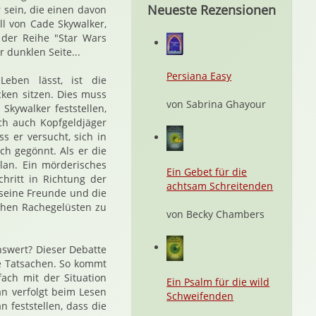
Neueste Rezensionen
 sein, die einen davon
ll von Cade Skywalker,
der Reihe "Star Wars
 dunklen Seite...
Persiana Easy
ben lässt, ist die
cken sitzen. Dies muss
von Sabrina Ghayour
Skywalker feststellen,
och auch Kopfgeldjäger
s er versucht, sich in
ch gegönnt. Als er die
lan. Ein mörderisches
Ein Gebet für die
chritt in Richtung der
achtsam Schreitenden
 seine Freunde und die
ichen Rachegelüsten zu
von Becky Chambers
nswert? Dieser Debatte
te Tatsachen. So kommt
ach mit der Situation
Ein Psalm für die wild
an verfolgt beim Lesen
Schweifenden
 feststellen, dass die