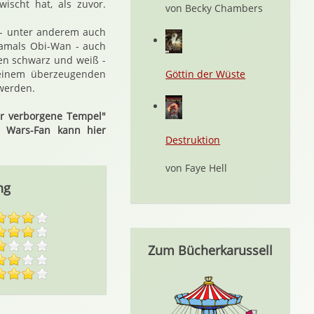
ischt hat, als zuvor.
von Becky Chambers
e - unter anderem auch
damals Obi-Wan - auch
hen schwarz und weiß -
 einem überzeugenden
Göttin der Wüste
werden.
er verborgene Tempel"
r Wars-Fan kann hier
Destruktion
von Faye Hell
ng
Zum Bücherkarussell