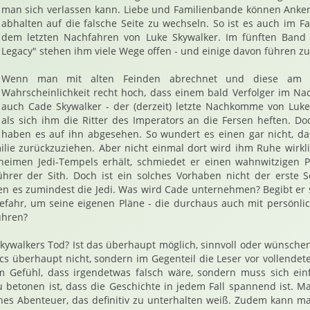
man sich verlassen kann. Liebe und Familienbande können Anker
abhalten auf die falsche Seite zu wechseln. So ist es auch im Fa
dem letzten Nachfahren von Luke Skywalker. Im fünften Band 
Legacy" stehen ihm viele Wege offen - und einige davon führen zur
Wenn man mit alten Feinden abrechnet und diese am Le
Wahrscheinlichkeit recht hoch, dass einem bald Verfolger im Na
auch Cade Skywalker - der (derzeit) letzte Nachkomme von Luke 
als sich ihm die Ritter des Imperators an die Fersen heften. D
haben es auf ihn abgesehen. So wundert es einen gar nicht, das
lie zurückzuziehen. Aber nicht einmal dort wird ihm Ruhe wirkli
heimen Jedi-Tempels erhält, schmiedet er einen wahnwitzigen P
hrer der Sith. Doch ist ein solches Vorhaben nicht der erste S
en es zumindest die Jedi. Was wird Cade unternehmen? Begibt er
n Gefahr, um seine eigenen Pläne - die durchaus auch mit persönl
ühren?
kywalkers Tod? Ist das überhaupt möglich, sinnvoll oder wünsche
mics überhaupt nicht, sondern im Gegenteil die Leser vor vollende
 Gefühl, dass irgendetwas falsch wäre, sondern muss sich einf
 betonen ist, dass die Geschichte in jedem Fall spannend ist. M
es Abenteuer, das definitiv zu unterhalten weiß. Zudem kann man