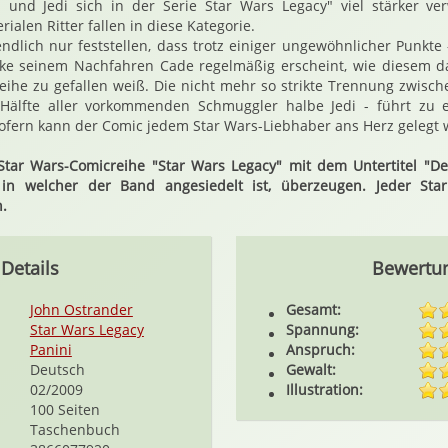
 und Jedi sich in der Serie Star Wars Legacy" viel stärker verw
ialen Ritter fallen in diese Kategorie.
dlich nur feststellen, dass trotz einiger ungewöhnlicher Punkt
uke seinem Nachfahren Cade regelmäßig erscheint, wie diesem 
eihe zu gefallen weiß. Die nicht mehr so strikte Trennung zwisc
 Hälfte aller vorkommenden Schmuggler halbe Jedi - führt zu
ofern kann der Comic jedem Star Wars-Liebhaber ans Herz gelegt 
Star Wars-Comicreihe "Star Wars Legacy" mit dem Untertitel "D
, in welcher der Band angesiedelt ist, überzeugen. Jeder Sta
.
Details
Bewertu
John Ostrander
Gesamt:
Star Wars Legacy
Spannung:
Panini
Anspruch:
Deutsch
Gewalt:
02/2009
Illustration:
100 Seiten
Taschenbuch