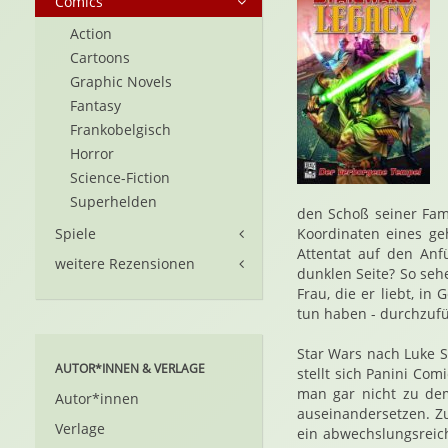
Comics
Action
Cartoons
Graphic Novels
Fantasy
Frankobelgisch
Horror
Science-Fiction
Superhelden
den Schoß seiner Fami
Spiele
Koordinaten eines ge
Attentat auf den Anfü
weitere Rezensionen
dunklen Seite? So seh
Frau, die er liebt, i
tun haben - durchzuf
Star Wars nach Luke S
AUTOR*INNEN & VERLAGE
stellt sich Panini Co
man gar nicht zu dem
Autor*innen
auseinandersetzen. Zu
Verlage
ein abwechslungsreich