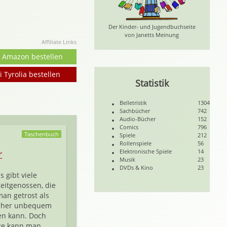
Der Kinder- und Jugendbuchseite
von Janetts Meinung
Affiliate Links
i Amazon bestellen
i Tyrolia bestellen
Statistik
Belletristik
1304
Sachbücher
742
Audio-Bücher
152
Comics
796
Taschenbuch
Spiele
212
Rollenspiele
56
Elektronische Spiele
14
r
Musik
23
DVDs & Kino
23
s gibt viele
Zeitgenossen, die
man getrost als
eher unbequem
en kann. Doch
ge kann man