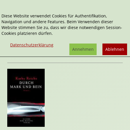
Diese Website verwendet Cookies für Authentifikation,
Navigation und andere Features. Beim Verwenden dieser
Home
Belletristik
Durch Mark und Bein
Website stimmen Sie zu, dass wir diese notwendigen Session-
Cookies platzieren dürfen.
Temperance Brennan
Durch Mark und Bein
Datenschutzerklärung
von
Kathy Reichs
Annehmen
Ablehnen
Rezension von Janett Cernohuby | 08. Februar 2009