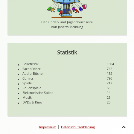
Der Kinder- und Jugendbuchseite
von Janetts Meinung
Statistik
Belletristik
1304
Sachbücher
742
Audio-Bücher
152
Comics
796
Spiele
212
Rollenspiele
56
Elektronische Spiele
14
Musik
23
DVDs & Kino
23
|
Impressum
Datenschutzerklärung