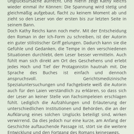
Unglücksursache aufrecht. Und hierin zeigt Kathy Reichs
wieder einmal ihr Können: Die Spannung wird stetig und
gleichmäßig aufgebaut, flacht zu keinem Moment ab und
zieht so den Leser von der ersten bis zur letzten Seite in
seinem Bann.
Doch Kathy Reichs kann noch mehr. Mit der Entscheidung
den Roman in der Ich-Form zu schreiben, ist der Autorin
ein guter stilistischer Griff gelungen. Dadurch kann sie die
Gefühle und Gedanken, die Tempe in den verschiedenen
Situationen durchlebt, dem Leser besser vermitteln. Auch
fühlt man sich direkt am Ort des Geschehens und erlebt
jedes Hoch und Tief der Protagonistin hautnah mit. Die
Sprache des Buches ist einfach und dennoch
anspruchsvoll. Gerichtsmedizinische
Spezialuntersuchungen und Fachgebiete weiß die Autorin
auch für den Laien verständlich zu erklären, so dass sich
der Leser an keiner Stelle von Fachsimpeleien erschlagen
fühlt. Lediglich die Aufzählungen und Erläuterung der
unterschiedlichen Institutionen und Behörden, die an der
Aufklärung eines solchen Unglücks beteiligt sind, wirken
verwirrend. Da dies jedoch nur eine kurze, am Anfang der
Geschichte auftauchende Passage ist, stört sie die weitere
Entwicklung und den Fortgang des Romans keineswegs.