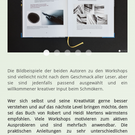
20180325 105205 Der Kreative Fotograf 7
20180325 105219 Der Kreative Fotog
20180325 105427 Der Kreative F
20180325 110202 Der Kreat
20180325 110304 Der 
Die Bildbeispiele der beiden Autoren zu den Workshops
sind vielleicht nicht nach dem Geschmack aller Leser, aber
sie sind jedenfalls passend ausgewählt und ein
willkommener kreativer Input beim Schmökern.
Wer sich selbst und seine Kreativität gerne besser
verstehen und auf das nächste Level bringen möchte, dem
sei das Buch von Robert und Heidi Mertens wärmstens
empfohlen. Viele Workshops motivieren zum aktiven
Ausprobieren und sind mehrfach anwendbar. Die
praktischen Anleitungen zu sehr unterschiedlichen