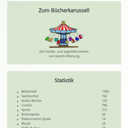
Zum Bücherkarussell
Der Kinder- und Jugendbuchseite
von Janetts Meinung
Statistik
Belletristik
1304
Sachbücher
742
Audio-Bücher
152
Comics
796
Spiele
212
Rollenspiele
56
Elektronische Spiele
14
Musik
23
DVDs & Kino
23