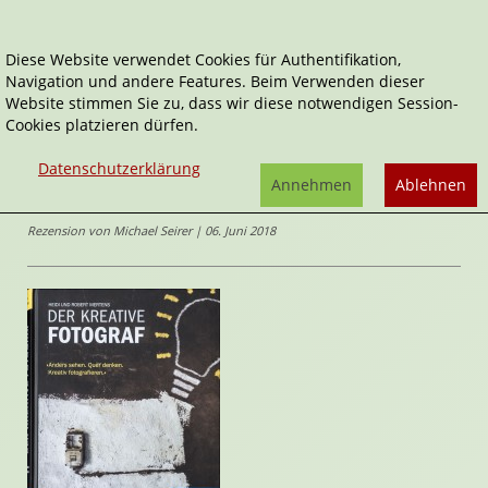
Diese Website verwendet Cookies für Authentifikation,
Navigation und andere Features. Beim Verwenden dieser
Home
Sachbücher
Der kreative Fotograf
Website stimmen Sie zu, dass wir diese notwendigen Session-
Cookies platzieren dürfen.
Der kreative Fotograf
Datenschutzerklärung
Neue Impulse für außergewöhnliche Bilder
Annehmen
Ablehnen
von
Robert Mertens
,
Heidi Mertens
Rezension von Michael Seirer | 06. Juni 2018