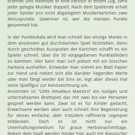
Eröffnet und vollendet er eine Partitur in einem Zug, zählt
jeder gelegte Musiker doppelt. Nach dem Spielende erhält
jeder Spieler pro nicht abgelegtem Musikerkärtchen zwei
Minuspunkte. Gewinner ist, wer die meisten Punkte
gesammelt hat.
In der Punkteskala wird man schnell das einzige Manko in
dem ansonsten gut durchdachten Spiel feststellen. Denn
durch geschicktes Ausspielen der Kärtchen schafft es ein
Spieler schnell, über die 50 vorgegebenen Punkte(felder)
zu kommen. Hier kann man sich jedoch mit ein bisschen
Fantasie aushelfen. Entweder man nimmt ein Blatt Papier
zur Hand und notiert sich alle darüber liegenden Werte
oder man fängt wieder bei Eins an, legt aber dieses mal
seine Spielfigur zur Kennzeichnung um.
Ansonsten ist "Little Amadeus Maestro" ein lustiges und
unterhaltsames Brettspiel, das mit zwei bis vier Personen
gespielt werden kann. Zwar ist es für Kinder gedacht,
Erwachsene werden aber auch schnell ihre Begeisterung
für dieses einfache, aber trotzdem raffinierte Legespiel
entdecken. Doch es ist nicht nur ein
Unterhaltungsmedium für graue Herbstnachmittage.
Neben dem Spaß werden Kinder hier auch mit klassischer