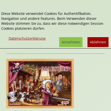
Diese Website verwendet Cookies für Authentifikation,
Navigation und andere Features. Beim Verwenden dieser
Home
Spiele
Little Amadeus Maestro
Website stimmen Sie zu, dass wir diese notwendigen Session-
Cookies platzieren dürfen.
Little Amadeus
Little Amadeus Maestro
Datenschutzerklärung
von
Rudi Hoffmann
Annehmen
Ablehnen
Rezension von Janett Cernohuby | 26. Januar 2009