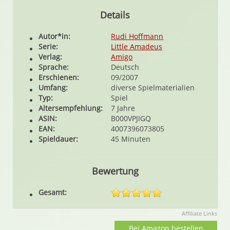
Details
Autor*in:
Rudi Hoffmann
Serie:
Little Amadeus
Verlag:
Amigo
Sprache:
Deutsch
Erschienen:
09/2007
Umfang:
diverse Spielmaterialien
Typ:
Spiel
Altersempfehlung:
7 Jahre
ASIN:
B000VPJIGQ
EAN:
4007396073805
Spieldauer:
45 Minuten
Bewertung
Gesamt:
Affiliate Links
Bei Amazon bestellen