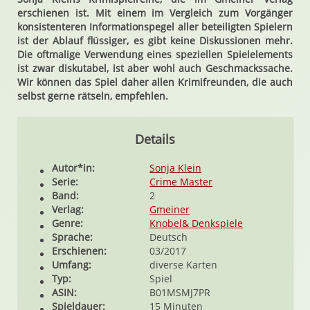
erschienen ist. Mit einem im Vergleich zum Vorgänger
konsistenteren Informationspegel aller beteiligten Spielern
ist der Ablauf flüssiger, es gibt keine Diskussionen mehr.
Die oftmalige Verwendung eines speziellen Spielelements
ist zwar diskutabel, ist aber wohl auch Geschmackssache.
Wir können das Spiel daher allen Krimifreunden, die auch
selbst gerne rätseln, empfehlen.
Details
Autor*in:
Sonja Klein
Serie:
Crime Master
Band:
2
Verlag:
Gmeiner
Genre:
Knobel& Denkspiele
Sprache:
Deutsch
Erschienen:
03/2017
Umfang:
diverse Karten
Typ:
Spiel
ASIN:
B01MSMJ7PR
Spieldauer:
15 Minuten