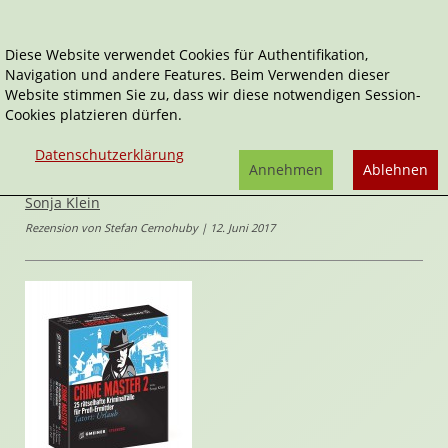
Diese Website verwendet Cookies für Authentifikation,
Navigation und andere Features. Beim Verwenden dieser
Home
Spiele
Knoblen & Rätsel
Website stimmen Sie zu, dass wir diese notwendigen Session-
Crime Master 2 - Tatort: Urlaub
Cookies platzieren dürfen.
Crime Master
Datenschutzerklärung
Crime Master 2 - Tatort: Urlaub
Annehmen
Ablehnen
von
Sonja Klein
Rezension von Stefan Cernohuby | 12. Juni 2017