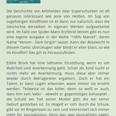
Die Geschichte von Antihelden oder Superschurken ist oft
genauso interessant wie jene von Helden. Im Sog von
zugehörigen Kinofilmen ist es dann nur natürlich, dass die
Geschichte derselben in eigenen Werken aufgearbeitet
wird. Im Falle von Spider-Mans Erzfeind Venom gibt es nun
eine eigene Ausgabe in der Reihe "100% Marvel", deren
Name "Venom - Dark Origin" lautet. Kann der Bösewicht in
diesem Comic überzeugen oder bleibt er eher blass, so wie
im Kinofilm? Das gilt es herauszufinden.
Eddie Brock hat eine seltsame Einstellung, wenn es um
Wahrheit und Anerkennung geht. Schon als Kind sucht er
nichts mehr als Anerkennung, muss diese aber immer
wieder durch Betrügereien ergattern. Doch er hat ein
Talent, er kann Lügen erkennen, wann immer sie erzählt
werden. Teilweise ist das bitter, denn so weiß er auch,
dass ihm sein Vater - obwohl er gegenteiliges behauptet -
die Schuld am Tod seiner Mutter gibt, die bei seiner
Geburt gestorben ist. So mogelt er sich durch die Schule,
gibt vor im Ringerteam zu sein und interessiert sich immer
mehr für Journalismus. Denn das, was Journalisten sagen,