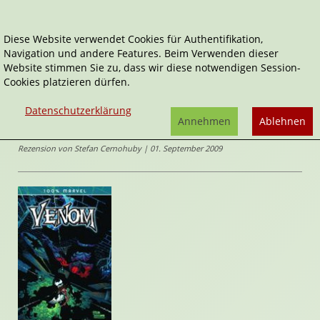
Diese Website verwendet Cookies für Authentifikation,
Navigation und andere Features. Beim Verwenden dieser
Home
Comics
Venom - Dark Origin
Website stimmen Sie zu, dass wir diese notwendigen Session-
Cookies platzieren dürfen.
100% Marvel
Venom - Dark Origin
Datenschutzerklärung
von
Angel Medina
,
Zeb
Annehmen
Ablehnen
Wells
Rezension von Stefan Cernohuby | 01. September 2009