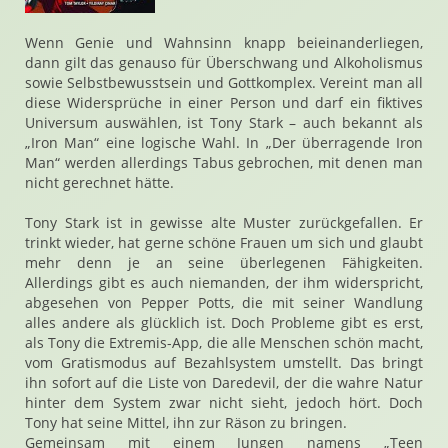
Wenn Genie und Wahnsinn knapp beieinanderliegen,
dann gilt das genauso für Überschwang und Alkoholismus
sowie Selbstbewusstsein und Gottkomplex. Vereint man all
diese Widersprüche in einer Person und darf ein fiktives
Universum auswählen, ist Tony Stark – auch bekannt als
„Iron Man“ eine logische Wahl. In „Der überragende Iron
Man“ werden allerdings Tabus gebrochen, mit denen man
nicht gerechnet hätte.
Tony Stark ist in gewisse alte Muster zurückgefallen. Er
trinkt wieder, hat gerne schöne Frauen um sich und glaubt
mehr denn je an seine überlegenen Fähigkeiten.
Allerdings gibt es auch niemanden, der ihm widerspricht,
abgesehen von Pepper Potts, die mit seiner Wandlung
alles andere als glücklich ist. Doch Probleme gibt es erst,
als Tony die Extremis-App, die alle Menschen schön macht,
vom Gratismodus auf Bezahlsystem umstellt. Das bringt
ihn sofort auf die Liste von Daredevil, der die wahre Natur
hinter dem System zwar nicht sieht, jedoch hört. Doch
Tony hat seine Mittel, ihn zur Räson zu bringen.
Gemeinsam mit einem Jungen namens „Teen