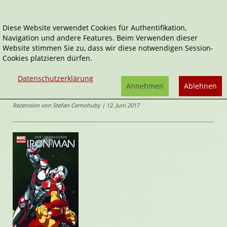
Diese Website verwendet Cookies für Authentifikation,
Navigation und andere Features. Beim Verwenden dieser
Home
Comics
Der überragende Iron Man
Website stimmen Sie zu, dass wir diese notwendigen Session-
Cookies platzieren dürfen.
Iron Man
Der überragende Iron Man
Datenschutzerklärung
von
Tom
Annehmen
Ablehnen
Taylor
,
Yildiray Çinar
(Illustrator*in)
Rezension von Stefan Cernohuby | 12. Juni 2017