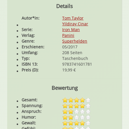
Details
Autor*in:
Tom Taylor
Yildiray Çinar
Serie:
Iron Man
Verlag:
Panini
Genre:
Superhelden
Erschienen:
05/2017
Umfang:
208 Seiten
Typ:
Taschenbuch
ISBN 13:
9783741601781
Preis (D):
19,99 €
Bewertung
Gesamt:
Spannung:
Anspruch:
Humor:
Gewalt:
Gefühl: