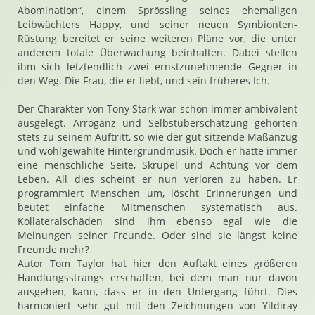
Abomination“, einem Sprössling seines ehemaligen
Leibwächters Happy, und seiner neuen Symbionten-
Rüstung bereitet er seine weiteren Pläne vor, die unter
anderem totale Überwachung beinhalten. Dabei stellen
ihm sich letztendlich zwei ernstzunehmende Gegner in
den Weg. Die Frau, die er liebt, und sein früheres Ich.
Der Charakter von Tony Stark war schon immer ambivalent
ausgelegt. Arroganz und Selbstüberschätzung gehörten
stets zu seinem Auftritt, so wie der gut sitzende Maßanzug
und wohlgewählte Hintergrundmusik. Doch er hatte immer
eine menschliche Seite, Skrupel und Achtung vor dem
Leben. All dies scheint er nun verloren zu haben. Er
programmiert Menschen um, löscht Erinnerungen und
beutet einfache Mitmenschen systematisch aus.
Kollateralschäden sind ihm ebenso egal wie die
Meinungen seiner Freunde. Oder sind sie längst keine
Freunde mehr?
Autor Tom Taylor hat hier den Auftakt eines größeren
Handlungsstrangs erschaffen, bei dem man nur davon
ausgehen, kann, dass er in den Untergang führt. Dies
harmoniert sehr gut mit den Zeichnungen von Yildiray