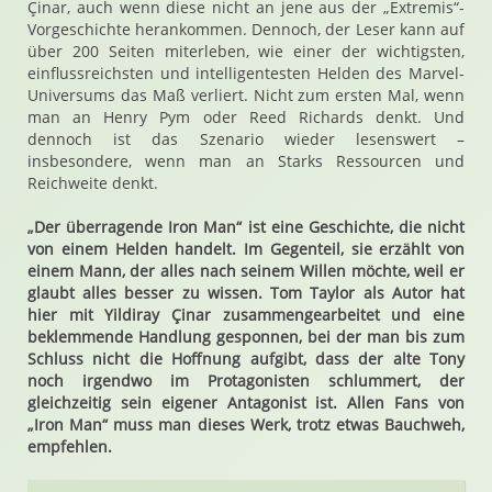
Çinar, auch wenn diese nicht an jene aus der „Extremis“-
Vorgeschichte herankommen. Dennoch, der Leser kann auf
über 200 Seiten miterleben, wie einer der wichtigsten,
einflussreichsten und intelligentesten Helden des Marvel-
Universums das Maß verliert. Nicht zum ersten Mal, wenn
man an Henry Pym oder Reed Richards denkt. Und
dennoch ist das Szenario wieder lesenswert –
insbesondere, wenn man an Starks Ressourcen und
Reichweite denkt.
„Der überragende Iron Man“ ist eine Geschichte, die nicht
von einem Helden handelt. Im Gegenteil, sie erzählt von
einem Mann, der alles nach seinem Willen möchte, weil er
glaubt alles besser zu wissen. Tom Taylor als Autor hat
hier mit Yildiray Çinar zusammengearbeitet und eine
beklemmende Handlung gesponnen, bei der man bis zum
Schluss nicht die Hoffnung aufgibt, dass der alte Tony
noch irgendwo im Protagonisten schlummert, der
gleichzeitig sein eigener Antagonist ist. Allen Fans von
„Iron Man“ muss man dieses Werk, trotz etwas Bauchweh,
empfehlen.