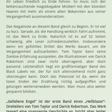
ihr Leben friedlich zu Ende führen. So muss sich der
kettenrauchende magiebegabte Mistkerl mit den blonden
Haaren mit mehr als einem alten Bekannten aus seiner
Vergangenheit auseinandersetzen.
Das Negativste an diesem Band gleich zu Beginn. Er ist viel
zu kurz. Gerade, als die Handlung wirklich Fahrt aufnimmt,
ist das Werk zu Ende. Natürlich ist es auf 52 Seiten
schwierig, alle Leser zufriedenzustellen. Insbesondere
wenn ein gefühltes Drittel des Werks dauert, um die
Vergangenheit aufzuarbeiten. Tom Taylor kann seine
Zombie-Erfahrung ausspielen, die Illustrationen von Darick
Robertson sind zwar nicht überragend, aber doch
passend. Letztendlich liegt ein großformatiger Band des
Black Labels vor, der für sich alleinstehend nicht ganz
überzeugen kann. Doch das Potenzial ist da, wenn die
losen Enden der Erzählung richtig aufgegriffen und
gelungen weiterverwoben werden. Man muss also weiter
gespannt bleiben.
„Gefallene Engel“ ist der erste Band eines „Hellblazer“-
Dreiteilers von Tom Taylor und Darick Robertson. Das Werk
teasert eine spannende Geschichte an, bricht aber leider