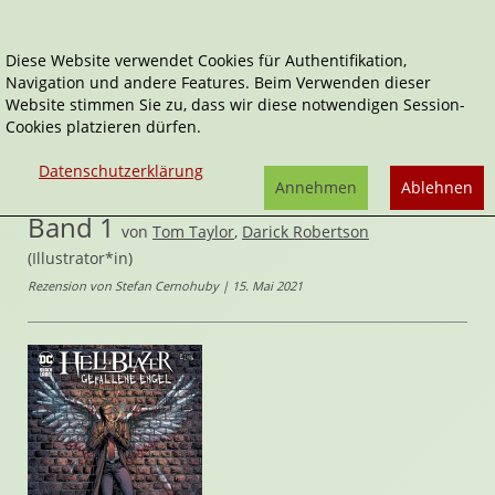
Diese Website verwendet Cookies für Authentifikation,
Navigation und andere Features. Beim Verwenden dieser
Home
Comics
Website stimmen Sie zu, dass wir diese notwendigen Session-
John Constantine: Gefallene Engel, Band 1
Cookies platzieren dürfen.
John Constantine - Hellblazer
Datenschutzerklärung
John Constantine: Gefallene Engel,
Annehmen
Ablehnen
Band 1
von
Tom Taylor
,
Darick Robertson
(Illustrator*in)
Rezension von Stefan Cernohuby | 15. Mai 2021